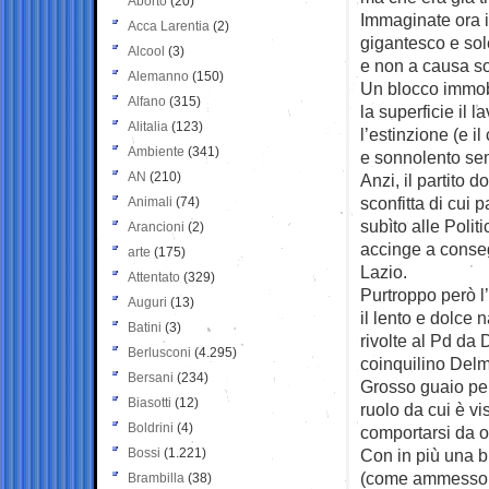
Aborto
(20)
Immaginate ora 
Acca Larentia
(2)
gigantesco e sole
Alcool
(3)
e non a causa so
Alemanno
(150)
Un blocco immob
Alfano
(315)
la superficie il 
Alitalia
(123)
l’estinzione (e 
Ambiente
(341)
e sonnolento se
AN
(210)
Anzi, il partito 
sconfitta di cui
Animali
(74)
subìto alle Polit
Arancioni
(2)
accinge a conseg
arte
(175)
Lazio.
Attentato
(329)
Purtroppo però l’
Auguri
(13)
il lento e dolce 
Batini
(3)
rivolte al Pd da 
Berlusconi
(4.295)
coinquilino Delma
Bersani
(234)
Grosso guaio per 
Biasotti
(12)
ruolo da cui è vi
Boldrini
(4)
comportarsi da o
Bossi
(1.221)
Con in più una b
(come ammesso da
Brambilla
(38)