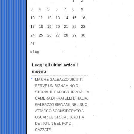
1
2
3
4
5
6
7
8
9
10
11
12
13
14
15
16
17
18
19
20
21
22
23
24
25
26
27
28
29
30
31
« Lug
Leggi gli ultimi articoli
inseriti
MA CHE GALEAZZO DICI? TI
SERVE UN BIGNAMINO DI
STORIA. IL CAPOGRUPPO ALLA
CAMERA DI FRATELLI D’ITALIA,
GALEAZZO BIGNAMI, NEL SUO
ATTACCO SCONSIDERATO A
OSCAR LUIGI SCALFARO HA
DETTO UN BEL PO’ DI
CAZZATE