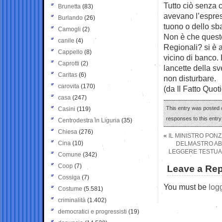
Tutto ciò senza 
Brunetta
(83)
avevano l’espress
Burlando
(26)
tuono o dello sba
Camogli
(2)
Non è che questo
canile
(4)
Regionali? si è 
Cappello
(8)
vicino di banco.
Caprotti
(2)
lancette della sv
Caritas
(6)
non disturbare.
carovita
(170)
(da Il Fatto Quot
casa
(247)
This entry was posted o
Casini
(119)
responses to this entr
Centrodestra in Liguria
(35)
Chiesa
(276)
«
IL MINISTRO PONZ
Cina
(10)
DELMASTRO ABB
LEGGERE TESTUAL
Comune
(342)
Coop
(7)
Leave a Rep
Cossiga
(7)
You must be
log
Costume
(5.581)
criminalità
(1.402)
democratici e progressisti
(19)