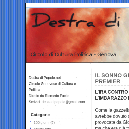
IL SONNO G
Destra di Popolo.net
PREMIER
Circolo Genovese di Cultura e
Politica
L’IRA CONTRO
Diretto da Riccardo Fucile
L’IMBARAZZO 
Scrivici: destradipopolo@gmail.com
Come la gazzella
Categorie
avrebbe dovuto c
provocata da Gi
100 giorni
(5)
ma che era già tr