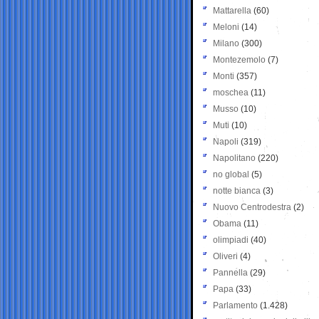
Mattarella
(60)
Meloni
(14)
Milano
(300)
Montezemolo
(7)
Monti
(357)
moschea
(11)
Musso
(10)
Muti
(10)
Napoli
(319)
Napolitano
(220)
no global
(5)
notte bianca
(3)
Nuovo Centrodestra
(2)
Obama
(11)
olimpiadi
(40)
Oliveri
(4)
Pannella
(29)
Papa
(33)
Parlamento
(1.428)