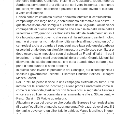
Schlein e Giuseppe Conte che, insieme ad Alessandra Todde, neopres
Sardegna, sorridono di una vittoria per certi versi insperata, o comunq
delusioni, waterloo, ripartenze e paziente e sfibrante lavoro di cucitura 
a volte così lontane.
Chissà come va chiamato questo rinnovato tentativo di centrosinistra –
campo largo che largo non è, o schieramento alternativo alla destra – 
questa coalizione che somiglia al cantiere della Sagrada Familia vedo
contropartita di questo sforzo immane che è la risalita dalla valle delle 
settembre 2022, quando il centrodestra ha fatto del Parlamento un sol
Ora la coalizione di governo che stava dritta sul cassero sente il moto 
marmo si presenta incrinato, il monolite sembra all’improvviso un po’ ba
centrodestra che a guardare i sondaggi aspettava solo questa barbosa f
essere intronato dopo un trionfale ingresso a cavallo esce sconfitto a s
dopo essere stato imposto a suon di spintoni da Fratelli d’Italia – il part
fortissimo – e dalle mani presidenziali della premier Giorgia Meloni, la
dicevano, che studia ogni mossa, che parla quando deve parlare e sta 
parla d’altro quando ci sono problemi.
In questo caso invece la presidente del Consiglio, pur di fare spazio a 
spallate il governatore uscente – il sardista Christian Solinas – e sopratt
Matteo Salvini.
Per Truzzu ha perso la voce in una campagna elettorale col turbo. E’ fin
intorno ora le si faranno incontro gli alleati pronti a rinfacciarle come si
come ci si comporta, Berlusconi non faceva così, a segnalarle l’errore a
vincere sia sufficiente comandare, a rammentarle che al 30 per cento – e
Renzi, Salvini, Di Maio e guarda ora.
Alla prima prova del percorso che porta alle Europee il centrodestra in
ritrovare l’equilibrio prima che sopraggiunga l’Abruzzo, dove si vota il
domani, e dove corre un altro fratello patriota, Marco Marsilio, e in q