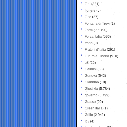
Fini
(821)
fioriere
(5)
Fitto
(27)
Fontana di Trevi
(1)
Formigoni
(90)
Forza Italia
(596)
frana
(9)
Fratelli d'Italia
(291)
Futuro e Libertà
(510)
g8
(25)
Gelmini
(68)
Genova
(542)
Giannino
(10)
Giustizia
(5.784)
governo
(5.799)
Grasso
(22)
Green Italia
(1)
Grillo
(2.941)
Idv
(4)