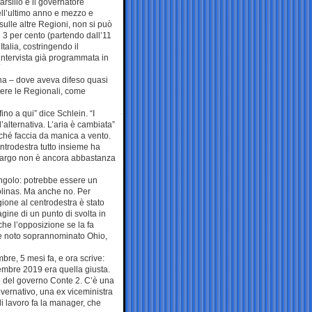
rsilio è il governatore
ell’ultimo anno e mezzo e
sulle altre Regioni, non si può
 3 per cento (partendo dall’11
talia, costringendo il
’intervista già programmata in
na – dove aveva difeso quasi
cere le Regionali, come
no a qui” dice Schlein. “I
’alternativa. L’aria è cambiata”
ché faccia da manica a vento.
entrodestra tutto insieme ha
 largo non è ancora abbastanza
’angolo: potrebbe essere un
Solinas. Ma anche no. Per
egione al centrodestra è stato
gine di un punto di svolta in
he l’opposizione se la fa
me noto soprannominato Ohio,
bre, 5 mesi fa, e ora scrive:
tembre 2019 era quella giusta.
io del governo Conte 2. C’è una
overnativo, una ex viceministra
di lavoro fa la manager, che