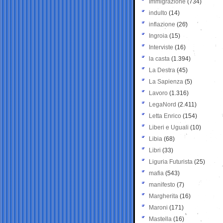
Immigrazione
(734)
indulto
(14)
inflazione
(26)
Ingroia
(15)
Interviste
(16)
la casta
(1.394)
La Destra
(45)
La Sapienza
(5)
Lavoro
(1.316)
LegaNord
(2.411)
Letta Enrico
(154)
Liberi e Uguali
(10)
Libia
(68)
Libri
(33)
Liguria Futurista
(25)
mafia
(543)
manifesto
(7)
Margherita
(16)
Maroni
(171)
Mastella
(16)