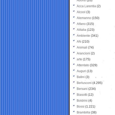
Aborto
(20)
Acca Larentia
(2)
Alcool
(3)
Alemanno
(150)
Alfano
(315)
Alitalia
(123)
Ambiente
(341)
AN
(210)
Animali
(74)
Arancioni
(2)
arte
(175)
Attentato
(329)
Auguri
(13)
Batini
(3)
Berlusconi
(4.295)
Bersani
(234)
Biasotti
(12)
Boldrini
(4)
Bossi
(1.221)
Brambilla
(38)