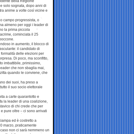
idente della Regione
ue solo sognata, dopo anni di
tra anime a volte così vicine e
 o campo progressista, o
ma almeno per oggi i leader di
no la prima piccola
lacrime, cominciata il 25
 boccone.
ondoso in aumento, il blocco di
sculante: il candidato di
ormalità delle elezioni per
orpresa. Di poco, ma sconfitto,
ito imbattibile, primissimo,
 leader che non sbaglia mai,
zitta quando le conviene, che
uno dei suoi, ha preso a
utto il suo socio elettorale
ita a carte quarantotto e
 fa la leader di una coalizione,
tavico di chi crede che per
 pure oltre – ci sono arrivati
ciampa ed è costretto a
 10 marzo, praticamente
uel caso non ci sarà nemmeno un