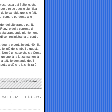
 espressa dai 5 Stelle, che
per dire se questo significa
 delle candidature, si è fatto
to, sempre perdente alle
ader del più grande partito
 Renzi e della corrente di
cciata brandendo nientemeno
di centrosinistra ha al centro
rdegna e porta in dote 40mila
to lei più dei simboli e questa
a. Non è un caso che sia Conte
l’unione fa la forza ma non fa
 a tutte le domande degli
petto a ciò che la sinistra è
onses to this entry through the
RSS 2.0
feed.
. MA IL FLOP E’ TUTTO SUO
»