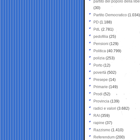
partito del popolo della libe
(30)
Partito Democratico
(1.034)
PD
(1.188)
PdL
(2.781)
pedofilia
(25)
Pensioni
(129)
Politica
(40.799)
polizia
(253)
Porto
(12)
povertà
(502)
Presepe
(14)
Primarie
(149)
Prodi
(52)
Provincia
(139)
radici e valori
(3.682)
RAI
(359)
rapine
(37)
Razzismo
(1.410)
Referendum
(200)