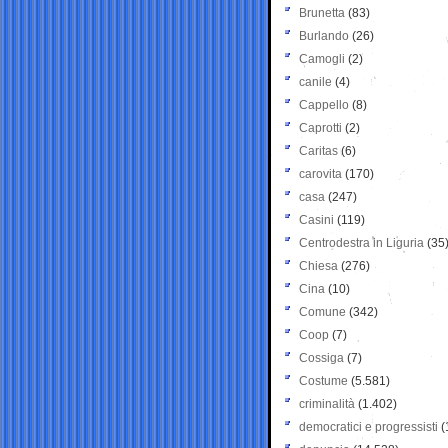
Brunetta
(83)
Burlando
(26)
Camogli
(2)
canile
(4)
Cappello
(8)
Caprotti
(2)
Caritas
(6)
carovita
(170)
casa
(247)
Casini
(119)
Centrodestra in Liguria
(35
Chiesa
(276)
Cina
(10)
Comune
(342)
Coop
(7)
Cossiga
(7)
Costume
(5.581)
criminalità
(1.402)
democratici e progressisti
(