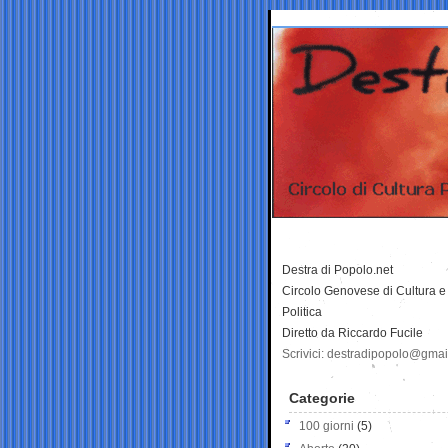
Destra di Popolo.net
Circolo Genovese di Cultura e
Politica
Diretto da Riccardo Fucile
Scrivici: destradipopolo@gma
Categorie
100 giorni
(5)