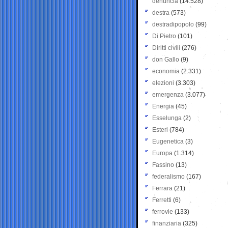
denuncia
(14.528)
destra
(573)
destradipopolo
(99)
Di Pietro
(101)
Diritti civili
(276)
don Gallo
(9)
economia
(2.331)
elezioni
(3.303)
emergenza
(3.077)
Energia
(45)
Esselunga
(2)
Esteri
(784)
Eugenetica
(3)
Europa
(1.314)
Fassino
(13)
federalismo
(167)
Ferrara
(21)
Ferretti
(6)
ferrovie
(133)
finanziaria
(325)