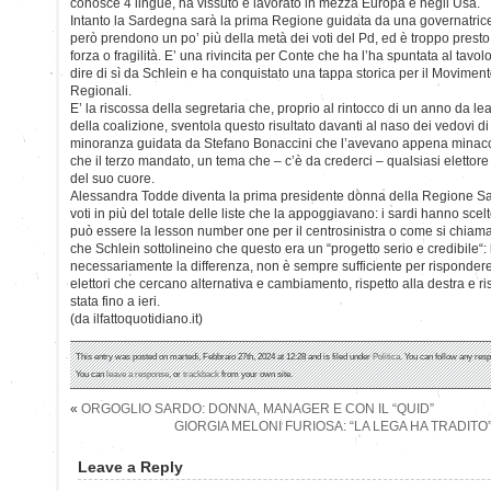
conosce 4 lingue, ha vissuto e lavorato in mezza Europa e negli Usa.
Intanto la Sardegna sarà la prima Regione guidata da una governatrice
però prendono un po’ più della metà dei voti del Pd, ed è troppo presto 
forza o fragilità. E’ una rivincita per Conte che ha l’ha spuntata al tavolo
dire di sì da Schlein e ha conquistato una tappa storica per il Movimen
Regionali.
E’ la riscossa della segretaria che, proprio al rintocco di un anno da le
della coalizione, sventola questo risultato davanti al naso dei vedovi di
minoranza guidata da Stefano Bonaccini che l’avevano appena mina
che il terzo mandato, un tema che – c’è da crederci – qualsiasi elettore 
del suo cuore.
Alessandra Todde diventa la prima presidente donna della Regione Sa
voti in più del totale delle liste che la appoggiavano: i sardi hanno scel
può essere la lesson number one per il centrosinistra o come si chiam
che Schlein sottolineino che questo era un “progetto serio e credibile“: 
necessariamente la differenza, non è sempre sufficiente per rispondere
elettori che cercano alternativa e cambiamento, rispetto alla destra e ris
stata fino a ieri.
(da ilfattoquotidiano.it)
This entry was posted on martedì, Febbraio 27th, 2024 at 12:28 and is filed under
Politica
. You can follow any resp
You can
leave a response
, or
trackback
from your own site.
«
ORGOGLIO SARDO: DONNA, MANAGER E CON IL “QUID”
GIORGIA MELONI FURIOSA: “LA LEGA HA TRADITO”
Leave a Reply