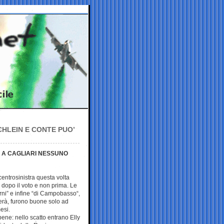
CHLEIN E CONTE PUO’
 A CAGLIARI NESSUNO
entrosinistra questa volta
a dopo il voto e non prima. Le
rni” e infine “di Campobasso“,
erà, furono buone solo ad
esi.
 bene: nello scatto entrano Elly