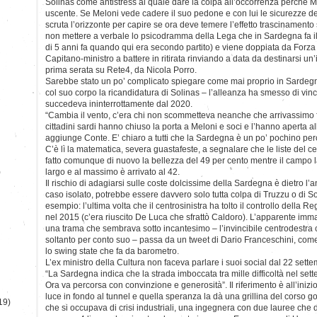
Solinas come antistress al quale dare la colpa all’occorrenza perché Ma
uscente. Se Meloni vede cadere il suo pedone e con lui le sicurezze d
scruta l’orizzonte per capire se ora deve temere l’effetto trascinamento 
non mettere a verbale lo psicodramma della Lega che in Sardegna fa il
di 5 anni fa quando qui era secondo partito) e viene doppiata da Forza I
Capitano-ministro a battere in ritirata rinviando a data da destinarsi un
prima serata su Rete4, da Nicola Porro.
Sarebbe stato un po’ complicato spiegare come mai proprio in Sardeg
col suo corpo la ricandidatura di Solinas – l’alleanza ha smesso di vin
succedeva ininterrottamente dal 2020.
“Cambia il vento, c’era chi non scommetteva neanche che arrivassimo fi
cittadini sardi hanno chiuso la porta a Meloni e soci e l’hanno aperta all
aggiunge Conte. E’ chiaro a tutti che la Sardegna è un po’ pochino per
C’è lì la matematica, severa guastafeste, a segnalare che le liste del c
fatto comunque di nuovo la bellezza del 49 per cento mentre il campo
)
largo e al massimo è arrivato al 42.
Il rischio di adagiarsi sulle coste dolcissime della Sardegna è dietro l
caso isolato, potrebbe essere davvero solo tutta colpa di Truzzu o di 
esempio: l’ultima volta che il centrosinistra ha tolto il controllo della R
nel 2015 (c’era riuscito De Luca che sfrattò Caldoro). L’apparente imma
una trama che sembrava sotto incantesimo – l’invincibile centrodestra c
soltanto per conto suo – passa da un tweet di Dario Franceschini, co
lo swing state che fa da barometro.
L’ex ministro della Cultura non faceva parlare i suoi social dal 22 settem
“La Sardegna indica che la strada imboccata tra mille difficoltà nel set
Ora va percorsa con convinzione e generosità”. Il riferimento è all’iniz
luce in fondo al tunnel e quella speranza la dà una grillina del corso g
19)
che si occupava di crisi industriali, una ingegnera con due lauree che 