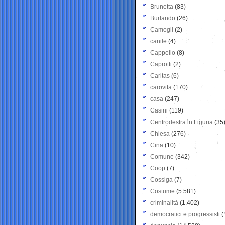
Brunetta
(83)
Burlando
(26)
Camogli
(2)
canile
(4)
Cappello
(8)
Caprotti
(2)
Caritas
(6)
carovita
(170)
casa
(247)
Casini
(119)
Centrodestra in Liguria
(35
Chiesa
(276)
Cina
(10)
Comune
(342)
Coop
(7)
Cossiga
(7)
Costume
(5.581)
criminalità
(1.402)
democratici e progressisti
(