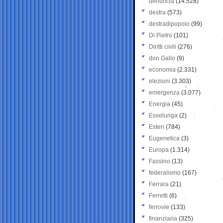
denuncia
(14.528)
destra
(573)
destradipopolo
(99)
Di Pietro
(101)
Diritti civili
(276)
don Gallo
(9)
economia
(2.331)
elezioni
(3.303)
emergenza
(3.077)
Energia
(45)
Esselunga
(2)
Esteri
(784)
Eugenetica
(3)
Europa
(1.314)
Fassino
(13)
federalismo
(167)
Ferrara
(21)
Ferretti
(6)
ferrovie
(133)
finanziaria
(325)