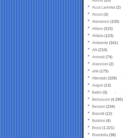
Aborto
(20)
Acca Larentia
(2)
Alcool
(3)
Alemanno
(150)
Alfano
(315)
Alitalia
(123)
Ambiente
(341)
AN
(210)
Animali
(74)
Arancioni
(2)
arte
(175)
Attentato
(329)
Auguri
(13)
Batini
(3)
Berlusconi
(4.295)
Bersani
(234)
Biasotti
(12)
Boldrini
(4)
Bossi
(1.221)
Brambilla
(38)