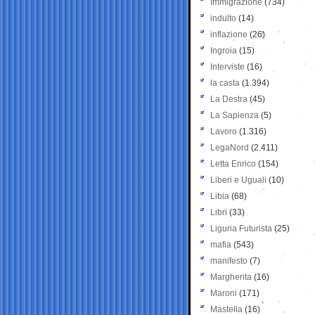
Immigrazione
(734)
indulto
(14)
inflazione
(26)
Ingroia
(15)
Interviste
(16)
la casta
(1.394)
La Destra
(45)
La Sapienza
(5)
Lavoro
(1.316)
LegaNord
(2.411)
Letta Enrico
(154)
Liberi e Uguali
(10)
Libia
(68)
Libri
(33)
Liguria Futurista
(25)
mafia
(543)
manifesto
(7)
Margherita
(16)
Maroni
(171)
Mastella
(16)