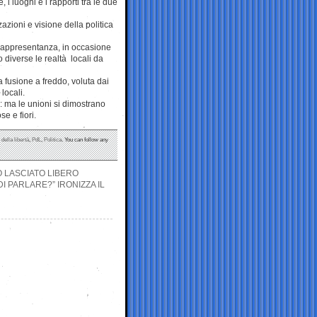
, i luoghi e i rapporti tra le due
azioni e visione della politica
rappresentanza, in occasione
 diverse le realtà locali da
a fusione a freddo, voluta dai
locali.
 ma le unioni si dimostrano
se e fiori.
 della libertà
,
PdL
,
Politica
. You can follow any
O LASCIATO LIBERO
I PARLARE?” IRONIZZA IL