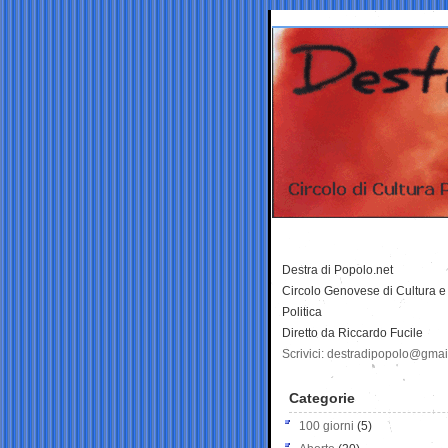
Destra di Popolo.net
Circolo Genovese di Cultura e
Politica
Diretto da Riccardo Fucile
Scrivici: destradipopolo@gma
Categorie
100 giorni
(5)