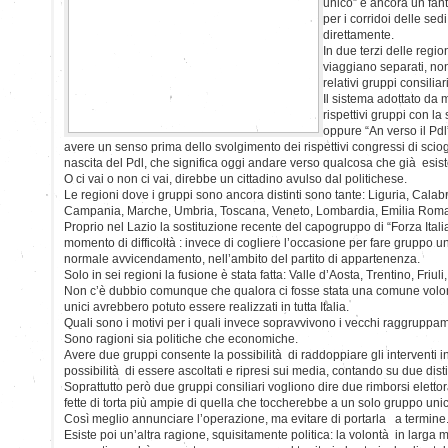
unico” è ancora un fant
per i corridoi delle sed
direttamente.
In due terzi delle regi
viaggiano separati, non
relativi gruppi consilia
Il sistema adottato da 
rispettivi gruppi con la 
oppure “An verso il Pdl
avere un senso prima dello svolgimento dei rispettivi congressi di scio
nascita del Pdl, che significa oggi andare verso qualcosa che già esis
O ci vai o non ci vai, direbbe un cittadino avulso dal politichese.
Le regioni dove i gruppi sono ancora distinti sono tante: Liguria, Calabr
Campania, Marche, Umbria, Toscana, Veneto, Lombardia, Emilia Roma
Proprio nel Lazio la sostituzione recente del capogruppo di “Forza Italia
momento di difficoltà : invece di cogliere l’occasione per fare gruppo unic
normale avvicendamento, nell’ambito del partito di appartenenza.
Solo in sei regioni la fusione è stata fatta: Valle d’Aosta, Trentino, Friul
Non c’è dubbio comunque che qualora ci fosse stata una comune volontà 
unici avrebbero potuto essere realizzati in tutta Italia.
Quali sono i motivi per i quali invece sopravvivono i vecchi raggruppa
Sono ragioni sia politiche che economiche.
Avere due gruppi consente la possibilità di raddoppiare gli interventi 
possibilità di essere ascoltati e ripresi sui media, contando su due dist
Soprattutto però due gruppi consiliari vogliono dire due rimborsi elettora
fette di torta più ampie di quella che toccherebbe a un solo gruppo uni
Così meglio annunciare l’operazione, ma evitare di portarla a termine
Esiste poi un’altra ragione, squisitamente politica: la volontà in larga