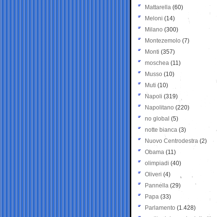
Mattarella
(60)
Meloni
(14)
Milano
(300)
Montezemolo
(7)
Monti
(357)
moschea
(11)
Musso
(10)
Muti
(10)
Napoli
(319)
Napolitano
(220)
no global
(5)
notte bianca
(3)
Nuovo Centrodestra
(2)
Obama
(11)
olimpiadi
(40)
Oliveri
(4)
Pannella
(29)
Papa
(33)
Parlamento
(1.428)