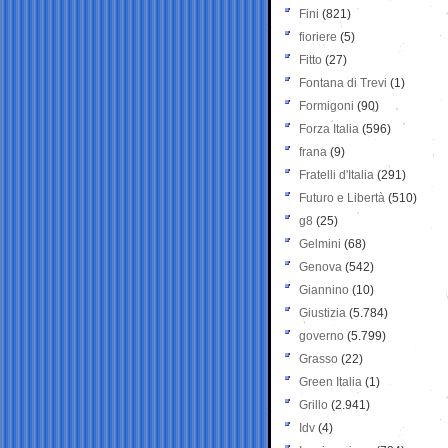
Fini
(821)
fioriere
(5)
Fitto
(27)
Fontana di Trevi
(1)
Formigoni
(90)
Forza Italia
(596)
frana
(9)
Fratelli d'Italia
(291)
Futuro e Libertà
(510)
g8
(25)
Gelmini
(68)
Genova
(542)
Giannino
(10)
Giustizia
(5.784)
governo
(5.799)
Grasso
(22)
Green Italia
(1)
Grillo
(2.941)
Idv
(4)