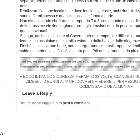
separati, perchè separate sono spesso sul territorio le storie, le clientele
anime.
Realizzare l’unione localmente dove tensioni, gelosie, ambizioni, lottizz
sono difformi spesso è quasi impossibile, forma a parte.
Non dimenticando che il famoso rapporto 7 a 3, come quota e peso di 
delle prossime elezioni regionali, crea già tensioni non da poco: troppo
quelle nazionali.
Si paga, anche se l’essere al Governo per ora tempera le difficoltà , un
leader, ma assolutamente sentita estranea dalla base e dalle dirigenze 
Finchè le cose vanno bene, non emergeranno contrasti troppo evidenti:
salde nei periodi di difficoltà e allora per il Pdl non saranno certo più ro
This entry was posted on mercoledì, Settembre 2nd, 2009 at 13:17 and is filed under
Berlusconi
,
partito del popolo
responses to this entry through the
RSS 2.0
feed. You can
leave a response
, or
trackback
from your own site.
)
«
ECCO IL PACCO SICUREZZA: FERMATO 38 VOLTE, CLANDESTIN
ZIMBELLI D’EUROPA: “A CHI DOVREI CHIEDERE IL PERMESSO D
COMMISSARIO UE ALMUNIA
»
Leave a Reply
You must be
logged in
to post a comment.
19)