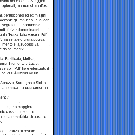
asma del castello. Si aggira
i regionali, ma non si manifesta
oni, berluscones ed ex missini
ostante gli imput dall’alto, con
ri, segreterie e portaborse.
molti è aver denominato i
sigla “Forza Italia verso il Pdl”
”, ma se tale dicitura poteva
glimento e la successiva
te da sei mesi?
ia, Basilicata, Molise,
gna, Piemonte e Lazio.
 verso il Pdl” ha evidenziato il
o, ci si è limitati ad un
i, Abruzzo, Sardegna e Sicilia.
politica, i gruppi consiliari
menti?
in aula, una maggiore
inte casse di risonanza.
li e la possibilità di gustare
co.
.
 maggioranza di restare