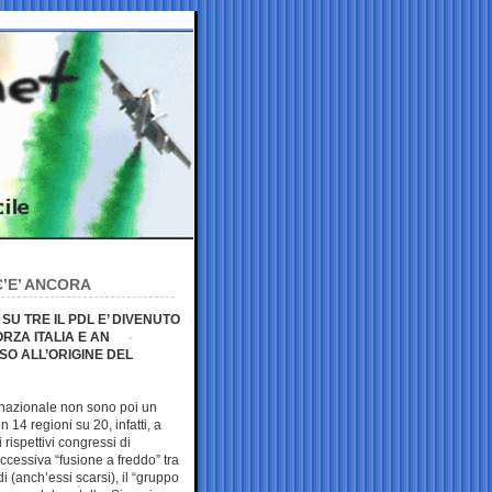
C’E’ ANCORA
SU TRE IL PDL E’ DIVENUTO
RZA ITALIA E AN
SO ALL’ORIGINE DEL
a nazionale non sono poi un
n 14 regioni su 20, infatti, a
 rispettivi congressi di
ccessiva “fusione a freddo” tra
i (anch’essi scarsi), il “gruppo