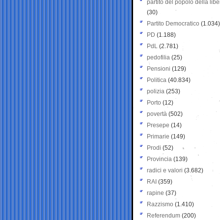
partito del popolo della libe
(30)
Partito Democratico
(1.034)
PD
(1.188)
PdL
(2.781)
pedofilia
(25)
Pensioni
(129)
Politica
(40.834)
polizia
(253)
Porto
(12)
povertà
(502)
Presepe
(14)
Primarie
(149)
Prodi
(52)
Provincia
(139)
radici e valori
(3.682)
RAI
(359)
rapine
(37)
Razzismo
(1.410)
Referendum
(200)