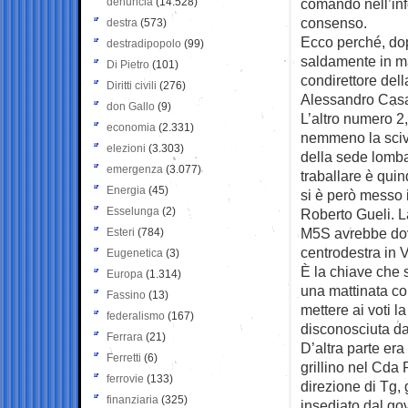
denuncia
(14.528)
comando nell’inf
consenso.
destra
(573)
Ecco perché, dop
destradipopolo
(99)
saldamente in ma
Di Pietro
(101)
condirettore dell
Diritti civili
(276)
Alessandro Casar
don Gallo
(9)
L’altro numero 2
economia
(2.331)
nemmeno la scivo
elezioni
(3.303)
della sede lombar
emergenza
(3.077)
traballare è qui
Energia
(45)
si è però messo i
Esselunga
(2)
Roberto Gueli. La
M5S avrebbe dovut
Esteri
(784)
centrodestra in V
Eugenetica
(3)
È la chiave che 
Europa
(1.314)
una mattinata co
Fassino
(13)
mettere ai voti 
federalismo
(167)
disconosciuta da
Ferrara
(21)
D’altra parte er
Ferretti
(6)
grillino nel Cda
ferrovie
(133)
direzione di Tg,
finanziaria
(325)
insediato dal go