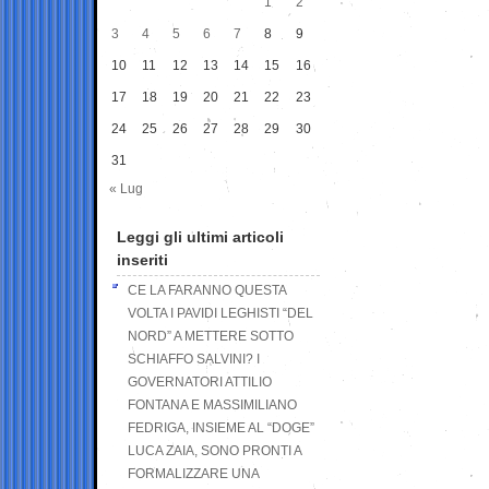
1
2
3
4
5
6
7
8
9
10
11
12
13
14
15
16
17
18
19
20
21
22
23
24
25
26
27
28
29
30
31
« Lug
Leggi gli ultimi articoli
inseriti
CE LA FARANNO QUESTA
VOLTA I PAVIDI LEGHISTI “DEL
NORD” A METTERE SOTTO
SCHIAFFO SALVINI? I
GOVERNATORI ATTILIO
FONTANA E MASSIMILIANO
FEDRIGA, INSIEME AL “DOGE”
LUCA ZAIA, SONO PRONTI A
FORMALIZZARE UNA