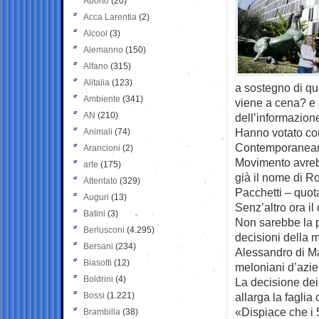
Aborto
(20)
Acca Larentia
(2)
Alcool
(3)
Alemanno
(150)
Alfano
(315)
Alitalia
(123)
a sostegno di qu
Ambiente
(341)
viene a cena? e a
AN
(210)
dell’informazion
Hanno votato cont
Animali
(74)
Contemporaneamen
Arancioni
(2)
Movimento avrebbe
arte
(175)
già il nome di R
Attentato
(329)
Pacchetti – quot
Auguri
(13)
Senz’altro ora il
Batini
(3)
Non sarebbe la p
Berlusconi
(4.295)
decisioni della 
Bersani
(234)
Alessandro di Maj
Biasotti
(12)
meloniani d’azie
Boldrini
(4)
La decisione dei
Bossi
(1.221)
allarga la faglia
«Dispiace che i 5
Brambilla
(38)