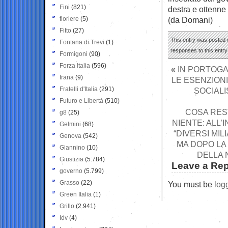
Fini
(821)
destra e ottenne
fioriere
(5)
(da Domani)
Fitto
(27)
This entry was posted o
Fontana di Trevi
(1)
responses to this entr
Formigoni
(90)
Forza Italia
(596)
«
IN PORTOGA
frana
(9)
LE ESENZIONI 
Fratelli d'Italia
(291)
SOCIALI
Futuro e Libertà
(510)
COSA RES
g8
(25)
NIENTE: ALL’
Gelmini
(68)
“DIVERSI MI
Genova
(542)
MA DOPO LA
Giannino
(10)
DELLA 
Giustizia
(5.784)
Leave a Rep
governo
(5.799)
Grasso
(22)
You must be
log
Green Italia
(1)
Grillo
(2.941)
Idv
(4)