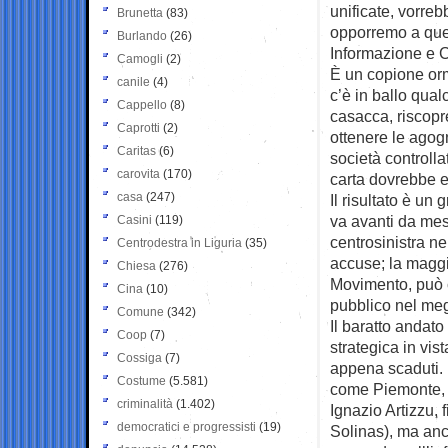
unificate, vorre
Brunetta
(83)
opporremo a que
Burlando
(26)
Informazione e C
Camogli
(2)
È un copione orm
canile
(4)
c’è in ballo qua
Cappello
(8)
casacca, riscopr
Caprotti
(2)
ottenere le agogn
Caritas
(6)
società controllat
carovita
(170)
carta dovrebbe e
casa
(247)
Il risultato è un
va avanti da mesi
Casini
(119)
centrosinistra ne
Centrodestra in Liguria
(35)
accuse; la maggi
Chiesa
(276)
Movimento, può c
Cina
(10)
pubblico nel meg
Comune
(342)
Il baratto andato
Coop
(7)
strategica in vis
Cossiga
(7)
appena scaduti. 
Costume
(5.581)
come Piemonte, 
criminalità
(1.402)
Ignazio Artizzu,
democratici e progressisti
(19)
Solinas), ma anc