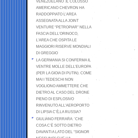
VENEZUELANO .IL COLOSSO
AMERICANO CHEVRON HA
RADDOPPIATO L’AREA
ASSEGNATA ALLA JOINT
VENTURE “PETROPIAR” NELLA
FASCIA DELL’ORINOCO,
L’AREA CHE OSPITA LE
MAGGIORI RISERVE MONDIALI
DI GREGGIO
LA GERMANIA SI CONFERMA IL
VENTRE MOLLE DELL’EUROPA
(PER LA GIOIA DI PUTIN). COME
MAI I TEDESCHI NON
VOGLIONO AMMETTERE CHE
DIETRO AL CASO DEL DRONE
PIENO DI ESPLOSIVO
RINVENUTO ALL’AEROPORTO
DI LIPSIA C’È LA RUSSIA?
GIULIANO FERRARA: ’CHE
COSA C’È SOTTO DIETRO
DAVANTI A LATO DEL “SIGNOR