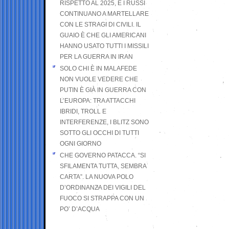
RISPETTO AL 2025, E I RUSSI
CONTINUANO A MARTELLARE
CON LE STRAGI DI CIVILI. IL
GUAIO È CHE GLI AMERICANI
HANNO USATO TUTTI I MISSILI
PER LA GUERRA IN IRAN
SOLO CHI È IN MALAFEDE
NON VUOLE VEDERE CHE
PUTIN È GIÀ IN GUERRA CON
L’EUROPA: TRA ATTACCHI
IBRIDI, TROLL E
INTERFERENZE, I BLITZ SONO
SOTTO GLI OCCHI DI TUTTI
OGNI GIORNO
CHE GOVERNO PATACCA. “SI
SFILAMENTA TUTTA, SEMBRA
CARTA”. LA NUOVA POLO
D’ORDINANZA DEI VIGILI DEL
FUOCO SI STRAPPA CON UN
PO’ D’ACQUA