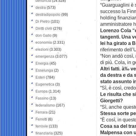
denuncia
(14.528)
“Guarguaglini è s
destra
(573)
successo la Finm
destradipopolo
(99)
holding finanziari
Di Pietro
(101)
amministratore ha
Diritti civili
(276)
Lorenzo Cola “c
don Gallo
(9)
tangenti. Una v
economia
(2.331)
lei ha girato a 
riferimento dell’
elezioni
(3.303)
“Non andò così, 
emergenza
(3.077)
di più. Cola, in 
Energia
(45)
Altri fatti. à‰
Esselunga
(2)
da destra e da s
Esteri
(784)
stato assunto 
Eugenetica
(3)
“Sì, è così, credo
Europa
(1.314)
Le risulta che s
Fassino
(13)
Giorgetti?
federalismo
(167)
“Sì, anche quest
Ferrara
(21)
Stessa sorte pe
“È così, in quest
Ferretti
(6)
Cosa sa del tra
ferrovie
(133)
Malpensa con un
finanziaria
(325)