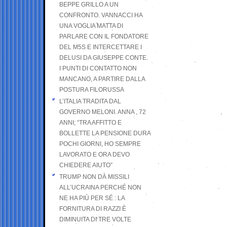
BEPPE GRILLO A UN
CONFRONTO. VANNACCI HA
UNA VOGLIA MATTA DI
PARLARE CON IL FONDATORE
DEL M5S E INTERCETTARE I
DELUSI DA GIUSEPPE CONTE.
I PUNTI DI CONTATTO NON
MANCANO, A PARTIRE DALLA
POSTURA FILORUSSA
L’ITALIA TRADITA DAL
GOVERNO MELONI. ANNA , 72
ANNI; “TRA AFFITTO E
BOLLETTE LA PENSIONE DURA
POCHI GIORNI, HO SEMPRE
LAVORATO E ORA DEVO
CHIEDERE AIUTO”
TRUMP NON DÀ MISSILI
ALL’UCRAINA PERCHÉ NON
NE HA PIÙ PER SÉ : LA
FORNITURA DI RAZZI È
DIMINUITA DI TRE VOLTE