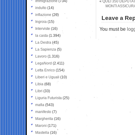
Immigrazione
(734)
«
QUEI 350 DEPUTAT
MONTI ASSICUR
indulto
(14)
inflazione
(26)
Leave a Rep
Ingroia
(15)
You must be
log
Interviste
(16)
la casta
(1.394)
La Destra
(45)
La Sapienza
(5)
Lavoro
(1.316)
LegaNord
(2.411)
Letta Enrico
(154)
Liberi e Uguali
(10)
Libia
(68)
Libri
(33)
Liguria Futurista
(25)
mafia
(543)
manifesto
(7)
Margherita
(16)
Maroni
(171)
Mastella
(16)