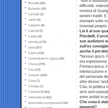
“Non è assolutam
Brunetta
(83)
difficoltà notevo
Burlando
(26)
nomina di Guargu
Camogli
(2)
sentirci traditi.
canile
(4)
esempio sulle no
Cappello
(8)
inventati proprio
Lei è al suo qua
Caprotti
(2)
Piscitelli, Cur
Caritas
(6)
sue audizioni s
carovita
(170)
sull’ex consigl
casa
(247)
anche il pm Iel
Casini
(119)
“Nessun gioco. Ra
Centrodestra in Liguria
(35)
era espressione d
Chiesa
(276)
Finmeccanica, il 
Cina
(10)
interlocuzione e 
Comune
(342)
del personale del
Coop
(7)
altro dicevo “an
Cda, la politica
Cossiga
(7)
anni avrò passato
Costume
(5.581)
sono andati in po
criminalità
(1.402)
Che cosa è stat
democratici e progressisti
(19)
tangenti?