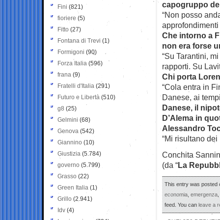
capogruppo del
Fini
(821)
“Non posso anda
fioriere
(5)
approfondimenti 
Fitto
(27)
Che intorno a F
Fontana di Trevi
(1)
non era forse u
Formigoni
(90)
“Su Tarantini, mi
Forza Italia
(596)
rapporti. Su Lav
frana
(9)
Chi porta Lore
Fratelli d'Italia
(291)
“Cola entra in Fi
Danese, ai tempi
Futuro e Libertà
(510)
Danese, il nipo
g8
(25)
D’Alema in quot
Gelmini
(68)
Alessandro Toci
Genova
(542)
“Mi risultano dei 
Giannino
(10)
Giustizia
(5.784)
Conchita Sanni
(da “
La Repubbl
governo
(5.799)
Grasso
(22)
This entry was posted o
Green Italia
(1)
economia
,
emergenza
Grillo
(2.941)
feed. You can
leave a 
Idv
(4)