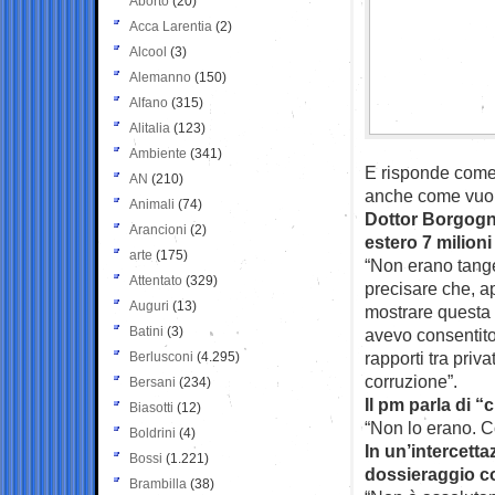
Aborto
(20)
Acca Larentia
(2)
Alcool
(3)
Alemanno
(150)
Alfano
(315)
Alitalia
(123)
Ambiente
(341)
E risponde come 
AN
(210)
anche come vuo
Animali
(74)
Dottor Borgogni
Arancioni
(2)
estero 7 milion
arte
(175)
“Non erano tangen
Attentato
(329)
precisare che, a
Auguri
(13)
mostrare questa 
Batini
(3)
avevo consentito 
rapporti tra priv
Berlusconi
(4.295)
corruzione”.
Bersani
(234)
Il pm parla di 
Biasotti
(12)
“Non lo erano. Co
Boldrini
(4)
In un’intercetta
Bossi
(1.221)
dossieraggio co
Brambilla
(38)