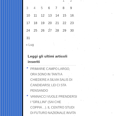
1
2
3
4
5
6
7
8
9
10
11
12
13
14
15
16
17
18
19
20
21
22
23
24
25
26
27
28
29
30
31
« Lug
Leggi gli ultimi articoli
inseriti
PRIMARIE CAMPO LARGO,
ORA SONO IN TANTI A
CHIEDERE A SILVIA SALIS DI
CANDIDARSI: LEI CI STA
PENSANDO
VANNACCI VUOLE PRENDERSI
I “GRILLINI” (SAI CHE
COPPIA…). IL CENTRO STUDI
DI FUTURO NAZIONALE INVITA