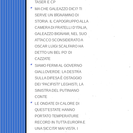
TASER E CP
MA CHE GALEAZZO DICI? TI
SERVE UN BIGNAMINO DI
STORIA. IL CAPOGRUPPO ALLA
CAMERA DI FRATELLI D’ITALIA,
GALEAZZO BIGNAMI, NEL SUO
ATTACCO SCONSIDERATO A
OSCAR LUIGI SCALFARO HA
DETTO UN BEL PO’ DI
CAZZATE
SIAMO FERMI AL GOVERNO
GIALLOVERDE: LA DESTRA
SULLA DIFESA È OSTAGGIO
DEI “PACIFISTI” LEGHISTI, LA
SINISTRA DEL PUTINIANO
CONTE
LE ONDATE DI CALORE DI
QUEST’ESTATE HANNO
PORTATO TEMPERATURE
RECORD IN TUTTA EUROPA E
UNA SICCITA’ MAI VISTA. I