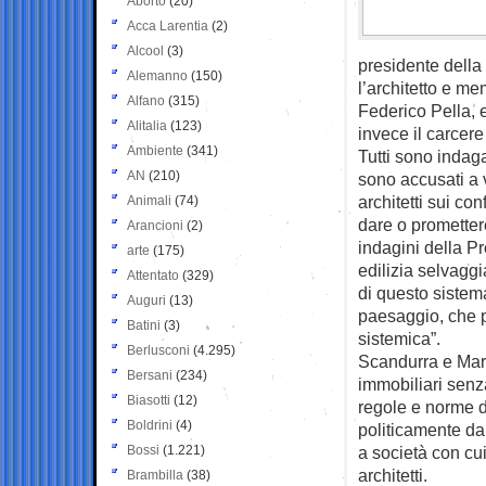
Aborto
(20)
Acca Larentia
(2)
Alcool
(3)
presidente dell
Alemanno
(150)
l’architetto e m
Alfano
(315)
Federico Pella, 
Alitalia
(123)
invece il carcer
Ambiente
(341)
Tutti sono indaga
AN
(210)
sono accusati a v
architetti sui co
Animali
(74)
dare o promettere 
Arancioni
(2)
indagini della P
arte
(175)
edilizia selvaggi
Attentato
(329)
di questo sistem
Auguri
(13)
paesaggio, che p
Batini
(3)
sistemica”.
Berlusconi
(4.295)
Scandurra e Mari
Bersani
(234)
immobiliari senza
Biasotti
(12)
regole e norme de
Boldrini
(4)
politicamente dal
Bossi
(1.221)
a società con cu
architetti.
Brambilla
(38)