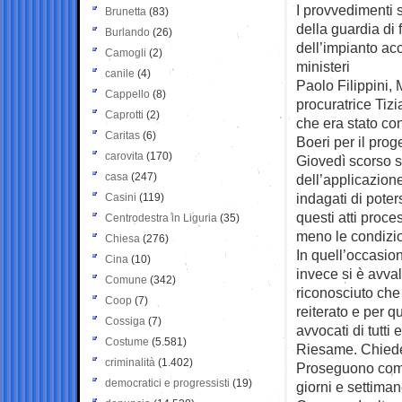
I provvedimenti 
Brunetta
(83)
della guardia di 
Burlando
(26)
dell’impianto ac
Camogli
(2)
ministeri
canile
(4)
Paolo Filippini, 
Cappello
(8)
procuratrice Tizi
Caprotti
(2)
che era stato co
Caritas
(6)
Boeri per il proge
carovita
(170)
Giovedì scorso si
casa
(247)
dell’applicazion
indagati di poter
Casini
(119)
questi atti proce
Centrodestra in Liguria
(35)
meno le condizio
Chiesa
(276)
In quell’occasio
Cina
(10)
invece si è avval
Comune
(342)
riconosciuto che 
Coop
(7)
reiterato e per q
Cossiga
(7)
avvocati di tutti 
Costume
(5.581)
Riesame. Chieder
criminalità
(1.402)
Proseguono comun
democratici e progressisti
(19)
giorni e settiman