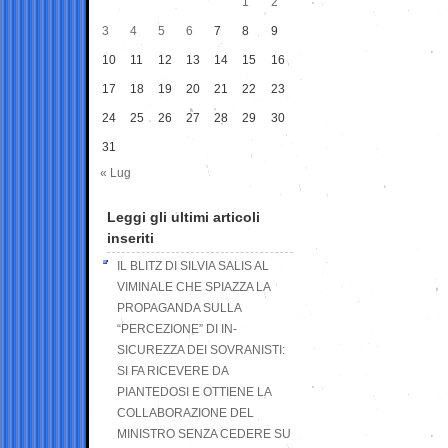
1
2
3
4
5
6
7
8
9
10
11
12
13
14
15
16
17
18
19
20
21
22
23
24
25
26
27
28
29
30
31
« Lug
Leggi gli ultimi articoli
inseriti
IL BLITZ DI SILVIA SALIS AL
VIMINALE CHE SPIAZZA LA
PROPAGANDA SULLA
“PERCEZIONE” DI IN-
SICUREZZA DEI SOVRANISTI:
SI FA RICEVERE DA
PIANTEDOSI E OTTIENE LA
COLLABORAZIONE DEL
MINISTRO SENZA CEDERE SU