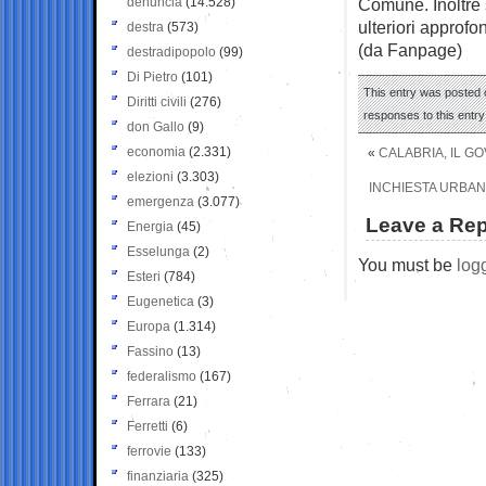
denuncia
(14.528)
Comune. Inoltre 
ulteriori approfon
destra
(573)
(da Fanpage)
destradipopolo
(99)
Di Pietro
(101)
This entry was posted o
Diritti civili
(276)
responses to this entr
don Gallo
(9)
economia
(2.331)
«
CALABRIA, IL G
elezioni
(3.303)
INCHIESTA URBANI
emergenza
(3.077)
Leave a Rep
Energia
(45)
Esselunga
(2)
You must be
log
Esteri
(784)
Eugenetica
(3)
Europa
(1.314)
Fassino
(13)
federalismo
(167)
Ferrara
(21)
Ferretti
(6)
ferrovie
(133)
finanziaria
(325)