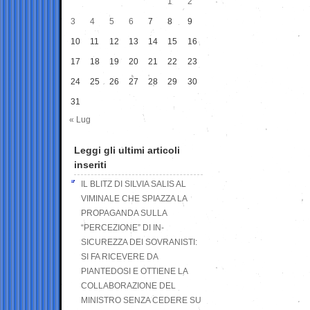
1
2
3
4
5
6
7
8
9
10
11
12
13
14
15
16
17
18
19
20
21
22
23
24
25
26
27
28
29
30
31
« Lug
Leggi gli ultimi articoli
inseriti
IL BLITZ DI SILVIA SALIS AL
VIMINALE CHE SPIAZZA LA
PROPAGANDA SULLA
“PERCEZIONE” DI IN-
SICUREZZA DEI SOVRANISTI:
SI FA RICEVERE DA
PIANTEDOSI E OTTIENE LA
COLLABORAZIONE DEL
MINISTRO SENZA CEDERE SU