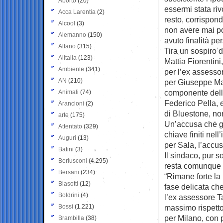
Aborto
(20)
essermi stata riv
Acca Larentia
(2)
resto, corrispon
Alcool
(3)
non avere mai p
Alemanno
(150)
avuto finalità per
Alfano
(315)
Tira un sospiro d
Alitalia
(123)
Mattia Fiorentini
Ambiente
(341)
per l’ex assesso
AN
(210)
per Giuseppe Mar
componente dell
Animali
(74)
Federico Pella, 
Arancioni
(2)
di Bluestone, no
arte
(175)
Un’accusa che gli
Attentato
(329)
chiave finiti nell
Auguri
(13)
per Sala, l’accus
Batini
(3)
Il sindaco, pur 
Berlusconi
(4.295)
resta comunque vi
Bersani
(234)
“Rimane forte la
Biasotti
(12)
fase delicata ch
Boldrini
(4)
l’ex assessore Ta
Bossi
(1.221)
massimo rispetto
per Milano, con 
Brambilla
(38)