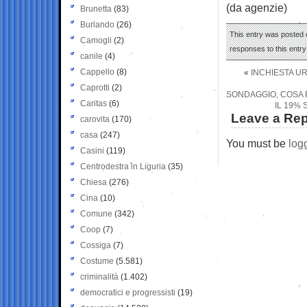
(da agenzie)
Brunetta
(83)
Burlando
(26)
This entry was posted o
Camogli
(2)
responses to this entr
canile
(4)
Cappello
(8)
«
INCHIESTA UR
Caprotti
(2)
SONDAGGIO, COSA P
Caritas
(6)
IL 19% 
Leave a Rep
carovita
(170)
casa
(247)
You must be
log
Casini
(119)
Centrodestra in Liguria
(35)
Chiesa
(276)
Cina
(10)
Comune
(342)
Coop
(7)
Cossiga
(7)
Costume
(5.581)
criminalità
(1.402)
democratici e progressisti
(19)