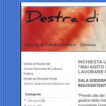
INCHIESTA 
Destra di Popolo.net
“MAI AGITO
Circolo Genovese di Cultura e
LAVORARE 
Politica
Diretto da Riccardo Fucile
SALA SODDISF
Scrivici: destradipopolo@gmail.com
INSUSSISTENT
Categorie
“Prendo atto dei
giudice delle
ind
100 giorni
(5)
sussistente l’ip