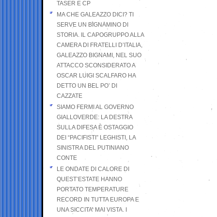
TASER E CP
MA CHE GALEAZZO DICI? TI
SERVE UN BIGNAMINO DI
STORIA. IL CAPOGRUPPO ALLA
CAMERA DI FRATELLI D’ITALIA,
GALEAZZO BIGNAMI, NEL SUO
ATTACCO SCONSIDERATO A
OSCAR LUIGI SCALFARO HA
DETTO UN BEL PO’ DI
CAZZATE
SIAMO FERMI AL GOVERNO
GIALLOVERDE: LA DESTRA
SULLA DIFESA È OSTAGGIO
DEI “PACIFISTI” LEGHISTI, LA
SINISTRA DEL PUTINIANO
CONTE
LE ONDATE DI CALORE DI
QUEST’ESTATE HANNO
PORTATO TEMPERATURE
RECORD IN TUTTA EUROPA E
UNA SICCITA’ MAI VISTA. I