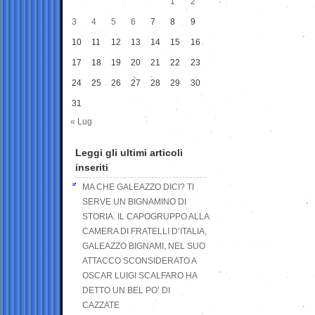
1
2
3
4
5
6
7
8
9
10
11
12
13
14
15
16
17
18
19
20
21
22
23
24
25
26
27
28
29
30
31
« Lug
Leggi gli ultimi articoli
inseriti
MA CHE GALEAZZO DICI? TI
SERVE UN BIGNAMINO DI
STORIA. IL CAPOGRUPPO ALLA
CAMERA DI FRATELLI D’ITALIA,
GALEAZZO BIGNAMI, NEL SUO
ATTACCO SCONSIDERATO A
OSCAR LUIGI SCALFARO HA
DETTO UN BEL PO’ DI
CAZZATE