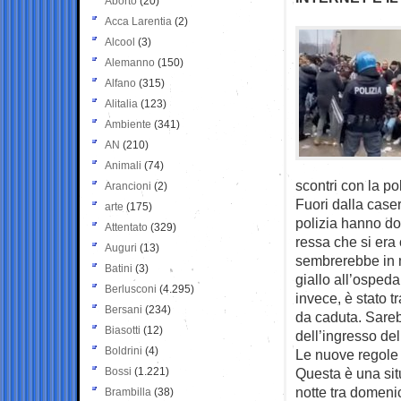
Aborto
(20)
Acca Larentia
(2)
Alcool
(3)
Alemanno
(150)
Alfano
(315)
Alitalia
(123)
Ambiente
(341)
AN
(210)
Animali
(74)
scontri con la po
Arancioni
(2)
Fuori dalla case
arte
(175)
polizia hanno do
Attentato
(329)
ressa che si era 
Auguri
(13)
sembrerebbe in m
Batini
(3)
giallo all’ospeda
Berlusconi
(4.295)
invece, è stato 
Bersani
(234)
da caduta. Sarebb
Biasotti
(12)
dell’ingresso de
Boldrini
(4)
Le nuove regole
Bossi
(1.221)
Questa è una sit
notte tra domenic
Brambilla
(38)