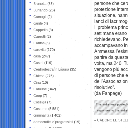
persone che cerc
Brunetta
(83)
protezione intern
Burlando
(26)
situazione, hann
Camogli
(2)
lanci di lacrimog
canile
(4)
Il problema prin
Cappello
(8)
settimana erano 
Caprotti
(2)
richiedevano. Pe
Caritas
(6)
accampavano in v
carovita
(170)
Ammessa l’esist
casa
(247)
partire da quest
volta, ma 240. Tu
Casini
(119)
vengono più acce
Centrodestra in Liguria
(35)
di persone che en
Chiesa
(276)
dell’Associazione
Cina
(10)
risolutivo”.
Comune
(342)
(da Fanpage)
Coop
(7)
Cossiga
(7)
This entry was posted 
Costume
(5.581)
responses to this entr
criminalità
(1.402)
«
CADONO LE STELL
democratici e progressisti
(19)