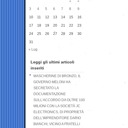
1
2
3
4
5
6
7
8
9
10
11
12
13
14
15
16
17
18
19
20
21
22
23
24
25
26
27
28
29
30
31
« Lug
Leggi gli ultimi articoli
inseriti
MASCHERINE DI BRONZO, IL
GOVERNO MELONI HA
SECRETATO LA
DOCUMENTAZIONE
SULL’ACCORDO DA OLTRE 100
MILIONI CON LA SOCIETÀ JC
ELECTRONICS, DI PROPRIETÀ
DELL’IMPRENDITORE DARIO
BIANCHI, VICINO A FRATELLI