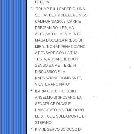
D’ITALIA
“TRUMP È IL LEADER DI UNA
SETTA”. L’EX MODELLA E MISS
CALIFORNIA 2009, CARRIE
PREJEAN BOLLER, HA
ACCUSATO IL MOVIMENTO
MAGA DI AVERLA PRESO DI
MIRA: “NON APPENA COMINCI
A PENSARE CON LA TUA
TESTA, A USARE IL BUON
SENSO E A METTERE IN
DISCUSSIONE LA
NARRAZIONE DOMINANTE,
VIENI EMARGINATO”
ILARIA CUCCHI E FABIO
ANSELMO SI SPOSANO; LA
SENATRICE DI AVS E
L’AVVOCATO INSIEME DOPO
LE BTTGLIE SULLA MORTE DI
STEFANO
KIM, IL SERVO SCIOCCO DI