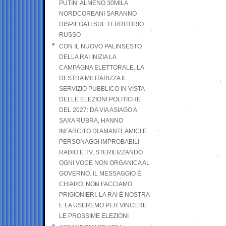
PUTIN: ALMENO 30MILA
NORDCOREANI SARANNO
DISPIEGATI SUL TERRITORIO
RUSSO
CON IL NUOVO PALINSESTO
DELLA RAI INIZIA LA
CAMPAGNA ELETTORALE. LA
DESTRA MILITARIZZA IL
SERVIZIO PUBBLICO IN VISTA
DELLE ELEZIONI POLITICHE
DEL 2027: DA VIA ASIAGO A
SAXA RUBRA, HANNO
INFARCITO DI AMANTI, AMICI E
PERSONAGGI IMPROBABILI
RADIO E TV, STERILIZZANDO
OGNI VOCE NON ORGANICA AL
GOVERNO. IL MESSAGGIO È
CHIARO: NON FACCIAMO
PRIGIONIERI. LA RAI È NOSTRA
E LA USEREMO PER VINCERE
LE PROSSIME ELEZIONI