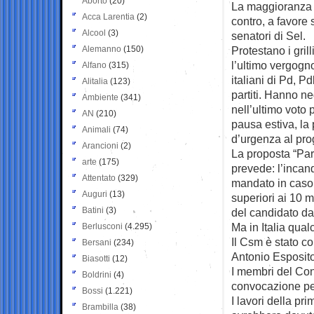
Aborto
(20)
La maggioranza 
Acca Larentia
(2)
contro, a favore s
Alcool
(3)
senatori di Sel.
Alemanno
(150)
Protestano i grill
l’ultimo vergogn
Alfano
(315)
italiani di Pd, Pdl 
Alitalia
(123)
partiti. Hanno n
Ambiente
(341)
nell’ultimo voto 
AN
(210)
pausa estiva, la
Animali
(74)
d’urgenza al pro
Arancioni
(2)
La proposta “Par
arte
(175)
prevede: l’incan
Attentato
(329)
mandato in caso 
Auguri
(13)
superiori ai 10 m
Batini
(3)
del candidato da 
Ma in Italia qual
Berlusconi
(4.295)
Il Csm è stato c
Bersani
(234)
Antonio Esposito
Biasotti
(12)
I membri del Con
Boldrini
(4)
convocazione per
Bossi
(1.221)
I lavori della p
Brambilla
(38)