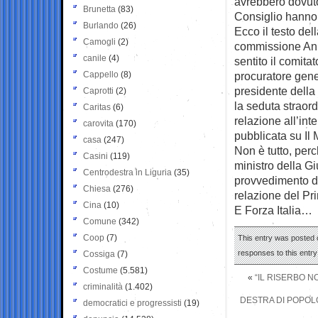
avrebbero dovuto 
Brunetta
(83)
Consiglio hanno r
Burlando
(26)
Ecco il testo del
Camogli
(2)
commissione Anni
canile
(4)
sentito il comita
Cappello
(8)
procuratore gene
presidente della
Caprotti
(2)
la seduta straor
Caritas
(6)
relazione all’int
carovita
(170)
pubblicata su Il 
casa
(247)
Non è tutto, per
Casini
(119)
ministro della G
Centrodestra in Liguria
(35)
provvedimento dis
Chiesa
(276)
relazione del Pr
Cina
(10)
E Forza Italia…
Comune
(342)
Coop
(7)
This entry was posted o
responses to this entr
Cossiga
(7)
Costume
(5.581)
«
“IL RISERBO N
criminalità
(1.402)
DESTRA DI POPOLO
democratici e progressisti
(19)