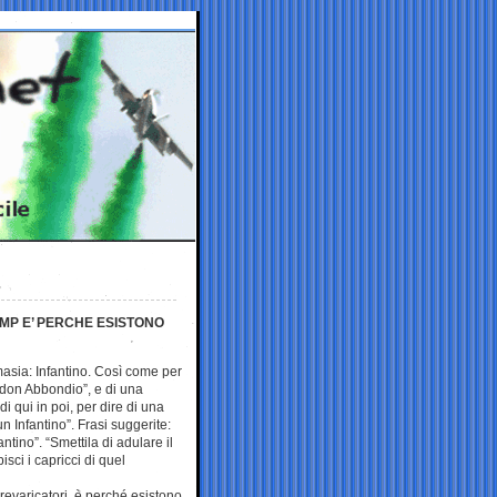
UMP E’ PERCHE ESISTONO
sia: Infantino. Così come per
 don Abbondio”, e di una
i qui in poi, per dire di una
un Infantino”. Frasi suggerite:
ntino”. “Smettila di adulare il
isci i capricci di quel
prevaricatori, è perché esistono