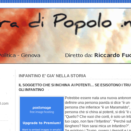
INFANTINO E’ GIA’ NELLA STORIA
IL SOGGETTO CHE SI INCHINA AI POTENTI… SE ESISOTONO I TR
GLI INFANTINO
Potrebbe essere nata una nuova antonoma
definire una persona pavida si dice “è un
il.com
persona che infierisce “è un Maramaldo”, d
persona che si china ai potenti, si dirà “è 
“Quello? Che vuoi che conti, è solo un Infa
tuo capo, non fare l’Infantino”. “Perché sub
tánghero? Non sarai mica un Infantino?”.
Se esistono i Trump, ovvero i despoti e i 