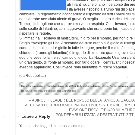
gli Infantino, che oliano il percorso dei pr
Fifa avesse risposto a Trump “mi dispiac
cambiare un regolamento riconosciuto e rispettato da tutti i paesi del m
non sarebbe accaduto niente di grave. O meglio: l’intero carico dell’on
Trump, l’imbroglione che ci prova ma viene respinto. Così, invece, la pe
sulle spalle di Infantino, con l’aggravante che era proprio lui, il capo de
rispettare le regole.
Si immagina il sollievo di moltitudini, in giro per il mondo, per non dire 
Belgio travolgere gli Usa. A seconda del fuso orario si è gioito al risvegli
cuore della notte, e si è gioito in tutte le lingue, perché il calcio è un 
chiunque (tranne gli Infantino) è in grado di misurare quanto grave sia 
godibile vederlo fallire sul campo di gioco. La Nazionale Usa non c’en
un gran gesto, di fronte al mondo, non far giocare il centravanti ripescat
avrebbe applaudito. Così invece: solo meritatissimi fischi planetari.
(da Repubblica)
This entry was posted on mercoledì, Luglio 8th, 2026 at 15:47 and is filed under
Politica
. You can follow any respo
can
leave a response
, or
trackback
from your own site.
«
ADINOLFI, LEADER DEL POPOLO DELLA FAMIGLIA, È AGLI A
ACCUSATO DI TRUFFA MILIONARIA CON IL SISTEMA DELLA “S
EVASIONE FISCALE DI 400 MILA EUR
PONTIERA BULLIZZATA, A DESTRA TUTTI ZITTI:
Leave a Reply
You must be
logged in
to post a comment.