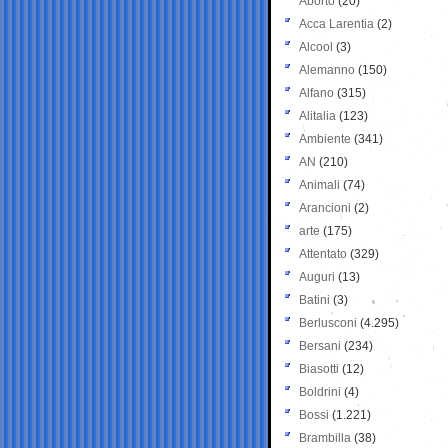
Aborto
(20)
Acca Larentia
(2)
Alcool
(3)
Alemanno
(150)
Alfano
(315)
Alitalia
(123)
Ambiente
(341)
AN
(210)
Animali
(74)
Arancioni
(2)
arte
(175)
Attentato
(329)
Auguri
(13)
Batini
(3)
Berlusconi
(4.295)
Bersani
(234)
Biasotti
(12)
Boldrini
(4)
Bossi
(1.221)
Brambilla
(38)