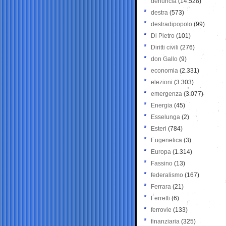
denuncia
(14.528)
destra
(573)
destradipopolo
(99)
Di Pietro
(101)
Diritti civili
(276)
don Gallo
(9)
economia
(2.331)
elezioni
(3.303)
emergenza
(3.077)
Energia
(45)
Esselunga
(2)
Esteri
(784)
Eugenetica
(3)
Europa
(1.314)
Fassino
(13)
federalismo
(167)
Ferrara
(21)
Ferretti
(6)
ferrovie
(133)
finanziaria
(325)