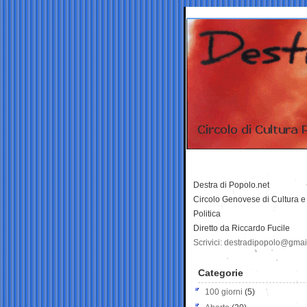
Destra di Popolo.net
Circolo Genovese di Cultura e
Politica
Diretto da Riccardo Fucile
Scrivici: destradipopolo@gma
Categorie
100 giorni
(5)