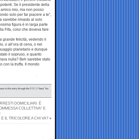
epotenti. Se il presidente della
e amico mio, ma non posso
ondo solo per far piacere a te”,
ta sarebbe rimasto al solo
ssima figura è in larga parte
lla Fifa, colui che doveva fare
la grande felicità, vedendo il
o, o all’ora di cena, o nel
linguaggio planetario e dunque
stato il sopruso, e quanto
trava nulla? Beh sarebbe stato
o con la truffa. Il mondo
nses to this entry through the
RSS 2.0
feed. You
RRESTI DOMICILIARI. È
COMMESSA COLLETTIVA” E
O
 E IL TRICOLORE A CHI VA?
»