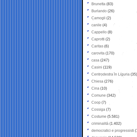
Brunetta
(83)
Burlando
(26)
Camogli
(2)
canile
(4)
Cappello
(8)
Caprotti
(2)
Caritas
(6)
carovita
(170)
casa
(247)
Casini
(119)
Centrodestra in Liguria
(35
Chiesa
(276)
Cina
(10)
Comune
(342)
Coop
(7)
Cossiga
(7)
Costume
(5.581)
criminalità
(1.402)
democratici e progressisti
(