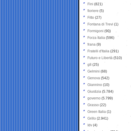
Fini
(821)
fioriere
(5)
Fitto
(27)
Fontana di Trevi
(1)
Formigoni
(90)
Forza Italia
(596)
frana
(9)
Fratelli d'Italia
(291)
Futuro e Libertà
(510)
g8
(25)
Gelmini
(68)
Genova
(542)
Giannino
(10)
Giustizia
(5.784)
governo
(5.799)
Grasso
(22)
Green Italia
(1)
Grillo
(2.941)
Idv
(4)