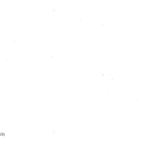
)
19)