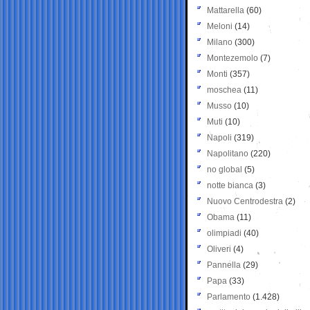
Mattarella
(60)
Meloni
(14)
Milano
(300)
Montezemolo
(7)
Monti
(357)
moschea
(11)
Musso
(10)
Muti
(10)
Napoli
(319)
Napolitano
(220)
no global
(5)
notte bianca
(3)
Nuovo Centrodestra
(2)
Obama
(11)
olimpiadi
(40)
Oliveri
(4)
Pannella
(29)
Papa
(33)
Parlamento
(1.428)