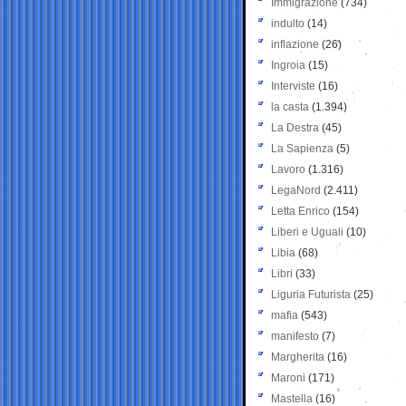
Immigrazione
(734)
indulto
(14)
inflazione
(26)
Ingroia
(15)
Interviste
(16)
la casta
(1.394)
La Destra
(45)
La Sapienza
(5)
Lavoro
(1.316)
LegaNord
(2.411)
Letta Enrico
(154)
Liberi e Uguali
(10)
Libia
(68)
Libri
(33)
Liguria Futurista
(25)
mafia
(543)
manifesto
(7)
Margherita
(16)
Maroni
(171)
Mastella
(16)