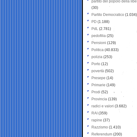
partito del popolo della libe
(30)
Partito Democratico
(1.034)
PD
(1.188)
PdL
(2.781)
pedofilia
(25)
Pensioni
(129)
Politica
(40.833)
polizia
(253)
Porto
(12)
povertà
(502)
Presepe
(14)
Primarie
(149)
Prodi
(52)
Provincia
(139)
radici e valori
(3.682)
RAI
(359)
rapine
(37)
Razzismo
(1.410)
Referendum
(200)