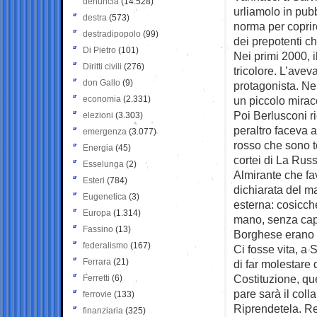
denuncia
(14.528)
urliamolo in pubb
destra
(573)
norma per coprire
destradipopolo
(99)
dei prepotenti ch
Di Pietro
(101)
Nei primi 2000, 
Diritti civili
(276)
tricolore. L’aveva
don Gallo
(9)
protagonista. Ne
economia
(2.331)
un piccolo mirac
Poi Berlusconi ri
elezioni
(3.303)
peraltro faceva a
emergenza
(3.077)
rosso che sono to
Energia
(45)
cortei di La Russ
Esselunga
(2)
Almirante che fav
Esteri
(784)
dichiarata del m
Eugenetica
(3)
esterna: cosicch
Europa
(1.314)
mano, senza capi
Fassino
(13)
Borghese erano s
federalismo
(167)
Ci fosse vita, a
Ferrara
(21)
di far molestare 
Costituzione, qu
Ferretti
(6)
pare sarà il coll
ferrovie
(133)
Riprendetela. Res
finanziaria
(325)