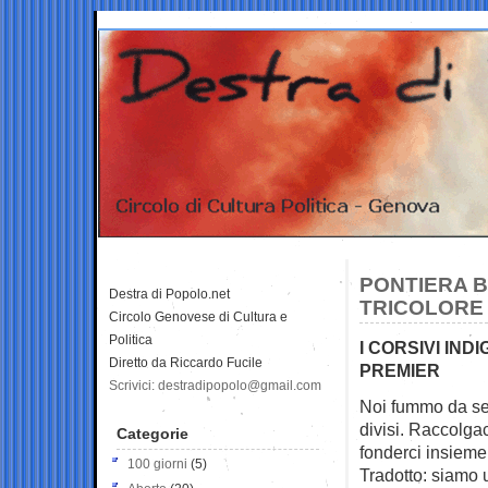
PONTIERA BU
Destra di Popolo.net
TRICOLORE 
Circolo Genovese di Cultura e
Politica
I CORSIVI IND
Diretto da Riccardo Fucile
PREMIER
Scrivici: destradipopolo@gmail.com
Noi fummo da sec
divisi.
Raccolgac
Categorie
fonderci insieme
100 giorni
(5)
Tradotto: siamo 