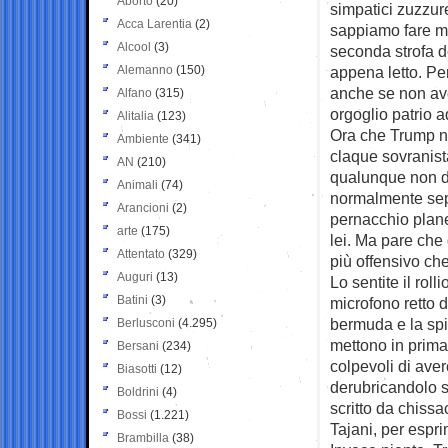
Aborto
(20)
simpatici zuzzur
Acca Larentia
(2)
sappiamo fare me
Alcool
(3)
seconda strofa d
Alemanno
(150)
appena letto. Pe
anche se non av
Alfano
(315)
orgoglio patrio a
Alitalia
(123)
Ora che Trump ne
Ambiente
(341)
claque sovranist
AN
(210)
qualunque non di
Animali
(74)
normalmente sepa
Arancioni
(2)
pernacchio plane
arte
(175)
lei. Ma pare che 
Attentato
(329)
più offensivo che
Auguri
(13)
Lo sentite il rol
Batini
(3)
microfono retto 
bermuda e la spia
Berlusconi
(4.295)
mettono in prima 
Bersani
(234)
colpevoli di aver
Biasotti
(12)
derubricandolo su
Boldrini
(4)
scritto da chiss
Bossi
(1.221)
Tajani, per espri
Brambilla
(38)