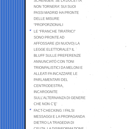
SCHENGEN. SE LA DUCETTA
NON TORNERA’ SUI SUOI
PASSI MADRID HA PRONTE
DELLE MISURE
“PROPORZIONALI
LE “FRANCHE TIRATRICI”
SONO PRONTE AD
AFFOSSARE (DI NUOVO) LA
LEGGE ELETTORALE? IL
BLUFF SULLE PREFERENZE
ANNUNCIATO CON TONI
TRIONFALISTICI DA MELONI E
ALLEATI FA INCAZZARE LE
PARLAMENTARI DEL
CENTRODESTRA,
INCAROGNITE
SULL’ALTERNANZA DI GENERE
CHE NON C’E’
FACT-CHECKING: I FALSI
MESSAGGI E LA PROPAGANDA
DIETRO LA TRAGEDIA DI
CEUTA: LA DISINFORMAZIONE