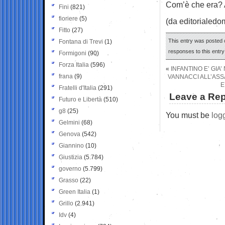
Com’è che era? Ah
Fini
(821)
fioriere
(5)
(da editorialedom
Fitto
(27)
This entry was posted o
Fontana di Trevi
(1)
responses to this entr
Formigoni
(90)
Forza Italia
(596)
«
INFANTINO E’ GIA’
frana
(9)
VANNACCI ALL’ASSA
E
Fratelli d'Italia
(291)
Leave a Rep
Futuro e Libertà
(510)
g8
(25)
You must be
log
Gelmini
(68)
Genova
(542)
Giannino
(10)
Giustizia
(5.784)
governo
(5.799)
Grasso
(22)
Green Italia
(1)
Grillo
(2.941)
Idv
(4)