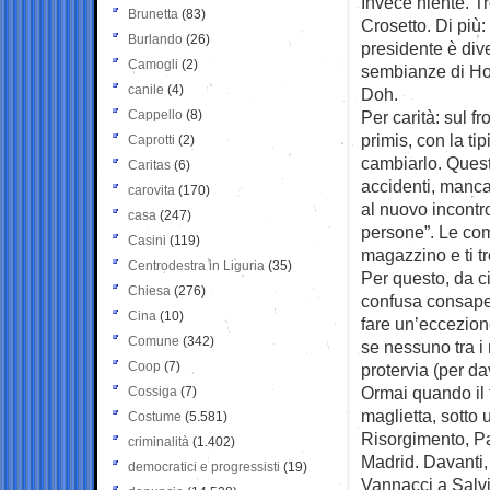
Invece niente. Tr
Brunetta
(83)
Crosetto. Di più: 
Burlando
(26)
presidente è div
Camogli
(2)
sembianze di Hom
canile
(4)
Doh.
Cappello
(8)
Per carità: sul f
primis, con la ti
Caprotti
(2)
cambiarlo. Ques
Caritas
(6)
accidenti, manca
carovita
(170)
al nuovo incontr
casa
(247)
persone”. Le co
Casini
(119)
magazzino e ti tr
Centrodestra in Liguria
(35)
Per questo, da c
Chiesa
(276)
confusa consapev
Cina
(10)
fare un’eccezione
Comune
(342)
se nessuno tra i n
Coop
(7)
protervia (per d
Ormai quando il 
Cossiga
(7)
maglietta, sotto
Costume
(5.581)
Risorgimento, Pa
criminalità
(1.402)
Madrid. Davanti, 
democratici e progressisti
(19)
Vannacci a Salvi