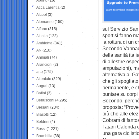
Aborto
(20)
Acca Larentia
(2)
Alcool
(3)
Alemanno
(150)
sul Servizio San
Alfano
(315)
sport si fanno ma
Alitalia
(123)
la rottura di un 
Ambiente
(341)
Secondo Vannacci
AN
(210)
della sanità ital
Animali
(74)
di allestire ospe
Arancioni
(2)
amputazioni), ma
arte
(175)
alternativa al G
Attentato
(329)
che gli spogliat
Auguri
(13)
permanente, e ch
Batini
(3)
puntare su corpi 
Secondo, perché 
Berlusconi
(4.295)
proposta: “Prove 
Bersani
(234)
più che alle elez
Biasotti
(12)
Cobram di fanto
Boldrini
(4)
Tajani Calenda e
Bossi
(1.221)
una gara ciclisti
Brambilla
(38)