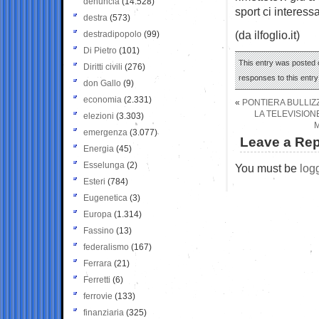
denuncia
(14.528)
sport ci interess
destra
(573)
(da ilfoglio.it)
destradipopolo
(99)
Di Pietro
(101)
This entry was posted o
Diritti civili
(276)
responses to this entr
don Gallo
(9)
economia
(2.331)
«
PONTIERA BULLIZZA
LA TELEVISION
elezioni
(3.303)
M
emergenza
(3.077)
Leave a Rep
Energia
(45)
Esselunga
(2)
You must be
log
Esteri
(784)
Eugenetica
(3)
Europa
(1.314)
Fassino
(13)
federalismo
(167)
Ferrara
(21)
Ferretti
(6)
ferrovie
(133)
finanziaria
(325)