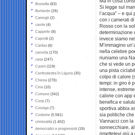
Ma in cosa consis
Brunetta
(83)
Si legge sul man
Burlando
(26)
l’acqua” – e qui 
Camogli
(2)
con i camerati d
canile
(4)
Rosso con la sol
Cappello
(8)
determinazione ol
invece siamo nel 
Caprotti
(2)
M’immagino un’arit
Caritas
(6)
nella celebre po
carovita
(170)
riuniamo una Naz
casa
(247)
che si vede un po
Casini
(119)
una pista ciclabi
Centrodestra in Liguria
(35)
colpo di calore (
Chiesa
(276)
tempi: in giro è 
Cina
(10)
intense, estrem
Comune
(342)
calorie con app e
Coop
(7)
benefica e saluta
sportiva abbia a
Cossiga
(7)
sia politiche ch
Costume
(5.581)
Vannacci con la 
criminalità
(1.402)
sonnecchiare, alz
democratici e progressisti
(19)
rimettetevi giù a