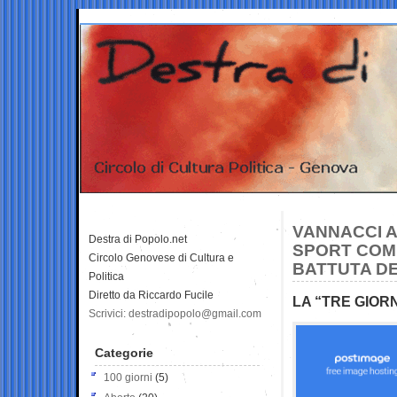
VANNACCI A
Destra di Popolo.net
SPORT COME
Circolo Genovese di Cultura e
BATTUTA D
Politica
Diretto da Riccardo Fucile
LA “TRE GIOR
Scrivici: destradipopolo@gmail.com
Categorie
100 giorni
(5)