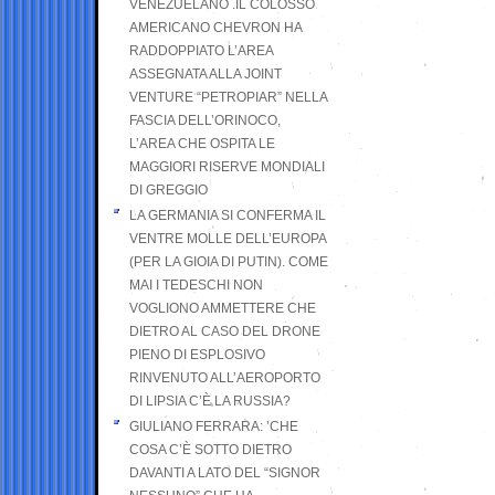
VENEZUELANO .IL COLOSSO
AMERICANO CHEVRON HA
RADDOPPIATO L’AREA
ASSEGNATA ALLA JOINT
VENTURE “PETROPIAR” NELLA
FASCIA DELL’ORINOCO,
L’AREA CHE OSPITA LE
MAGGIORI RISERVE MONDIALI
DI GREGGIO
LA GERMANIA SI CONFERMA IL
VENTRE MOLLE DELL’EUROPA
(PER LA GIOIA DI PUTIN). COME
MAI I TEDESCHI NON
VOGLIONO AMMETTERE CHE
DIETRO AL CASO DEL DRONE
PIENO DI ESPLOSIVO
RINVENUTO ALL’AEROPORTO
DI LIPSIA C’È LA RUSSIA?
GIULIANO FERRARA: ’CHE
COSA C’È SOTTO DIETRO
DAVANTI A LATO DEL “SIGNOR