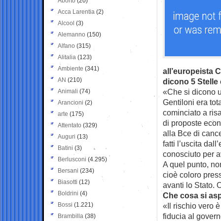
Aborto
(20)
Acca Larentia
(2)
Alcool
(3)
Alemanno
(150)
Alfano
(315)
Alitalia
(123)
Ambiente
(341)
all’europeista C
AN
(210)
dicono 5 Stell
«Che si dicono u
Animali
(74)
Gentiloni era tot
Arancioni
(2)
cominciato a ris
arte
(175)
di proposte econ
Attentato
(329)
alla Bce di cance
Auguri
(13)
fatti l’uscita da
Batini
(3)
conosciuto per a
Berlusconi
(4.295)
A quel punto, non
Bersani
(234)
cioè coloro press
Biasotti
(12)
avanti lo Stato. 
Boldrini
(4)
Che cosa si as
Bossi
(1.221)
«Il rischio vero
fiducia al gover
Brambilla
(38)