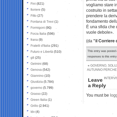
Fini
(821)
vogliamo stare i
fioriere
(5)
costruito in sett
prendere la deri
Fitto
(27)
fondamento della 
Fontana di Trevi
(1)
È una sfida che d
Formigoni
(90)
vuole debole».
Forza Italia
(596)
frana
(9)
(da
“il Corriere
Fratelli d'Italia
(291)
This entry was posted 
Futuro e Libertà
(510)
responses to this entr
g8
(25)
Gelmini
(68)
«
GOVERNO, SOLUZ
Genova
(542)
AUTUNNO PERCHE’ 
Giannino
(10)
INTERVI
Leave
Giustizia
(5.784)
a Reply
governo
(5.799)
Grasso
(22)
You must be
log
Green Italia
(1)
Grillo
(2.941)
Idv
(4)