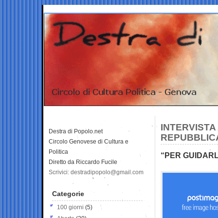
INTERVISTA
Destra di Popolo.net
REPUBBLICA
Circolo Genovese di Cultura e
Politica
“PER GUIDARLO
Diretto da Riccardo Fucile
Scrivici: destradipopolo@gmail.com
Categorie
100 giorni
(5)