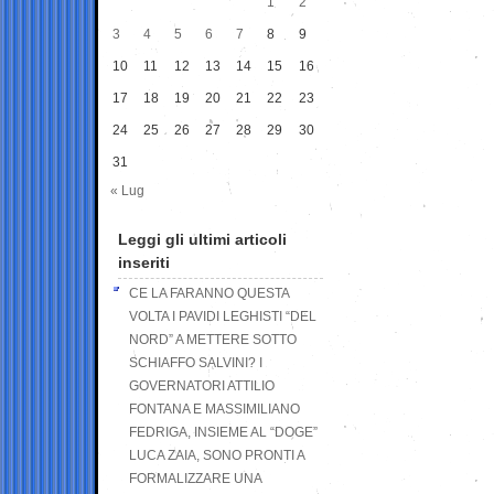
1
2
3
4
5
6
7
8
9
10
11
12
13
14
15
16
17
18
19
20
21
22
23
24
25
26
27
28
29
30
31
« Lug
Leggi gli ultimi articoli
inseriti
CE LA FARANNO QUESTA
VOLTA I PAVIDI LEGHISTI “DEL
NORD” A METTERE SOTTO
SCHIAFFO SALVINI? I
GOVERNATORI ATTILIO
FONTANA E MASSIMILIANO
FEDRIGA, INSIEME AL “DOGE”
LUCA ZAIA, SONO PRONTI A
FORMALIZZARE UNA