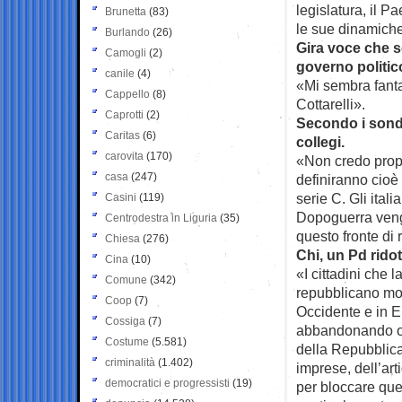
legislatura, il P
Brunetta
(83)
le sue dinamiche
Burlando
(26)
Gira voce che se
Camogli
(2)
governo politic
canile
(4)
«Mi sembra fanta
Cappello
(8)
Cottarelli».
Caprotti
(2)
Secondo i sonda
Caritas
(6)
collegi.
carovita
(170)
«Non credo propr
casa
(247)
definiranno cioè s
serie C. Gli ital
Casini
(119)
Dopoguerra veng
Centrodestra in Liguria
(35)
questo fronte di 
Chiesa
(276)
Chi, un Pd ridot
Cina
(10)
«I cittadini che
Comune
(342)
repubblicano molt
Coop
(7)
Occidente e in Eu
Cossiga
(7)
abbandonando og
Costume
(5.581)
della Repubblica.
criminalità
(1.402)
imprese, dell’ar
democratici e progressisti
(19)
per bloccare que