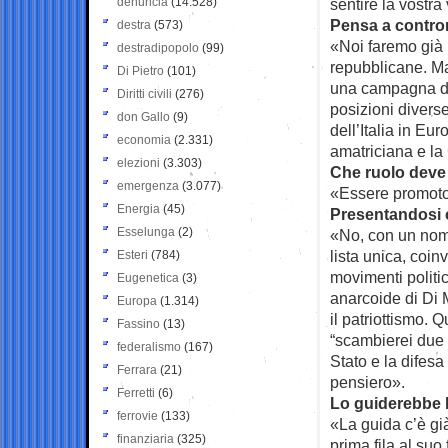
denuncia
(14.528)
sentire la vostra
Pensa a controm
destra
(573)
«Noi faremo già 
destradipopolo
(99)
repubblicane. Ma 
Di Pietro
(101)
una campagna di m
Diritti civili
(276)
posizioni diverse
don Gallo
(9)
dell’Italia in Eur
economia
(2.331)
amatriciana e la
elezioni
(3.303)
Che ruolo deve 
emergenza
(3.077)
«Essere promotor
Energia
(45)
Presentandosi c
Esselunga
(2)
«No, con un nome
lista unica, coin
Esteri
(784)
movimenti politi
Eugenetica
(3)
anarcoide di Di 
Europa
(1.314)
il patriottismo.
Fassino
(13)
“scambierei due 
federalismo
(167)
Stato e la difesa
Ferrara
(21)
pensiero».
Ferretti
(6)
Lo guiderebbe l
ferrovie
(133)
«La guida c’è già
finanziaria
(325)
prima fila al suo