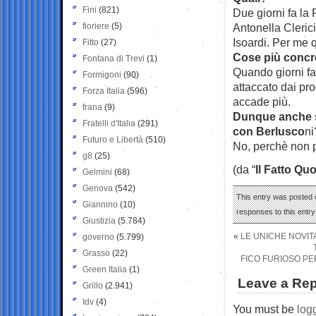
Fini
(821)
Due giorni fa la
fioriere
(5)
Antonella Clerici
Isoardi. Per me 
Fitto
(27)
Cose più concr
Fontana di Trevi
(1)
Quando giorni fa
Formigoni
(90)
attaccato dai pro
Forza Italia
(596)
accade più.
frana
(9)
Dunque anche se
Fratelli d'Italia
(291)
con Berlusco
ni
Futuro e Libertà
(510)
No, perchè non p
g8
(25)
(da “
Il Fatto Qu
Gelmini
(68)
Genova
(542)
This entry was posted o
Giannino
(10)
responses to this entr
Giustizia
(5.784)
«
LE UNICHE NOVITA
governo
(5.799)
Grasso
(22)
FICO FURIOSO PE
Green Italia
(1)
Leave a Rep
Grillo
(2.941)
Idv
(4)
You must be
log