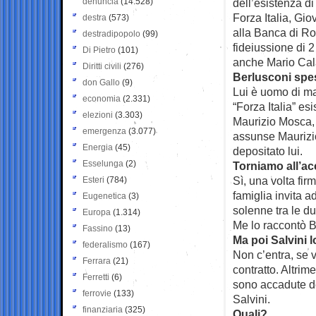
denuncia
(14.528)
dell’esistenza d
Forza Italia, Gio
destra
(573)
alla Banca di Ro
destradipopolo
(99)
fideiussione di 2
Di Pietro
(101)
anche Mario Cala
Diritti civili
(276)
Berlusconi spes
don Gallo
(9)
Lui è uomo di m
economia
(2.331)
“Forza Italia” es
elezioni
(3.303)
Maurizio Mosca, 
emergenza
(3.077)
assunse Maurizio
Energia
(45)
depositato lui.
Esselunga
(2)
Torniamo all’ac
Sì, una volta fir
Esteri
(784)
famiglia invita 
Eugenetica
(3)
solenne tra le du
Europa
(1.314)
Me lo raccontò B
Fassino
(13)
Ma poi Salvini 
federalismo
(167)
Non c’entra, se 
Ferrara
(21)
contratto. Altrim
Ferretti
(6)
sono accadute de
ferrovie
(133)
Salvini.
finanziaria
(325)
Quali?