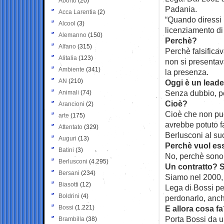
Aborto
(20)
Padania.
Acca Larentia
(2)
“Quando diressi i
Alcool
(3)
licenziamento di
Alemanno
(150)
Perchè?
Alfano
(315)
Perchè falsificav
Alitalia
(123)
non si presentav
Ambiente
(341)
la presenza.
AN
(210)
Oggi è un leader
Senza dubbio, pe
Animali
(74)
Cioè?
Arancioni
(2)
Cioè che non può
arte
(175)
avrebbe potuto f
Attentato
(329)
Berlusconi al su
Auguri
(13)
Perchè vuol esse
Batini
(3)
No, perchè sono 
Berlusconi
(4.295)
Un contratto? S
Bersani
(234)
Siamo nel 2000, 
Biasotti
(12)
Lega di Bossi pe
Boldrini
(4)
perdonarlo, anche
Bossi
(1.221)
E allora cosa f
Porta Bossi da u
Brambilla
(38)