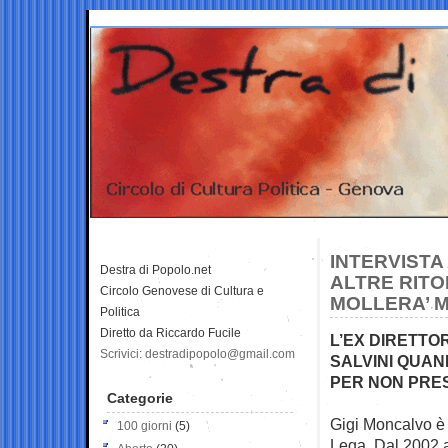
INTERVISTA
Destra di Popolo.net
ALTRE RITO
Circolo Genovese di Cultura e
MOLLERA’ M
Politica
Diretto da Riccardo Fucile
L’EX DIRETTOR
Scrivici: destradipopolo@gmail.com
SALVINI QUAN
PER NON PRE
Categorie
Gigi Moncalvo è 
100 giorni
(5)
Lega. Dal 2002 