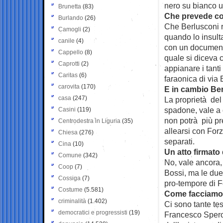
nero su bianco u
Brunetta
(83)
Che prevede c
Burlando
(26)
Che Berlusconi ri
Camogli
(2)
quando lo insult
canile
(4)
con un documento
Cappello
(8)
quale si diceva 
Caprotti
(2)
appianare i tanti
Caritas
(6)
faraonica di via 
carovita
(170)
E in cambio Be
casa
(247)
La proprietà del
spadone, vale a 
Casini
(119)
non potrà più pr
Centrodestra in Liguria
(35)
allearsi con Forz
Chiesa
(276)
separati.
Cina
(10)
Un atto firmato
Comune
(342)
No, vale ancora, 
Coop
(7)
Bossi, ma le due
Cossiga
(7)
pro-tempore di Fo
Costume
(5.581)
Come facciamo 
criminalità
(1.402)
Ci sono tante tes
democratici e progressisti
(19)
Francesco Spero