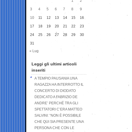
1
2
3
4
5
6
7
8
9
10
11
12
13
14
15
16
17
18
19
20
21
22
23
24
25
26
27
28
29
30
31
« Lug
Leggi gli ultimi articoli
inseriti
A TEMPIO PAUSANIA UNA
RAGAZZA HA INTERROTTO IL
CONCERTO DI DIODATO
DEDICATO A FABRIZIO DE
ANDRE’ PERCHÉ TRA GLI
SPETTATORI C’ERA MATTEO
SALVINI: “NON È POSSIBILE
CHE QUI SIA PRESENTE UNA
PERSONA CHE CON LE