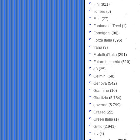
Fini
(821)
fioriere
(5)
Fitto
(27)
Fontana di Trevi
(1)
Formigoni
(90)
Forza Italia
(596)
frana
(9)
Fratelli d'Italia
(291)
Futuro e Libertà
(510)
g8
(25)
Gelmini
(68)
Genova
(542)
Giannino
(10)
Giustizia
(5.784)
governo
(5.799)
Grasso
(22)
Green Italia
(1)
Grillo
(2.941)
Idv
(4)