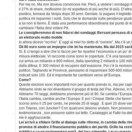
Per me no. Ma non doveva convincere me. Però, a vedere i sondaggi no
il 27% di share, moltissimo (io mi aspettavo di più anche di più). D’altra p
plastico, tornava da Vespa dopo 30 anni. Geniale. Io pagavo il biglietto
politica mi risparmio i soldi. Solo che le domande sulle pendenze giudiz
a lui non si fanno. È stata una performance straordinaria dal punto di vi
cambiare l’Italia devi votare Pd.
Le consiglieremmo di non fidarsi dei sondaggi. Bersani pensava di a
un elettorato molto mobile
Io allora dicevo “occhio”. E oggi ai miei ho detto di “correre”. Ma c’è un
Gli 80 euro sono un impegno che lei ha mantenuto. Ma dal 2015 sa
Sì. E ci tengo a dire che lo faccio per far ripartire l’economia e un po’ 
misura elettorale. Vi racconto come sono le coperture. C’è una tassaz
cui arriva un miliardo e 800 milioni, dalla spending 2 miliardi e 100 mi
dalla difesa. E 300 milioni di recupero dall’evasione. Poi c’è la revisione
politico. Tagliando le Province, pensiamo di risparmiare 500-600 mili
indicati solo 100. Ed è importante far cambiare verso all’Europa.
Come?
Queste elezioni sono importanti non per quanto prendo io, ma per capi
Abbiamo vinto se noi diventiamo il gruppo di testa del Pse. Adesso, in t
Abbiamo 70 seggi, dobbiamo prenderne più di 90. Se cambia l’Europa c
l’Italia cambia, cambia anche l’Europa. E poi i Cinque Stelle che fan
scorso anno il 25 per cento, ne prende 20 di seggi . E quei 20 dove v
con Tsipras, con Juncker? Con qualcuno devono andare. Non possono f
testimonianza , non possono salire sul tetto. Casaleggio al Fatto ha dett
me è agghiacciante.
Lei arrivò a sfidare Grillo al dialogo sulle riforme, in cambio della rin
promise di abolire il finanziamento pubblico dei partiti. Grillo ha restit
pubblici e i suoi parlamentari metà del loro stipendio. Lei su questo 