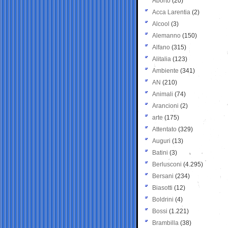
Aborto
(20)
Acca Larentia
(2)
Alcool
(3)
Alemanno
(150)
Alfano
(315)
Alitalia
(123)
Ambiente
(341)
AN
(210)
Animali
(74)
Arancioni
(2)
arte
(175)
Attentato
(329)
Auguri
(13)
Batini
(3)
Berlusconi
(4.295)
Bersani
(234)
Biasotti
(12)
Boldrini
(4)
Bossi
(1.221)
Brambilla
(38)