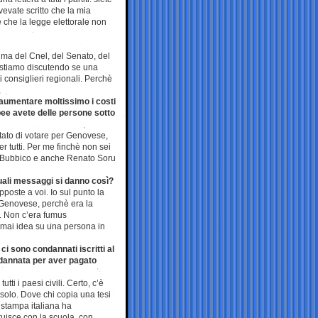
vevate scritto che la mia
e che la legge elettorale non
 ma del Cnel, del Senato, del
: stiamo discutendo se una
 consiglieri regionali. Perchè
i aumentare moltissimo i costi
opee avete delle persone sotto
tato di votare per Genovese,
r tutti. Per me finchè non sei
e Bubbico e anche Renato Soru
uali messaggi si danno così?
poste a voi. Io sul punto la
di Genovese, perchè era la
ti. Non c’era fumus
ò mai idea su una persona in
i sono condannati iscritti al
ndannata per aver pagato
ti i paesi civili. Certo, c’è
 solo. Dove chi copia una tesi
 stampa italiana ha
ruisce con la scuola, con