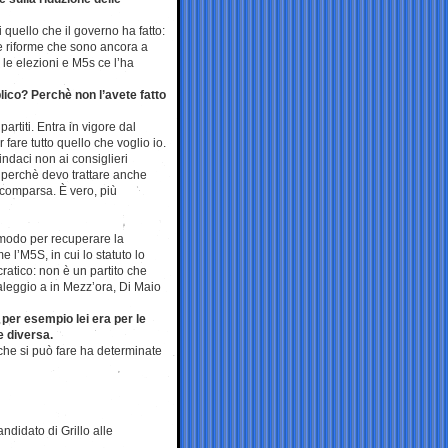
i quello che il governo ha fatto:
 le riforme che sono ancora a
le elezioni e M5s ce l’ha
ico? Perchè non l’avete fatto
rtiti. Entra in vigore dal
are tutto quello che voglio io.
sindaci non ai consiglieri
o perchè devo trattare anche
scomparsa. È vero, più
 modo per recuperare la
 l’M5S, in cui lo statuto lo
ratico: non è un partito che
saleggio a in Mezz’ora, Di Maio
 per esempio lei era per le
e diversa.
che si può fare ha determinate
ndidato di Grillo alle