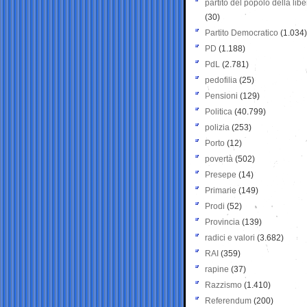
partito del popolo della libe
(30)
Partito Democratico
(1.034)
PD
(1.188)
PdL
(2.781)
pedofilia
(25)
Pensioni
(129)
Politica
(40.799)
polizia
(253)
Porto
(12)
povertà
(502)
Presepe
(14)
Primarie
(149)
Prodi
(52)
Provincia
(139)
radici e valori
(3.682)
RAI
(359)
rapine
(37)
Razzismo
(1.410)
Referendum
(200)