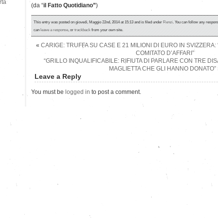
rtà
(da “
il Fatto Quotidiano”
)
This entry was posted on giovedì, Maggio 22nd, 2014 at 15:13 and is filed under
Renzi
. You can follow any respons
can
leave a response
, or
trackback
from your own site.
«
CARIGE: TRUFFA SU CASE E 21 MILIONI DI EURO IN SVIZZERA:
COMITATO D’AFFARI”
“GRILLO INQUALIFICABILE: RIFIUTA DI PARLARE CON TRE DISA
MAGLIETTA CHE GLI HANNO DONATO”
Leave a Reply
You must be
logged in
to post a comment.