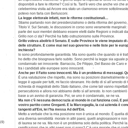
disponibili a fare le riforme? Così si fa. Tant’è vero che anche voi che a
celeberrima visita ad Arcore era stato un clamoroso errore sottolineast
potevo non farla con Berlusconi.
La legge elettorale infatti, non le riforme costituzionali…
Stiamo parlando non del presidenzialismo o della riforma del governo,
Titolo V. Sul Senato, le discussioni in corso sono veramente marginali
parte dei suoi membri debbano essere eletti dalle Regioni o indicati dai
Grillo non ci sta? Perchè ha fatto ostruzionismo sulle Province.
Grillo voleva abolirlo il Senato. E sulle Province le viene imputato d
delle strutture. E come mai nel suo governo e nelle liste per le eur
inchiesta?
Io sono profondamente garantista. Ma sono quello che quando si è trat
ho detto che bisognava farlo subito. Sono perchè la legge sia uguale pe
condannato sei innocente. Barracciu, De Filippo, Del Basso de Caro 
tra i candidati alle europee sono innocenti.
)
Anche per il Fatto sono innocenti. Ma è un problema di messaggi. Q
È una valutazione che rispetto, ma sono su posizioni diametralmente op
legge è uguale per tutti, mi faccio sbranare. Ho detto di sì all’arresto 
richiesta di magistrati dello Stato italiano, che come tali vanno rispetta
persecutionis e allora noi abbiamo detto sì all’arresto. Io non cambier
base a un avviso di garanzia. Poi, se uno è condannato, se ne va.
Ma non c’è nessuna democrazia al mondo in cui funziona così. E poi c
vostro partito come Greganti. E la Marcegaglia, la cui azienda è co
tangenti all’Eni, lei l’ha messa Ad dell’Eni.
Metto a verbale che la mia posizione non è unica al mondo. È quella di tut
una diversa sensibilità morale in altri paesi, quelli anglosassoni e non
19)
di laurea se ne va. Ma non è un problema solo della politica. Perchè la
ramificazioni che in altri paesi non ci sono? C’è una morale che si cost