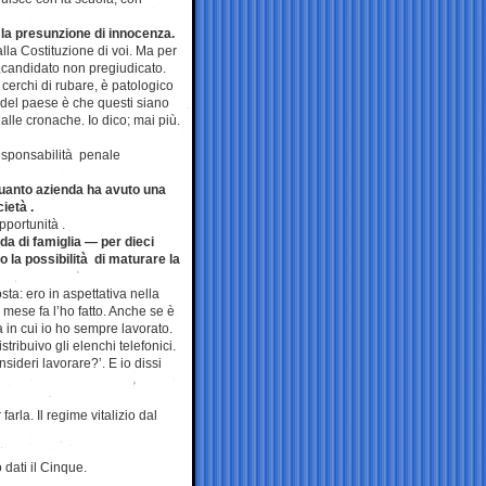
 la presunzione di innocenza.
alla Costituzione di voi. Ma per
co candidato non pregiudicato.
 cerchi di rubare, è patologico
a del paese è che questi siano
alle cronache. Io dico: mai più.
esponsabilità penale
quanto azienda ha avuto una
ietà .
portunità .
a di famiglia — per dieci
 la possibilità di maturare la
ta: ero in aspettativa nella
 mese fa l’ho fatto. Anche se è
a in cui io ho sempre lavorato.
tribuivo gli elenchi telefonici.
sideri lavorare?’. E io dissi
rla. Il regime vitalizio dal
 dati il Cinque.