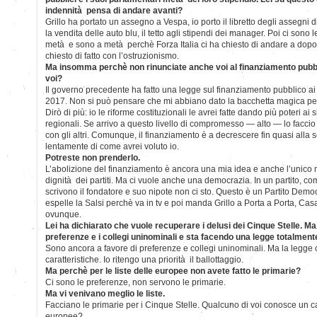
indennità pensa di andare avanti?
Grillo ha portato un assegno a Vespa, io porto il libretto degli assegni d
la vendita delle auto blu, il tetto agli stipendi dei manager. Poi ci sono
metà e sono a metà perchè Forza Italia ci ha chiesto di andare a dopo 
chiesto di fatto con l’ostruzionismo.
Ma insomma perchè non rinunciate anche voi al finanziamento pubbl
voi?
Il governo precedente ha fatto una legge sul finanziamento pubblico ai pa
2017. Non si può pensare che mi abbiano dato la bacchetta magica per f
Dirò di più: io le riforme costituzionali le avrei fatte dando più poteri ai 
regionali. Se arrivo a questo livello di compromesso — alto — lo facci
con gli altri. Comunque, il finanziamento è a decrescere fin quasi alla 
lentamente di come avrei voluto io.
Potreste non prenderlo.
L’abolizione del finanziamento è ancora una mia idea e anche l’unico
dignità dei partiti. Ma ci vuole anche una democrazia. In un partito, come
scrivono il fondatore e suo nipote non ci sto. Questo è un Partito Democ
espelle la Salsi perchè va in tv e poi manda Grillo a Porta a Porta, Ca
ovunque.
Lei ha dichiarato che vuole recuperare i delusi dei Cinque Stelle. Ma
preferenze e i collegi uninominali e sta facendo una legge totalment
Sono ancora a favore di preferenze e collegi uninominali. Ma la legge 
caratteristiche. Io ritengo una priorità il ballottaggio.
Ma perchè per le liste delle europee non avete fatto le primarie?
Ci sono le preferenze, non servono le primarie.
Ma vi venivano meglio le liste.
Facciano le primarie per i Cinque Stelle. Qualcuno di voi conosce un ca
europee?