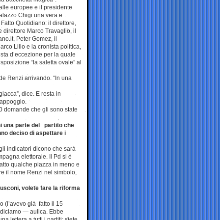
lle europee e il presidente
Palazzo Chigi una vera e
atto Quotidiano: il direttore,
e direttore Marco Travaglio, il
iano.it, Peter Gomez, il
rco Lillo e la cronista politica,
sta d’eccezione per la quale
sposizione “la saletta ovale” al
de Renzi arrivando. “In una
 giacca”, dice. E resta in
’appoggio.
00 domande che gli sono state
 una parte del partito che
nno deciso di aspettare i
i gli indicatori dicono che sarà
mpagna elettorale. Il Pd si è
 fatto qualche piazza in meno e
re il nome Renzi nel simbolo,
lusconi, volete fare la riforma
 (l’avevo già fatto il 15
— diciamo — aulica. Ebbe
 lettera a tutti i partiti: siete