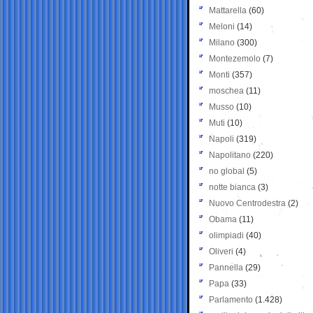
Mattarella
(60)
Meloni
(14)
Milano
(300)
Montezemolo
(7)
Monti
(357)
moschea
(11)
Musso
(10)
Muti
(10)
Napoli
(319)
Napolitano
(220)
no global
(5)
notte bianca
(3)
Nuovo Centrodestra
(2)
Obama
(11)
olimpiadi
(40)
Oliveri
(4)
Pannella
(29)
Papa
(33)
Parlamento
(1.428)