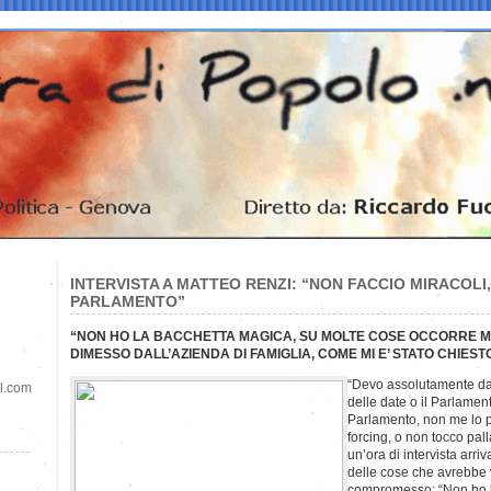
INTERVISTA A MATTEO RENZI: “NON FACCIO MIRACOLI, 
PARLAMENTO”
“NON HO LA BACCHETTA MAGICA, SU MOLTE COSE OCCORRE M
DIMESSO DALL’AZIENDA DI FAMIGLIA, COME MI E’ STATO CHIEST
“Devo assolutamente dar
il.com
delle date o il Parlamen
Parlamento, non me lo po
forcing, o non tocco pal
un’ora di intervista arri
delle cose che avrebbe v
compromesso: “Non ho l