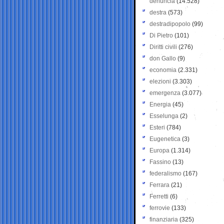
denuncia
(14.528)
destra
(573)
destradipopolo
(99)
Di Pietro
(101)
Diritti civili
(276)
don Gallo
(9)
economia
(2.331)
elezioni
(3.303)
emergenza
(3.077)
Energia
(45)
Esselunga
(2)
Esteri
(784)
Eugenetica
(3)
Europa
(1.314)
Fassino
(13)
federalismo
(167)
Ferrara
(21)
Ferretti
(6)
ferrovie
(133)
finanziaria
(325)