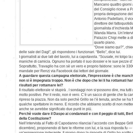
Mancano quattro giorni a
del Consiglio riceve a 
propria delegazione del F
Antonio Padellaro, il vic
direttore del fattoquotid
giornalista d’inchiesta Ma
Wanda Marra. Un’intervi
Palazzo Chigi mette a di
quarto piano.
“Dove siamo qui?”, chie
delle sale del Dagl”, gli rispondono i funzionari. “Bello”, dice lui.
I giornalisti ai due lati del tavolo, lui a capotavola. “Scusate, mi tolgo la
maniche di camicia. Ognuno ha portato il suo dossier e le sue pezze d
Soprattutto, Travaglio ha con sè un vero e proprio faldone: sono le 33
mandate per Renzi via Facebook dai lettori del giornale.
A guardare questa campagna elettorale, l’impressione è che manchi
non si è impegnata troppo. Non è che dopo che lei li ha rottamati ha
risultati per rottamare lei?
Il risultato elettorale vi stupirà . I sondaggi non si possono dire, ma tutt
molto positivo. Per il resto, non è vero. C’è un sacco di gente che fa ca
ripreso la piazza. Non da solo perchè Grillo se l’è tenuta, anche se ha
qualche spettatore in meno. E ricordo che abbiamo scelto di non mette
anche se avrebbe significato due punti in più.
Perchè vuole dare il Daspo ai condannati e con il peggio di tutti, Ber
della Costituzione?
Nell’intervista al Fatto di Capodanno rilanciai l’accordo con Beppe Grillo
dicembre), proponendo di fare le riforme con lui, e la sua risposta fu 
un’espressione indecente. Il giorno dopo la risposta di Grillo ho scritto una