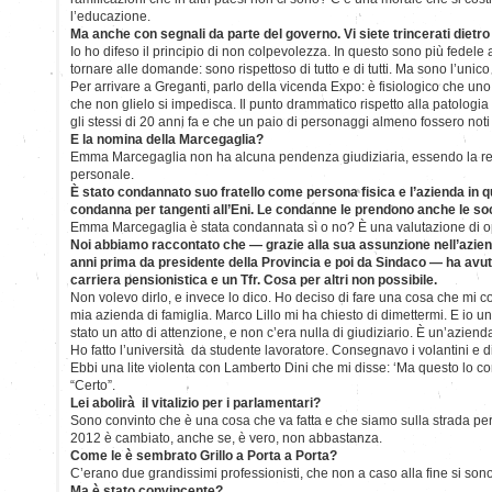
l’educazione.
Ma anche con segnali da parte del governo. Vi siete trincerati dietro
Io ho difeso il principio di non colpevolezza. In questo sono più fedele 
tornare alle domande: sono rispettoso di tutto e di tutti. Ma sono l’uni
Per arrivare a Greganti, parlo della vicenda Expo: è fisiologico che uno
che non glielo si impedisca. Il punto drammatico rispetto alla patologi
gli stessi di 20 anni fa e che un paio di personaggi almeno fossero noti 
E la nomina della Marcegaglia?
Emma Marcegaglia non ha alcuna pendenza giudiziaria, essendo la r
personale.
È stato condannato suo fratello come persona fisica e l’azienda in 
condanna per tangenti all’Eni. Le condanne le prendono anche le soc
Emma Marcegaglia è stata condannata sì o no? È una valutazione di op
Noi abbiamo raccontato che — grazie alla sua assunzione nell’aziend
anni prima da presidente della Provincia e poi da Sindaco — ha avuto
carriera pensionistica e un Tfr. Cosa per altri non possibile.
Non volevo dirlo, e invece lo dico. Ho deciso di fare una cosa che mi cos
mia azienda di famiglia. Marco Lillo mi ha chiesto di dimettermi. E io un
stato un atto di attenzione, e non c’era nulla di giudiziario. È un’aziend
Ho fatto l’università da studente lavoratore. Consegnavo i volantini e dis
Ebbi una lite violenta con Lamberto Dini che mi disse: ‘Ma questo lo con
“Certo”.
Lei abolirà il vitalizio per i parlamentari?
Sono convinto che è una cosa che va fatta e che siamo sulla strada per fa
2012 è cambiato, anche se, è vero, non abbastanza.
Come le è sembrato Grillo a Porta a Porta?
C’erano due grandissimi professionisti, che non a caso alla fine si sono
Ma è stato convincente?