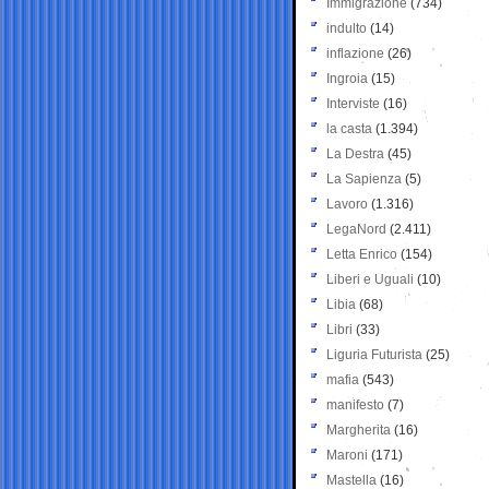
Immigrazione
(734)
indulto
(14)
inflazione
(26)
Ingroia
(15)
Interviste
(16)
la casta
(1.394)
La Destra
(45)
La Sapienza
(5)
Lavoro
(1.316)
LegaNord
(2.411)
Letta Enrico
(154)
Liberi e Uguali
(10)
Libia
(68)
Libri
(33)
Liguria Futurista
(25)
mafia
(543)
manifesto
(7)
Margherita
(16)
Maroni
(171)
Mastella
(16)