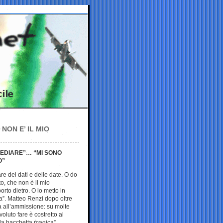
NON E’ IL MIO
EDIARE”… “MI SONO
O”
e dei dati e delle date. O do
to, che non è il mio
rto dietro. O lo metto in
la”. Matteo Renzi dopo oltre
va all’ammissione: su molte
oluto fare è costretto al
a bacchetta magica”.