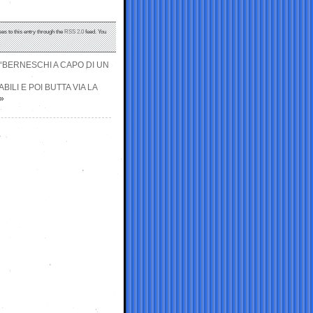
es to this entry through the
RSS 2.0
feed. You
 “BERNESCHI A CAPO DI UN
BILI E POI BUTTA VIA LA
»