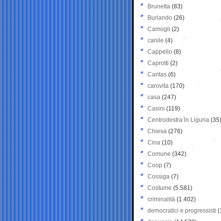
Brunetta
(83)
Burlando
(26)
Camogli
(2)
canile
(4)
Cappello
(8)
Caprotti
(2)
Caritas
(6)
carovita
(170)
casa
(247)
Casini
(119)
Centrodestra in Liguria
(35
Chiesa
(276)
Cina
(10)
Comune
(342)
Coop
(7)
Cossiga
(7)
Costume
(5.581)
criminalità
(1.402)
democratici e progressisti
(