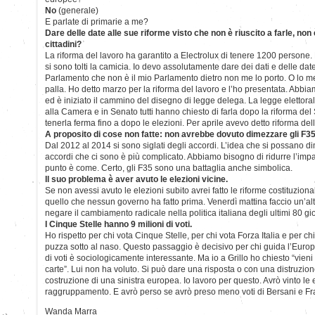
No
(generale)
E parlate di primarie a me?
Dare delle date alle sue riforme visto che non è riuscito a farle, non 
cittadini?
La riforma del lavoro ha garantito a Electrolux di tenere 1200 persone.
si sono tolti la camicia. Io devo assolutamente dare dei dati e delle date
Parlamento che non è il mio Parlamento dietro non me lo porto. O lo me
palla. Ho detto marzo per la riforma del lavoro e l’ho presentata. Abbia
ed è iniziato il cammino del disegno di legge delega. La legge elettoral
alla Camera e in Senato tutti hanno chiesto di farla dopo la riforma del 
tenerla ferma fino a dopo le elezioni. Per aprile avevo detto riforma del
A proposito di cose non fatte: non avrebbe dovuto dimezzare gli F3
Dal 2012 al 2014 si sono siglati degli accordi. L’idea che si possano d
accordi che ci sono è più complicato. Abbiamo bisogno di ridurre l’impatt
punto è come. Certo, gli F35 sono una battaglia anche simbolica.
Il suo problema è aver avuto le elezioni vicine.
Se non avessi avuto le elezioni subito avrei fatto le riforme costituzionali
quello che nessun governo ha fatto prima. Venerdì mattina faccio un’alt
negare il cambiamento radicale nella politica italiana degli ultimi 80 gi
I Cinque Stelle hanno 9 milioni di voti.
Ho rispetto per chi vota Cinque Stelle, per chi vota Forza Italia e per c
puzza sotto al naso. Questo passaggio è decisivo per chi guida l’Europa.
di voti è sociologicamente interessante. Ma io a Grillo ho chiesto “vieni 
carte”. Lui non ha voluto. Si può dare una risposta o con una distruzion
costruzione di una sinistra europea. Io lavoro per questo. Avrò vinto le e
raggruppamento. E avrò perso se avrò preso meno voti di Bersani e Fr
Wanda Marra