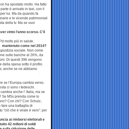
n ha spostato molto. Ha fatto
arte è arrivato in taxi, con il
 per lui. Ma da quando fa
iarie e le vicende patrimoniali
sta della tv. Ma se vuoi
ver vinto l’anno scorso. C’è
 Pd molto più in salute.
rà mantenuto come nel 2014?
di giustizia sociale. Non come
ione sulle banche al 26%, da
lioni. Di questi 396 vengono
 della spesa sotto il profilo
oni, anche se ne abbiamo
re se l’Europa cambia verso.
esta ci sono i tedeschi.
ambia anche l’ Italia, ma se
no? Se M5s prenda come lo
anno? Con chi? Con Schulz,
are una battaglia di
o “ciò che è virale è vero”: per
uncia ai rimborsi elettorali e
uito 42 milioni di soldi
e sulla riduzione delle