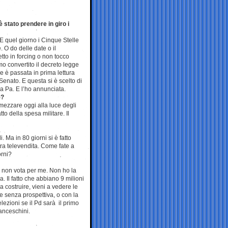
è stato prendere in giro i
 E quel giorno i Cinque Stelle
. O do delle date o il
tto in forcing o non tocco
mo convertito il decreto legge
e è passata in prima lettura
Senato. E questa si è scelto di
la Pa. E l’ho annunciata.
5?
imezzare oggi alla luce degli
o della spesa militare. Il
. Ma in 80 giorni si è fatto
ra televendita. Come fate a
orni?
hi non vota per me. Non ho la
 Il fatto che abbiano 9 milioni
a costruire, vieni a vedere le
e senza prospettiva, o con la
lezioni se il Pd sarà il primo
anceschini.