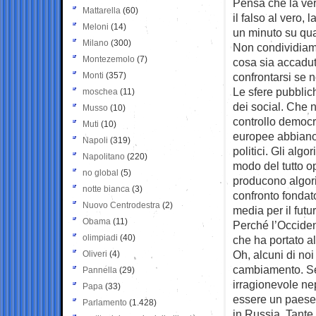
Pensa che la ver
Mattarella
(60)
il falso al vero,
Meloni
(14)
un minuto su qua
Milano
(300)
Non condividiam
Montezemolo
(7)
cosa sia accadut
Monti
(357)
confrontarsi se 
Le sfere pubblic
moschea
(11)
dei social. Che n
Musso
(10)
controllo democr
Muti
(10)
europee abbiano 
Napoli
(319)
politici. Gli algo
Napolitano
(220)
modo del tutto o
no global
(5)
producono algori
notte bianca
(3)
confronto fondato
Nuovo Centrodestra
(2)
media per il fut
Obama
(11)
Perché l’Occiden
olimpiadi
(40)
che ha portato a
Oh, alcuni di noi
Oliveri
(4)
cambiamento. Se 
Pannella
(29)
irragionevole ne
Papa
(33)
essere un paese 
Parlamento
(1.428)
in Russia. Tante