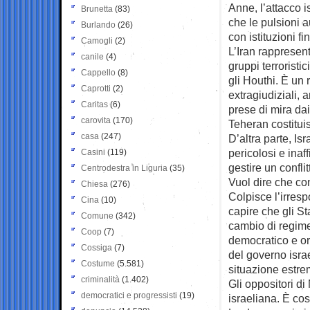
Anne, l’attacco 
Brunetta
(83)
che le pulsioni 
Burlando
(26)
con istituzioni 
Camogli
(2)
L’Iran rappresent
canile
(4)
gruppi terrorist
Cappello
(8)
gli Houthi. È un
Caprotti
(2)
extragiudiziali,
Caritas
(6)
prese di mira dai
carovita
(170)
Teheran costitui
casa
(247)
D’altra parte, I
pericolosi e inaff
Casini
(119)
gestire un conflitt
Centrodestra in Liguria
(35)
Vuol dire che co
Chiesa
(276)
Colpisce l’irresp
Cina
(10)
capire che gli St
Comune
(342)
cambio di regime 
Coop
(7)
democratico e or
Cossiga
(7)
del governo isra
Costume
(5.581)
situazione estr
criminalità
(1.402)
Gli oppositori d
democratici e progressisti
(19)
israeliana. È cos