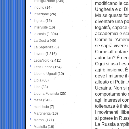
Immigrazione
(734)
modificano le cos
indulto
(14)
Ungheria e di Dir
inflazione
(26)
Ma se queste for
Ingroia
(15)
diventare una pot
legalità, capace 
Interviste
(16)
accademici e scie
la casta
(1.394)
Come fu l’Americ
La Destra
(45)
se saprà vivere i
La Sapienza
(5)
Come affrontare
Lavoro
(1.316)
autoritari? È ne
LegaNord
(2.411)
Oggi si usa l’es
Letta Enrico
(154)
agire insieme. È
Liberi e Uguali
(10)
deve limitarne il
Libia
(68)
alleato di Putin.
Libri
(33)
Ucraina. Non si 
comportamento c
Liguria Futurista
(25)
agli interessi co
mafia
(543)
tolleranza è finit
manifesto
(7)
I movimenti illi
Margherita
(16)
al potere in Rus
Maroni
(171)
La Russia amplifi
Mastella
(16)