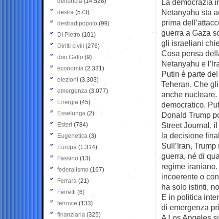
denuncia
(14.528)
La democrazia in 
Netanyahu sta ac
destra
(573)
prima dell’attacc
destradipopolo
(99)
guerra a Gaza so
Di Pietro
(101)
gli israeliani ch
Diritti civili
(276)
Cosa pensa della
don Gallo
(9)
Netanyahu e l’Ir
economia
(2.331)
Putin è parte del
elezioni
(3.303)
Teheran. Che gli
emergenza
(3.077)
anche nucleare. 
Energia
(45)
democratico. Put
Esselunga
(2)
Donald Trump pot
Street Journal, 
Esteri
(784)
la decisione fin
Eugenetica
(3)
Sull’Iran, Trump
Europa
(1.314)
guerra, né di qua
Fassino
(13)
regime iraniano. 
federalismo
(167)
incoerente o cont
Ferrara
(21)
ha solo istinti, 
Ferretti
(6)
E in politica in
ferrovie
(133)
di emergenza pri
finanziaria
(325)
A Los Angeles si 