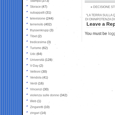
Stampa
(373)
Storace
(47)
«
DECISIONE ST
subappalti
(31)
“LA TERRA SULLA Q
televisione
(244)
DI ONNIPOTENZA D
Leave a Rep
terremoto
(402)
thyssenkrupp
(3)
You must be
log
Tibet
(2)
tredicesima
(3)
Turismo
(62)
Udc
(64)
Università
(128)
V-Day
(2)
Veltroni
(30)
Vendola
(41)
Verdi
(16)
Vincenzi
(30)
violenza sulle donne
(342)
Web
(1)
Zingaretti
(10)
zingari
(14)