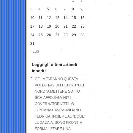
1
2
3
4
5
6
7
8
9
10
11
12
13
14
15
16
17
18
19
20
21
22
23
24
25
26
27
28
29
30
31
« Lug
Leggi gli ultimi articoli
inseriti
CE LA FARANNO QUESTA
VOLTA I PAVIDI LEGHISTI “DEL
NORD” A METTERE SOTTO
SCHIAFFO SALVINI? I
GOVERNATORI ATTILIO
FONTANA E MASSIMILIANO
FEDRIGA, INSIEME AL “DOGE”
LUCA ZAIA, SONO PRONTI A
FORMALIZZARE UNA