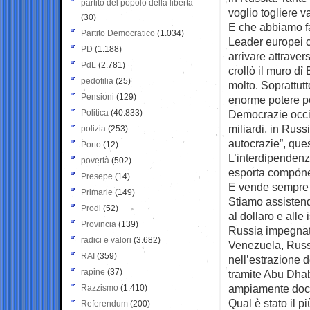
partito del popolo della libertà
voglio togliere v
(30)
E che abbiamo fa
Partito Democratico
(1.034)
Leader europei 
PD
(1.188)
arrivare attraver
PdL
(2.781)
crollò il muro di
pedofilia
(25)
molto. Soprattutt
Pensioni
(129)
enorme potere po
Politica
(40.833)
Democrazie occide
miliardi, in Rus
polizia
(253)
autocrazie”, que
Porto
(12)
L’interdipendenz
povertà
(502)
esporta componen
Presepe
(14)
E vende sempre p
Primarie
(149)
Stiamo assistend
Prodi
(52)
al dollaro e alle
Provincia
(139)
Russia impegnati 
radici e valori
(3.682)
Venezuela, Russi
RAI
(359)
nell’estrazione de
rapine
(37)
tramite Abu Dhabi
ampiamente doc
Razzismo
(1.410)
Qual è stato il p
Referendum
(200)