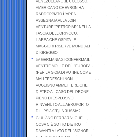
VENEZUELANO .IL COLOSSO
AMERICANO CHEVRON HA
RADDOPPIATO L’AREA
ASSEGNATA ALLA JOINT
VENTURE “PETROPIAR” NELLA
FASCIA DELL’ORINOCO,
L’AREA CHE OSPITA LE
MAGGIORI RISERVE MONDIALI
DI GREGGIO
LA GERMANIA SI CONFERMA IL
VENTRE MOLLE DELL’EUROPA
(PER LA GIOIA DI PUTIN). COME
MAI I TEDESCHI NON
VOGLIONO AMMETTERE CHE
DIETRO AL CASO DEL DRONE
PIENO DI ESPLOSIVO
RINVENUTO ALL’AEROPORTO
DI LIPSIA C’È LA RUSSIA?
GIULIANO FERRARA: ’CHE
COSA C’È SOTTO DIETRO
DAVANTI A LATO DEL “SIGNOR