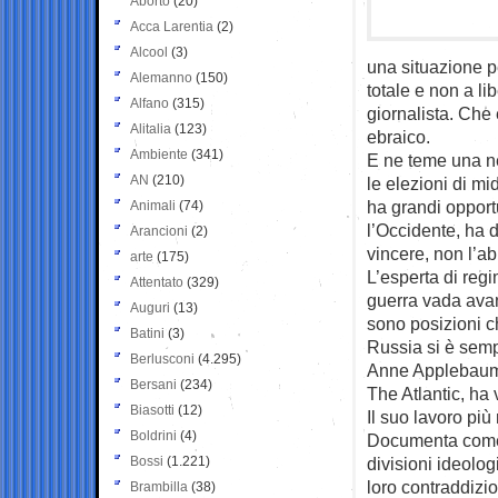
Aborto
(20)
Acca Larentia
(2)
Alcool
(3)
una situazione pe
Alemanno
(150)
totale e non a li
Alfano
(315)
giornalista. Che 
Alitalia
(123)
ebraico.
Ambiente
(341)
E ne teme una ne
AN
(210)
le elezioni di mi
ha grandi opportu
Animali
(74)
l’Occidente, ha d
Arancioni
(2)
vincere, non l’ab
arte
(175)
L’esperta di regim
Attentato
(329)
guerra vada avan
Auguri
(13)
sono posizioni c
Batini
(3)
Russia si è semp
Berlusconi
(4.295)
Anne Applebaum, 
Bersani
(234)
The Atlantic, ha 
Biasotti
(12)
Il suo lavoro più
Boldrini
(4)
Documenta come u
Bossi
(1.221)
divisioni ideolo
loro contraddizio
Brambilla
(38)