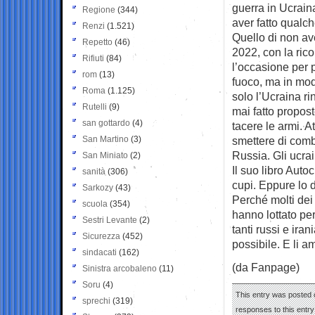
guerra in Ucrain
Regione
(344)
aver fatto qualch
Renzi
(1.521)
Quello di non av
Repetto
(46)
2022, con la rico
Rifiuti
(84)
l’occasione per p
rom
(13)
fuoco, ma in modo
Roma
(1.125)
solo l’Ucraina r
Rutelli
(9)
mai fatto propost
san gottardo
(4)
tacere le armi. A
San Martino
(3)
smettere di comb
Russia. Gli ucra
San Miniato
(2)
Il suo libro Auto
sanità
(306)
cupi. Eppure lo d
Sarkozy
(43)
Perché molti dei
scuola
(354)
hanno lottato pe
Sestri Levante
(2)
tanti russi e ir
Sicurezza
(452)
possibile. E li 
sindacati
(162)
(da Fanpage)
Sinistra arcobaleno
(11)
Soru
(4)
This entry was posted 
sprechi
(319)
responses to this entr