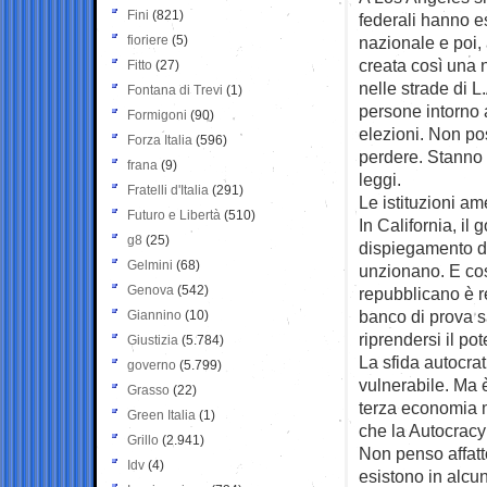
Fini
(821)
federali hanno e
fioriere
(5)
nazionale e poi, a
creata così una 
Fitto
(27)
nelle strade di 
Fontana di Trevi
(1)
persone intorno a
Formigoni
(90)
elezioni. Non po
Forza Italia
(596)
perdere. Stanno c
frana
(9)
leggi.
Fratelli d'Italia
(291)
Le istituzioni am
Futuro e Libertà
(510)
In California, il 
g8
(25)
dispiegamento de
Gelmini
(68)
unzionano. E così
Genova
(542)
repubblicano è re
banco di prova s
Giannino
(10)
riprendersi il pot
Giustizia
(5.784)
La sfida autocra
governo
(5.799)
vulnerabile. Ma è
Grasso
(22)
terza economia m
Green Italia
(1)
che la Autocracy 
Grillo
(2.941)
Non penso affatt
Idv
(4)
esistono in alcun