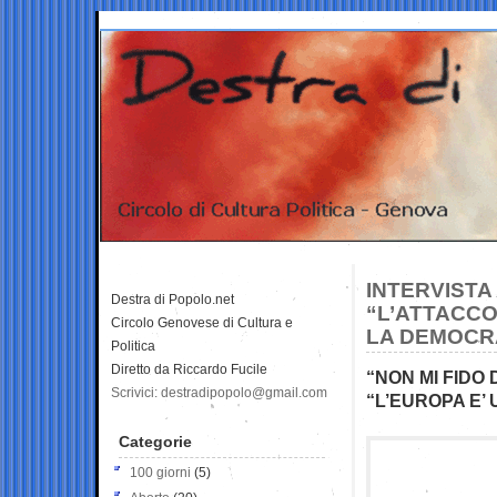
INTERVISTA
Destra di Popolo.net
“L’ATTACCO
Circolo Genovese di Cultura e
LA DEMOCRA
Politica
Diretto da Riccardo Fucile
“NON MI FIDO
Scrivici: destradipopolo@gmail.com
“L’EUROPA E’ 
Categorie
100 giorni
(5)