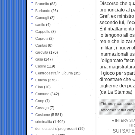
Discorso che qu
Brunetta
(83)
pronunciato al p
Burlando
(26)
Gref, ex ministr
Camogli
(2)
secondo lui, l’e
canile
(4)
È il ribaltamento
Cappello
(8)
lo tengono all’os
Caprotti
(2)
reale che lo zar 
Caritas
(6)
militari, i nuovi
carovita
(170)
internazionali us
casa
(247)
l’oligarcato “tec
una magistratura 
Casini
(119)
Il gioco per spart
Centrodestra in Liguria
(35)
dimostrare che «
Chiesa
(276)
toglierne dei pez
Cina
(10)
(da La Stampa)
Comune
(342)
Coop
(7)
This entry was posted 
Cossiga
(7)
responses to this entr
Costume
(5.581)
«
INTERVIST
criminalità
(1.402)
IRR
democratici e progressisti
(19)
SUI SATE