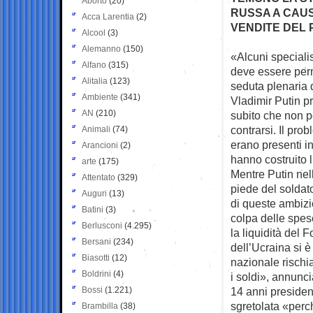
Aborto
(20)
RUSSA A CAUS
Acca Larentia
(2)
VENDITE DEL 
Alcool
(3)
Alemanno
(150)
«Alcuni speciali
Alfano
(315)
deve essere
per
Alitalia
(123)
seduta plenaria 
Ambiente
(341)
Vladimir Putin pr
AN
(210)
subito che non p
contrarsi. Il pro
Animali
(74)
erano presenti in
Arancioni
(2)
hanno costruito 
arte
(175)
Mentre Putin nell
Attentato
(329)
piede del soldato
Auguri
(13)
di queste ambizion
Batini
(3)
colpa delle spese
Berlusconi
(4.295)
la liquidità del 
Bersani
(234)
dell’Ucraina si è
Biasotti
(12)
nazionale rischi
Boldrini
(4)
i soldi», annunc
Bossi
(1.221)
14 anni president
sgretolata «perc
Brambilla
(38)