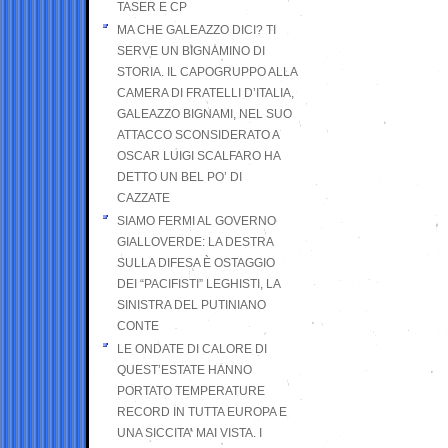
TASER E CP
MA CHE GALEAZZO DICI? TI
SERVE UN BIGNAMINO DI
STORIA. IL CAPOGRUPPO ALLA
CAMERA DI FRATELLI D’ITALIA,
GALEAZZO BIGNAMI, NEL SUO
ATTACCO SCONSIDERATO A
OSCAR LUIGI SCALFARO HA
DETTO UN BEL PO’ DI
CAZZATE
SIAMO FERMI AL GOVERNO
GIALLOVERDE: LA DESTRA
SULLA DIFESA È OSTAGGIO
DEI “PACIFISTI” LEGHISTI, LA
SINISTRA DEL PUTINIANO
CONTE
LE ONDATE DI CALORE DI
QUEST’ESTATE HANNO
PORTATO TEMPERATURE
RECORD IN TUTTA EUROPA E
UNA SICCITA’ MAI VISTA. I