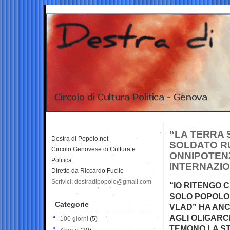
“LA TERRA 
Destra di Popolo.net
SOLDATO RU
Circolo Genovese di Cultura e
ONNIPOTENZ
Politica
INTERNAZI
Diretto da Riccardo Fucile
Scrivici: destradipopolo@gmail.com
“IO RITENGO 
SOLO POPOLO:
Categorie
VLAD” HA ANC
AGLI OLIGARCH
100 giorni
(5)
TEMONO LA S