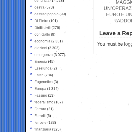
denuncia
(14.528)
MAGGI
destra
(573)
UN’OPERAZI
EURO E UN 
destradipopolo
(99)
RADDOP
Di Pietro
(101)
Diritti civili
(276)
Leave a Rep
don Gallo
(9)
economia
(2.331)
You must be
log
elezioni
(3.303)
emergenza
(3.077)
Energia
(45)
Esselunga
(2)
Esteri
(784)
Eugenetica
(3)
Europa
(1.314)
Fassino
(13)
federalismo
(167)
Ferrara
(21)
Ferretti
(6)
ferrovie
(133)
finanziaria
(325)