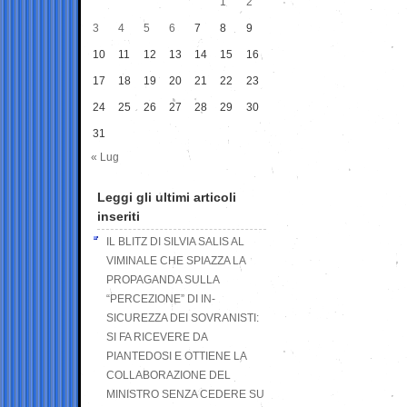
1
2
3
4
5
6
7
8
9
10
11
12
13
14
15
16
17
18
19
20
21
22
23
24
25
26
27
28
29
30
31
« Lug
Leggi gli ultimi articoli
inseriti
IL BLITZ DI SILVIA SALIS AL
VIMINALE CHE SPIAZZA LA
PROPAGANDA SULLA
“PERCEZIONE” DI IN-
SICUREZZA DEI SOVRANISTI:
SI FA RICEVERE DA
PIANTEDOSI E OTTIENE LA
COLLABORAZIONE DEL
MINISTRO SENZA CEDERE SU