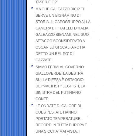
TASER E CP
MA CHE GALEAZZO DICI? TI
SERVE UN BIGNAMINO DI
STORIA. IL CAPOGRUPPO ALLA
CAMERA DI FRATELLI D’ITALIA,
GALEAZZO BIGNAMI, NEL SUO
ATTACCO SCONSIDERATO A
OSCAR LUIGI SCALFARO HA
DETTO UN BEL PO’ DI
CAZZATE
SIAMO FERMI AL GOVERNO
GIALLOVERDE: LA DESTRA
SULLA DIFESA È OSTAGGIO
DEI “PACIFISTI” LEGHISTI, LA
SINISTRA DEL PUTINIANO
CONTE
LE ONDATE DI CALORE DI
QUEST’ESTATE HANNO
PORTATO TEMPERATURE
RECORD IN TUTTA EUROPA E
UNA SICCITA’ MAI VISTA. I