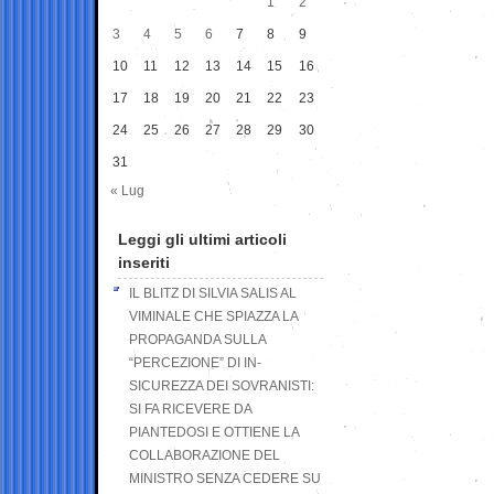
1
2
3
4
5
6
7
8
9
10
11
12
13
14
15
16
17
18
19
20
21
22
23
24
25
26
27
28
29
30
31
« Lug
Leggi gli ultimi articoli
inseriti
IL BLITZ DI SILVIA SALIS AL
VIMINALE CHE SPIAZZA LA
PROPAGANDA SULLA
“PERCEZIONE” DI IN-
SICUREZZA DEI SOVRANISTI:
SI FA RICEVERE DA
PIANTEDOSI E OTTIENE LA
COLLABORAZIONE DEL
MINISTRO SENZA CEDERE SU