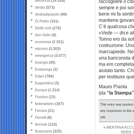
denuncia
(14.528)
raccogliere il ci
sempre e poi son
destra
(573)
bene mi fa senti
destradipopolo
(99)
mantiene giovane.
Di Pietro
(101)
C’è qualcosa che
Diritti civili
(276)
«Vede — dice ab
don Gallo
(9)
Torino ero da sol
economia
(2.331)
costruzione. Una
elezioni
(3.303)
marciapiede. Nev
emergenza
(3.077)
una banconota da
Energia
(45)
ma ero completam
Esselunga
(2)
aiutato tanto. Ch
per restituire qu
Esteri
(784)
Eugenetica
(3)
Mauro Pianta
Europa
(1.314)
(da
“la Stampa”
Fassino
(13)
federalismo
(167)
This entry was posted 
Ferrara
(21)
any responses to this 
site.
Ferretti
(6)
ferrovie
(133)
«
MENTANA ACCUS
finanziaria
(325)
PERO’ 