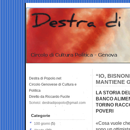
“IO, BISNO
Destra di Popolo.net
MANTIENE 
Circolo Genovese di Cultura e
Politica
LA STORIA DE
Diretto da Riccardo Fucile
BANCO ALIMEN
Scrivici: destradipopolo@gmail.com
TORINO RACCOG
POVERI
Categorie
«Cosa vuole che l
100 giorni
(5)
sono un ottimist