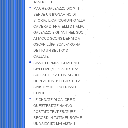
TASER E CP
MA CHE GALEAZZO DICI? TI
SERVE UN BIGNAMINO DI
STORIA. IL CAPOGRUPPO ALLA
CAMERA DI FRATELLI D’ITALIA,
GALEAZZO BIGNAMI, NEL SUO
ATTACCO SCONSIDERATO A
OSCAR LUIGI SCALFARO HA
DETTO UN BEL PO’ DI
CAZZATE
SIAMO FERMI AL GOVERNO
GIALLOVERDE: LA DESTRA
SULLA DIFESA È OSTAGGIO
DEI “PACIFISTI” LEGHISTI, LA
SINISTRA DEL PUTINIANO
CONTE
LE ONDATE DI CALORE DI
QUEST’ESTATE HANNO
PORTATO TEMPERATURE
RECORD IN TUTTA EUROPA E
UNA SICCITA’ MAI VISTA. I