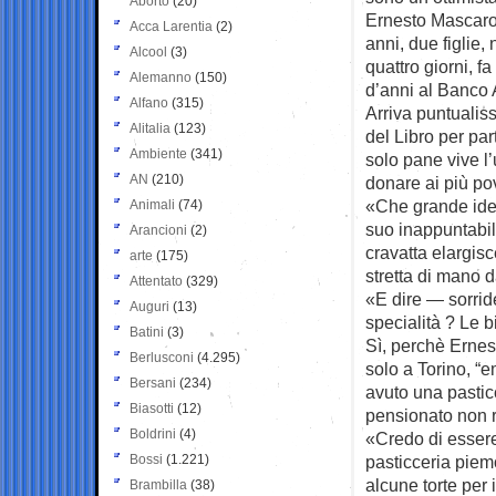
Aborto
(20)
Ernesto Mascarot
Acca Larentia
(2)
anni, due figlie
Alcool
(3)
quattro giorni, f
Alemanno
(150)
d’anni al Banco 
Alfano
(315)
Arriva puntualis
Alitalia
(123)
del Libro per par
Ambiente
(341)
solo pane vive l’
AN
(210)
donare ai più pov
«Che grande idea
Animali
(74)
suo inappuntabil
Arancioni
(2)
cravatta elargisc
arte
(175)
stretta di mano d
Attentato
(329)
«E dire — sorrid
Auguri
(13)
specialità ? Le 
Batini
(3)
Sì, perchè Ernes
Berlusconi
(4.295)
solo a Torino, “
Bersani
(234)
avuto una pasticc
Biasotti
(12)
pensionato non r
Boldrini
(4)
«Credo di essere
Bossi
(1.221)
pasticceria piem
alcune torte per 
Brambilla
(38)