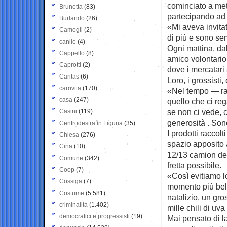
cominciato a met
Brunetta
(83)
partecipando ad 
Burlando
(26)
«Mi aveva invita
Camogli
(2)
di più e sono se
canile
(4)
Ogni mattina, da
Cappello
(8)
amico volontario,
Caprotti
(2)
dove i mercatari 
Caritas
(6)
Loro, i grossist
carovita
(170)
«Nel tempo — rac
casa
(247)
quello che ci re
se non ci vede, c
Casini
(119)
generosità . Son
Centrodestra in Liguria
(35)
I prodotti raccol
Chiesa
(276)
spazio apposito 
Cina
(10)
12/13 camion dell
Comune
(342)
fretta possibile.
Coop
(7)
«Così evitiamo lo 
Cossiga
(7)
momento più bell
Costume
(5.581)
natalizio, un gro
criminalità
(1.402)
mille chili di uv
democratici e progressisti
(19)
Mai pensato di l