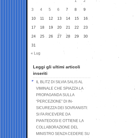
1
2
3
4
5
6
7
8
9
10
11
12
13
14
15
16
17
18
19
20
21
22
23
24
25
26
27
28
29
30
31
« Lug
Leggi gli ultimi articoli
inseriti
IL BLITZ DI SILVIA SALIS AL
VIMINALE CHE SPIAZZA LA
PROPAGANDA SULLA
“PERCEZIONE” DI IN-
SICUREZZA DEI SOVRANISTI:
SI FA RICEVERE DA
PIANTEDOSI E OTTIENE LA
COLLABORAZIONE DEL
MINISTRO SENZA CEDERE SU