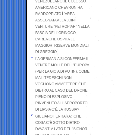
VENEZUELANO .IL COLOSSO
AMERICANO CHEVRON HA
RADDOPPIATO L’AREA
ASSEGNATA ALLA JOINT
VENTURE “PETROPIAR” NELLA
FASCIA DELL’ORINOCO,
L’AREA CHE OSPITA LE
MAGGIORI RISERVE MONDIALI
DI GREGGIO
LA GERMANIA SI CONFERMA IL
VENTRE MOLLE DELL’EUROPA
(PER LA GIOIA DI PUTIN). COME
MAI I TEDESCHI NON
VOGLIONO AMMETTERE CHE
DIETRO AL CASO DEL DRONE
PIENO DI ESPLOSIVO
RINVENUTO ALL’AEROPORTO
DI LIPSIA C’È LA RUSSIA?
GIULIANO FERRARA: ’CHE
COSA C’È SOTTO DIETRO
DAVANTI A LATO DEL “SIGNOR