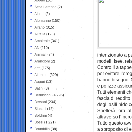
Aborto
(20)
Acca Larentia
(2)
Alcool
(3)
Alemanno
(150)
Alfano
(315)
Alitalia
(123)
Ambiente
(341)
AN
(210)
intenzionato a pa
Animali
(74)
modelli Isee, rela
Arancioni
(2)
Controlli a tappe
arte
(175)
per evitare l’ero
Attentato
(329)
hanno bisogno. So
Auguri
(13)
e polizze assicur
Batini
(3)
Tutti elementi ch
Berlusconi
(4.295)
fascia di reddito
Bersani
(234)
degli asili nido 
Biasotti
(12)
Spetterà , ora, a
Boldrini
(4)
attraverso l’incro
Bossi
(1.221)
Tutto questo avv
a sproposito di es
Brambilla
(38)