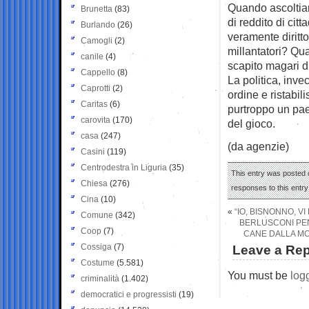
Quando ascoltiamo
Brunetta
(83)
di reddito di ci
Burlando
(26)
veramente diritto
Camogli
(2)
millantatori? Qua
canile
(4)
scapito magari d
Cappello
(8)
La politica, inv
Caprotti
(2)
ordine e ristabili
Caritas
(6)
purtroppo un paes
carovita
(170)
del gioco.
casa
(247)
(da agenzie)
Casini
(119)
Centrodestra in Liguria
(35)
This entry was posted 
Chiesa
(276)
responses to this entr
Cina
(10)
«
“IO, BISNONNO, 
Comune
(342)
BERLUSCONI PEN
Coop
(7)
CANE DALLA MOR
Cossiga
(7)
Leave a Rep
Costume
(5.581)
You must be
log
criminalità
(1.402)
democratici e progressisti
(19)