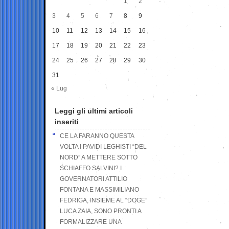
1
2
3
4
5
6
7
8
9
10
11
12
13
14
15
16
17
18
19
20
21
22
23
24
25
26
27
28
29
30
31
« Lug
Leggi gli ultimi articoli
inseriti
CE LA FARANNO QUESTA
VOLTA I PAVIDI LEGHISTI “DEL
NORD” A METTERE SOTTO
SCHIAFFO SALVINI? I
GOVERNATORI ATTILIO
FONTANA E MASSIMILIANO
FEDRIGA, INSIEME AL “DOGE”
LUCA ZAIA, SONO PRONTI A
FORMALIZZARE UNA