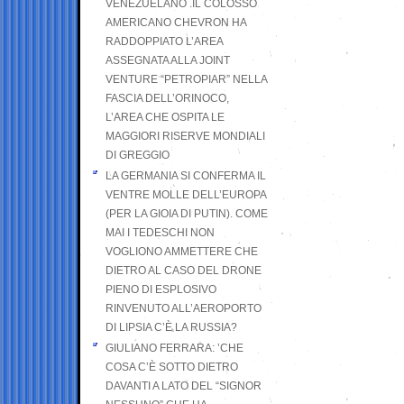
VENEZUELANO .IL COLOSSO
AMERICANO CHEVRON HA
RADDOPPIATO L’AREA
ASSEGNATA ALLA JOINT
VENTURE “PETROPIAR” NELLA
FASCIA DELL’ORINOCO,
L’AREA CHE OSPITA LE
MAGGIORI RISERVE MONDIALI
DI GREGGIO
LA GERMANIA SI CONFERMA IL
VENTRE MOLLE DELL’EUROPA
(PER LA GIOIA DI PUTIN). COME
MAI I TEDESCHI NON
VOGLIONO AMMETTERE CHE
DIETRO AL CASO DEL DRONE
PIENO DI ESPLOSIVO
RINVENUTO ALL’AEROPORTO
DI LIPSIA C’È LA RUSSIA?
GIULIANO FERRARA: ’CHE
COSA C’È SOTTO DIETRO
DAVANTI A LATO DEL “SIGNOR