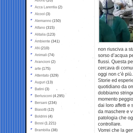
Aborto
(20)
Acca Larentia
(2)
Alcool
(3)
Alemanno
(150)
Alfano
(315)
Alitalia
(123)
Ambiente
(341)
AN
(210)
non riusciva a s
sorso d’acqua pe
Animali
(74)
flussi. Questa pe
Arancioni
(2)
cercava di comun
arte
(175)
oggi non c’è più.
Attentato
(329)
Storie ed esperi
Auguri
(13)
quotidiano da orm
Batini
(3)
dobbiamo stringer
Berlusconi
(4.295)
momento peggior
Bersani
(234)
dai loro affetti e
Biasotti
(12)
da maschere e vi
Boldrini
(4)
patologia che ogg
Bossi
(1.221)
controllare.
Vorrei che la ge
Brambilla
(38)