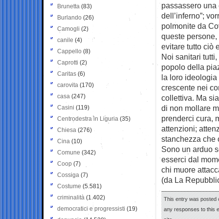
passassero una 
Brunetta
(83)
dell’inferno”; vo
Burlando
(26)
polmonite da Covi
Camogli
(2)
queste persone, 
canile
(4)
evitare tutto ciò 
Cappello
(8)
Noi sanitari tutt
Caprotti
(2)
popolo della piaz
Caritas
(6)
la loro ideologi
carovita
(170)
crescente nei con
casa
(247)
collettiva. Ma si
di non mollare m
Casini
(119)
prenderci cura, m
Centrodestra in Liguria
(35)
attenzioni; atte
Chiesa
(276)
stanchezza che c
Cina
(10)
Sono un arduo sos
Comune
(342)
esserci dal mom
Coop
(7)
chi muore attacca
Cossiga
(7)
(da La Repubbli
Costume
(5.581)
criminalità
(1.402)
This entry was posted 
democratici e progressisti
(19)
any responses to this 