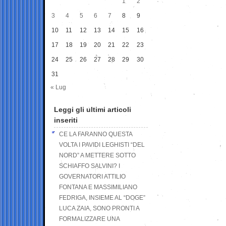
1
2
3
4
5
6
7
8
9
10
11
12
13
14
15
16
17
18
19
20
21
22
23
24
25
26
27
28
29
30
31
« Lug
Leggi gli ultimi articoli
inseriti
CE LA FARANNO QUESTA
VOLTA I PAVIDI LEGHISTI “DEL
NORD” A METTERE SOTTO
SCHIAFFO SALVINI? I
GOVERNATORI ATTILIO
FONTANA E MASSIMILIANO
FEDRIGA, INSIEME AL “DOGE”
LUCA ZAIA, SONO PRONTI A
FORMALIZZARE UNA