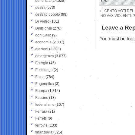
denuncia
(14.528)
site.
destra
(573)
«
I CENTO VOTI DE
destradipopolo
(99)
NO VAX VIOLENTI, 
Di Pietro
(101)
Leave a Rep
Diritti civili
(276)
don Gallo
(9)
You must be
log
economia
(2.331)
elezioni
(3.303)
emergenza
(3.077)
Energia
(45)
Esselunga
(2)
Esteri
(784)
Eugenetica
(3)
Europa
(1.314)
Fassino
(13)
federalismo
(167)
Ferrara
(21)
Ferretti
(6)
ferrovie
(133)
finanziaria
(325)