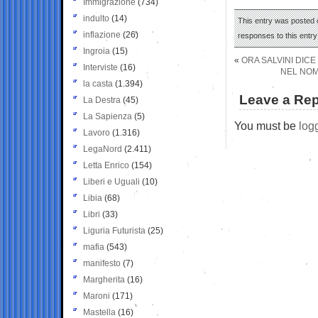
Immigrazione
(734)
indulto
(14)
This entry was posted o
inflazione
(26)
responses to this entr
Ingroia
(15)
«
ORA SALVINI DIC
Interviste
(16)
NEL NOME
la casta
(1.394)
Leave a Rep
La Destra
(45)
La Sapienza
(5)
You must be
log
Lavoro
(1.316)
LegaNord
(2.411)
Letta Enrico
(154)
Liberi e Uguali
(10)
Libia
(68)
Libri
(33)
Liguria Futurista
(25)
mafia
(543)
manifesto
(7)
Margherita
(16)
Maroni
(171)
Mastella
(16)