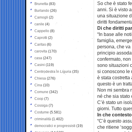
So che è stato f
Brunetta
(83)
anni. Si è visto
Burlando
(26)
una situazione di
Camogli
(2)
diritti fondamenta
canile
(4)
Di che diritti pa
Cappello
(8)
“In base alle not
Caprotti
(2)
famiglia, emerge 
Caritas
(6)
persona, che va 
carovita
(170)
principio assoda
casa
(247)
confermato, non 
sono situazioni 
Casini
(119)
si conoscono le r
Centrodestra in Liguria
(35)
è stata costretta
Chiesa
(276)
questo è un tra
Cina
(10)
Non mi sembra ne
Comune
(342)
né che sia stato 
Coop
(7)
C’è stato un iso
Cossiga
(7)
giorni. Tutto que
Costume
(5.581)
In che contesto
criminalità
(1.402)
“C’è questo assun
democratici e progressisti
(19)
che ritiene ‘sogg