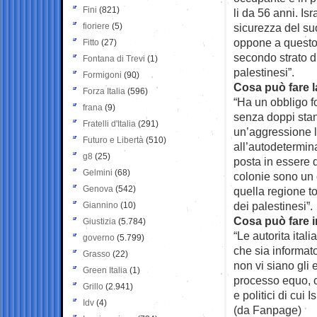
Fini
(821)
li da 56 anni. Is
fioriere
(5)
sicurezza del su
oppone a questo 
Fitto
(27)
secondo strato di
Fontana di Trevi
(1)
palestinesi”.
Formigoni
(90)
Cosa può fare l
Forza Italia
(596)
“Ha un obbligo fo
frana
(9)
senza doppi stan
Fratelli d'Italia
(291)
un’aggressione l’
Futuro e Libertà
(510)
all’autodetermin
g8
(25)
posta in essere d
Gelmini
(68)
colonie sono un c
Genova
(542)
quella regione to
dei palestinesi”.
Giannino
(10)
Cosa può fare in
Giustizia
(5.784)
“Le autorita itali
governo
(5.799)
che sia informat
Grasso
(22)
non vi siano gli
Green Italia
(1)
processo equo, con 
Grillo
(2.941)
e politici di cui I
Idv
(4)
(da Fanpage)