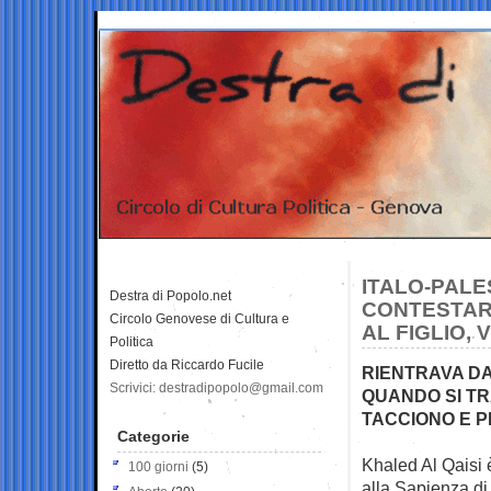
ITALO-PALE
Destra di Popolo.net
CONTESTAR
Circolo Genovese di Cultura e
AL FIGLIO, 
Politica
Diretto da Riccardo Fucile
RIENTRAVA D
Scrivici: destradipopolo@gmail.com
QUANDO SI TR
TACCIONO E 
Categorie
Khaled Al Qaisi è
100 giorni
(5)
alla Sapienza di