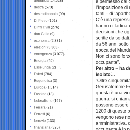
denuncia
(14.528)
è permesso dal d
l’imposizione di 
destra
(573)
tanti – di ‘aparth
destradipopolo
(99)
C’è una repressio
Di Pietro
(101)
hanno cittadinanz
Diritti civili
(276)
decisioni che rig
don Gallo
(9)
scritte da soldati
economia
(2.331)
da 56 anni sotto
elezioni
(3.303)
epoca del Mandato
emergenza
(3.077)
Non ci sono forz
Energia
(45)
occupante”.
Esselunga
(2)
Per altro – ha 
isolato…
Esteri
(784)
“Oltre cinquemil
Eugenetica
(3)
Gerusalemme Est,
Europa
(1.314)
questa è una viol
Fassino
(13)
guerra, si chiam
federalismo
(167)
possono essere de
Ferrara
(21)
1200 di queste p
Ferretti
(6)
vengono rese not
ferrovie
(133)
amministrativa, c
finanziaria
(325)
occupante è in p