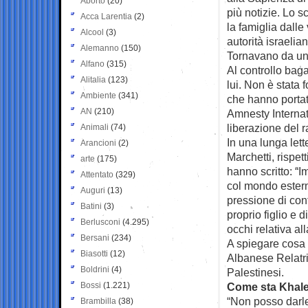
Aborto
(20)
più notizie. Lo 
Acca Larentia
(2)
la famiglia dalle
Alcool
(3)
autorità israelian
Alemanno
(150)
Tornavano da un
Alfano
(315)
Al controllo baga
Alitalia
(123)
lui. Non è stata 
Ambiente
(341)
che hanno portat
AN
(210)
Amnesty Internat
liberazione del 
Animali
(74)
In una lunga lett
Arancioni
(2)
Marchetti, rispe
arte
(175)
hanno scritto: “
Attentato
(329)
col mondo estern
Auguri
(13)
pressione di cont
Batini
(3)
proprio figlio e 
Berlusconi
(4.295)
occhi relativa al
Bersani
(234)
A spiegare cosa
Biasotti
(12)
Albanese Relatric
Boldrini
(4)
Palestinesi.
Bossi
(1.221)
Come sta Khal
“Non posso darle
Brambilla
(38)