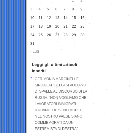
1
2
3
4
5
6
7
8
9
10
11
12
13
14
15
16
17
18
19
20
21
22
23
24
25
26
27
28
29
30
31
« Lug
Leggi gli ultimi articoli
inseriti
CERIMONIA MARCINELLE, I
SINDACATI BELGI SI VOLTANO
DI SPALLE AL DISCORSO DI LA
RUSSA: “NON VOGLIAMO CHE
LAVORATORI IMMIGRATI
ITALIANI CHE SONO MORTI
NEL NOSTRO PAESE SIANO
COMMEMORATI DA UN
ESTREMISTA DI DESTRA”