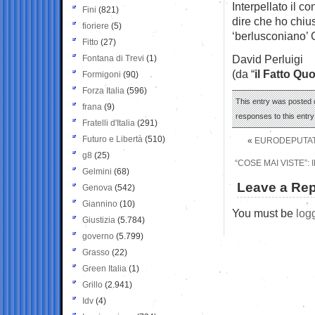
Interpellato il c
Fini
(821)
dire che ho chiu
fioriere
(5)
‘berlusconiano’ 
Fitto
(27)
David Perluigi
Fontana di Trevi
(1)
(da “
il Fatto Qu
Formigoni
(90)
Forza Italia
(596)
This entry was posted o
frana
(9)
responses to this entr
Fratelli d'Italia
(291)
Futuro e Libertà
(510)
«
EURODEPUTATO
g8
(25)
“COSE MAI VISTE”
Gelmini
(68)
Leave a Rep
Genova
(542)
Giannino
(10)
You must be
log
Giustizia
(5.784)
governo
(5.799)
Grasso
(22)
Green Italia
(1)
Grillo
(2.941)
Idv
(4)