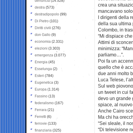
denuncia
(14.528)
crea una situazio
destra
(573)
mancavano solo s
destradipopolo
(99)
I dirigenti della
Di Pietro
(101)
della sua ultima 
Diritti civili
(276)
Colombo, in tras
don Gallo
(9)
“Mi dispiace che 
economia
(2.331)
Attimi di sconcer
minimizza: “Man
elezioni
(3.303)
parliamo…”.
emergenza
(3.077)
Poi fa un accenno
Energia
(45)
quello che è acc
Esselunga
(2)
due anni molto bel
Esteri
(784)
Luca Telese, l’al
Eugenetica
(3)
Sul web piovono 
Europa
(1.314)
un tweet in cui fa
Fassino
(13)
devo un grande g
federalismo
(167)
spiace, al nuovo
Ferrara
(21)
Anche Cairo sceg
Ma chi ha orecchi
Ferretti
(6)
“Sei sleale, il n
ferrovie
(133)
“Di televisione 
finanziaria
(325)