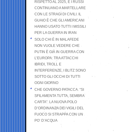
RISPETTO AL 2025, E I RUSSI
CONTINUANO A MARTELLARE
CON LE STRAGI DI CIVILI. IL
GUAIO È CHE GLI AMERICANI
HANNO USATO TUTTI I MISSILI
PER LA GUERRA IN IRAN
SOLO CHI È IN MALAFEDE
NON VUOLE VEDERE CHE
PUTIN È GIÀ IN GUERRA CON
L’EUROPA: TRA ATTACCHI
IBRIDI, TROLL E
INTERFERENZE, I BLITZ SONO
SOTTO GLI OCCHI DI TUTTI
OGNI GIORNO
CHE GOVERNO PATACCA. “SI
SFILAMENTA TUTTA, SEMBRA
CARTA”. LA NUOVA POLO
D’ORDINANZA DEI VIGILI DEL
FUOCO SI STRAPPA CON UN
PO’ D’ACQUA