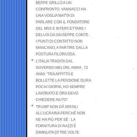
BEPPE GRILLO A UN
CONFRONTO. VANNACCI HA
UNA VOGLIA MATTA DI
PARLARE CON IL FONDATORE
DEL M5S E INTERCETTARE I
DELUSI DA GIUSEPPE CONTE.
I PUNTI DI CONTATTO NON
MANCANO, A PARTIRE DALLA
POSTURA FILORUSSA
L’ITALIA TRADITA DAL
GOVERNO MELONI. ANNA , 72
ANNI; “TRA AFFITTO E
BOLLETTE LA PENSIONE DURA
POCHI GIORNI, HO SEMPRE
LAVORATO E ORA DEVO
CHIEDERE AIUTO”
TRUMP NON DÀ MISSILI
ALL’UCRAINA PERCHÉ NON
NE HA PIÙ PER SÉ : LA
FORNITURA DI RAZZI È
DIMINUITA DI TRE VOLTE