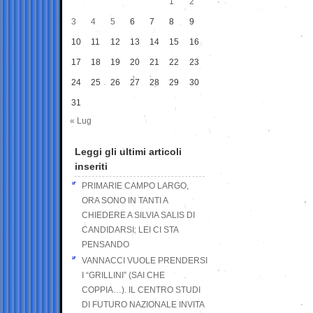
1
2
3
4
5
6
7
8
9
10
11
12
13
14
15
16
17
18
19
20
21
22
23
24
25
26
27
28
29
30
31
« Lug
Leggi gli ultimi articoli
inseriti
PRIMARIE CAMPO LARGO,
ORA SONO IN TANTI A
CHIEDERE A SILVIA SALIS DI
CANDIDARSI: LEI CI STA
PENSANDO
VANNACCI VUOLE PRENDERSI
I “GRILLINI” (SAI CHE
COPPIA…). IL CENTRO STUDI
DI FUTURO NAZIONALE INVITA