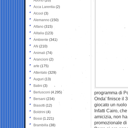
Aborto
(20)
Acca Larentia
(2)
Alcool
(3)
Alemanno
(150)
Alfano
(315)
Alitalia
(123)
Ambiente
(341)
AN
(210)
Animali
(74)
Arancioni
(2)
arte
(175)
Attentato
(329)
Auguri
(13)
Batini
(3)
programma di Por
Berlusconi
(4.295)
Onda’ finisce il 
Bersani
(234)
giocato un ruolo
Biasotti
(12)
Infatti Cairo, che
Boldrini
(4)
amicizia, non ha 
Bossi
(1.221)
promozionale di ‘
Brambilla
(38)