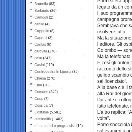
Porro si era app
Brunetta
(83)
legato da un cont
Burlando
(26)
il suo programma
Camogli
(2)
campagna promoz
canile
(4)
Sembrava che sar
Cappello
(8)
risolvere tutto.
Ma la situazione
Caprotti
(2)
l’editore. Gli osp
Caritas
(6)
Colombo — sono 
carovita
(170)
Ma la telefonata 
casa
(247)
E così gli autori
Casini
(119)
racconto dello s
Centrodestra in Liguria
(35)
gelido scambio di 
Chiesa
(276)
sei licenziato“.
Cina
(10)
Alla base c’è il 
Comune
(342)
alla Rai del giorn
Coop
(7)
Durante il colloq
fatto telefonate,
Cossiga
(7)
L’altro replica: 
Costume
(5.581)
volta”.
criminalità
(1.402)
Porro snocciola i
democratici e progressisti
(19)
sollevamento ant