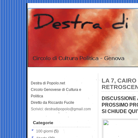
LA 7, CAIRO
Destra di Popolo.net
RETROSCEN
Circolo Genovese di Cultura e
Politica
DISCUSSIONE 
Diretto da Riccardo Fucile
PROSSIMO PR
Scrivici: destradipopolo@gmail.com
SI CHIUDE QUI
Categorie
100 giorni
(5)