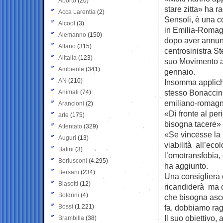
Aborto
(20)
stare zitta» ha
ra
Acca Larentia
(2)
Sensoli, è una c
Alcool
(3)
in Emilia-Romagn
Alemanno
(150)
dopo aver annunc
Alfano
(315)
centrosinistra St
Alitalia
(123)
suo Movimento a
Ambiente
(341)
gennaio.
AN
(210)
Insomma appliche
stesso Bonaccini 
Animali
(74)
emiliano-romagno
Arancioni
(2)
«Di fronte al pe
arte
(175)
bisogna tacere» 
Attentato
(329)
«Se vincesse la 
Auguri
(13)
viabilità all’eco
Batini
(3)
l’omotransfobia,
Berlusconi
(4.295)
ha aggiunto.
Bersani
(234)
Una consigliera 
Biasotti
(12)
ricandiderà ma c
Boldrini
(4)
che bisogna asco
Bossi
(1.221)
fa, dobbiamo rag
Il suo obiettivo
Brambilla
(38)