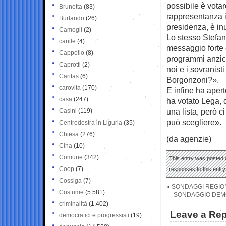
possibile è vota
Brunetta
(83)
rappresentanza i
Burlando
(26)
presidenza, è inu
Camogli
(2)
Lo stesso Stefan
canile
(4)
messaggio forte e
Cappello
(8)
programmi anzich
Caprotti
(2)
noi e i sovranist
Caritas
(6)
Borgonzoni?».
carovita
(170)
E infine ha apert
casa
(247)
ha votato Lega, d
una lista, però c
Casini
(119)
può scegliere».
Centrodestra in Liguria
(35)
Chiesa
(276)
(da agenzie)
Cina
(10)
Comune
(342)
This entry was posted 
Coop
(7)
responses to this entr
Cossiga
(7)
«
SONDAGGI REGION
Costume
(5.581)
SONDAGGIO DEMOS
criminalità
(1.402)
Leave a Rep
democratici e progressisti
(19)