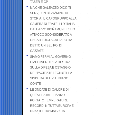
TASER E CP
MA CHE GALEAZZO DICI? TI
SERVE UN BIGNAMINO DI
STORIA. IL CAPOGRUPPO ALLA
CAMERA DI FRATELLI D’ITALIA,
GALEAZZO BIGNAMI, NEL SUO
ATTACCO SCONSIDERATO A
OSCAR LUIGI SCALFARO HA
DETTO UN BEL PO’ DI
CAZZATE
SIAMO FERMI AL GOVERNO
GIALLOVERDE: LA DESTRA
SULLA DIFESA È OSTAGGIO
DEI “PACIFISTI” LEGHISTI, LA
SINISTRA DEL PUTINIANO
CONTE
LE ONDATE DI CALORE DI
QUEST’ESTATE HANNO
PORTATO TEMPERATURE
RECORD IN TUTTA EUROPA E
UNA SICCITA’ MAI VISTA. I