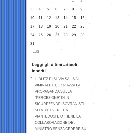
1
2
3
4
5
6
7
8
9
10
11
12
13
14
15
16
17
18
19
20
21
22
23
24
25
26
27
28
29
30
31
« Lug
Leggi gli ultimi articoli
inseriti
IL BLITZ DI SILVIA SALIS AL
VIMINALE CHE SPIAZZA LA
PROPAGANDA SULLA
“PERCEZIONE” DI IN-
SICUREZZA DEI SOVRANISTI:
SI FA RICEVERE DA
PIANTEDOSI E OTTIENE LA
COLLABORAZIONE DEL
MINISTRO SENZA CEDERE SU