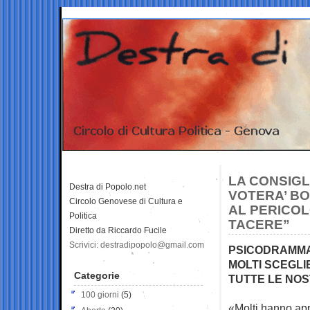
LA CONSIGL
Destra di Popolo.net
VOTERA’ BO
Circolo Genovese di Cultura e
AL PERICOL
Politica
TACERE”
Diretto da Riccardo Fucile
Scrivici: destradipopolo@gmail.com
PSICODRAMMA 
MOLTI SCEGLI
Categorie
TUTTE LE NO
100 giorni
(5)
«Molti hanno appr