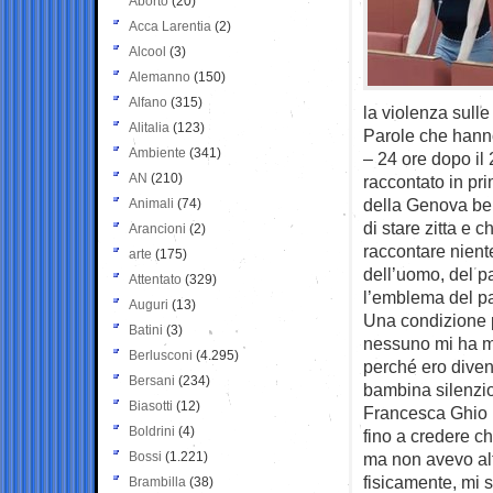
Aborto
(20)
Acca Larentia
(2)
Alcool
(3)
Alemanno
(150)
Alfano
(315)
la violenza sull
Alitalia
(123)
Parole che hanno 
Ambiente
(341)
– 24 ore dopo il
AN
(210)
raccontato in pr
della Genova be
Animali
(74)
di stare zitta e 
Arancioni
(2)
raccontare niente
arte
(175)
dell’uomo, del pa
Attentato
(329)
l’emblema del pa
Auguri
(13)
Una condizione p
Batini
(3)
nessuno mi ha ma
Berlusconi
(4.295)
perché ero diven
Bersani
(234)
bambina silenzi
Biasotti
(12)
Francesca Ghio h
Boldrini
(4)
fino a credere c
Bossi
(1.221)
ma non avevo alt
fisicamente, mi s
Brambilla
(38)