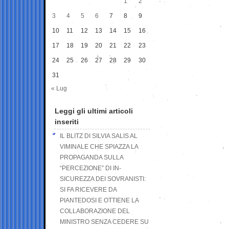
1
2
3
4
5
6
7
8
9
10
11
12
13
14
15
16
17
18
19
20
21
22
23
24
25
26
27
28
29
30
31
« Lug
Leggi gli ultimi articoli
inseriti
IL BLITZ DI SILVIA SALIS AL
VIMINALE CHE SPIAZZA LA
PROPAGANDA SULLA
“PERCEZIONE” DI IN-
SICUREZZA DEI SOVRANISTI:
SI FA RICEVERE DA
PIANTEDOSI E OTTIENE LA
COLLABORAZIONE DEL
MINISTRO SENZA CEDERE SU