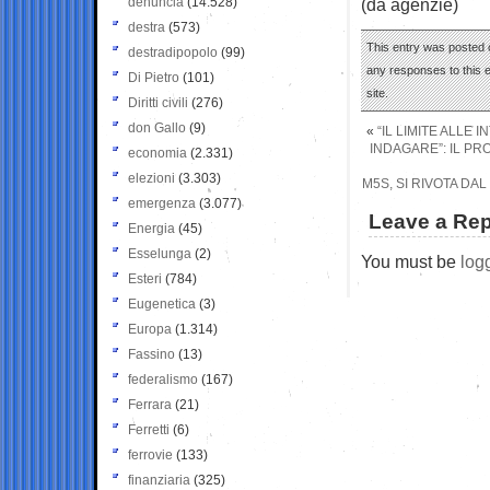
denuncia
(14.528)
(da agenzie)
destra
(573)
This entry was posted 
destradipopolo
(99)
any responses to this 
Di Pietro
(101)
site.
Diritti civili
(276)
don Gallo
(9)
«
“IL LIMITE ALLE 
INDAGARE”: IL P
economia
(2.331)
elezioni
(3.303)
M5S, SI RIVOTA DA
emergenza
(3.077)
Leave a Rep
Energia
(45)
Esselunga
(2)
You must be
log
Esteri
(784)
Eugenetica
(3)
Europa
(1.314)
Fassino
(13)
federalismo
(167)
Ferrara
(21)
Ferretti
(6)
ferrovie
(133)
finanziaria
(325)