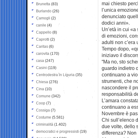
mai chiesto perc
Brunetta
(83)
l’unica emozion
Burlando
(26)
denunciato quel
Camogli
(2)
dodici anni».
canile
(4)
Un’età in cui «
Cappello
(8)
di emozioni, con
Caprotti
(2)
adulti non c’era 
Caritas
(6)
Tempo dopo, «qua
carovita
(170)
iniziavo il disco
casa
(247)
“Ma no, sto sche
guardo indietro 
Casini
(119)
continuano a vio
Centrodestra in Liguria
(35)
strumenti, che no
Chiesa
(276)
nascondere il pr
Cina
(10)
responsabilità d
Comune
(342)
L’amara constataz
Coop
(7)
continuano a esse
Cossiga
(7)
Novembre è passa
Costume
(5.581)
Chi sull’elenco d
criminalità
(1.402)
due volte, dello 
democratici e progressisti
(19)
differenza? Non 