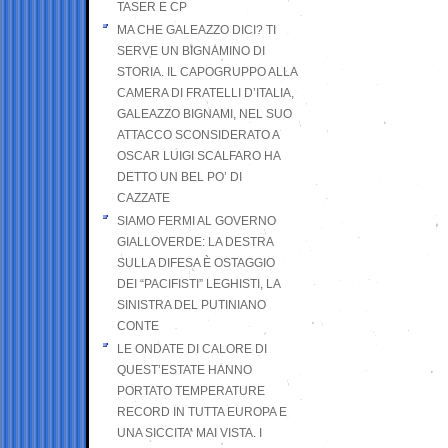
TASER E CP
MA CHE GALEAZZO DICI? TI
SERVE UN BIGNAMINO DI
STORIA. IL CAPOGRUPPO ALLA
CAMERA DI FRATELLI D’ITALIA,
GALEAZZO BIGNAMI, NEL SUO
ATTACCO SCONSIDERATO A
OSCAR LUIGI SCALFARO HA
DETTO UN BEL PO’ DI
CAZZATE
SIAMO FERMI AL GOVERNO
GIALLOVERDE: LA DESTRA
SULLA DIFESA È OSTAGGIO
DEI “PACIFISTI” LEGHISTI, LA
SINISTRA DEL PUTINIANO
CONTE
LE ONDATE DI CALORE DI
QUEST’ESTATE HANNO
PORTATO TEMPERATURE
RECORD IN TUTTA EUROPA E
UNA SICCITA’ MAI VISTA. I