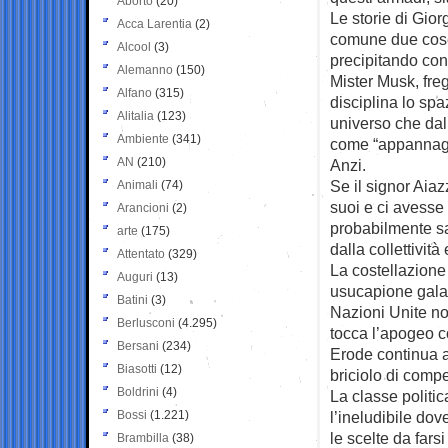
Aborto
(20)
Le storie di Gio
Acca Larentia
(2)
comune due cose:
Alcool
(3)
precipitando con 
Alemanno
(150)
Mister Musk, fre
Alfano
(315)
disciplina lo sp
Alitalia
(123)
universo che dal 
Ambiente
(341)
come “appannaggi
AN
(210)
Anzi.
Se il signor Aia
Animali
(74)
suoi e ci avesse
Arancioni
(2)
probabilmente sa
arte
(175)
dalla collettivit
Attentato
(329)
La costellazione 
Auguri
(13)
usucapione galat
Batini
(3)
Nazioni Unite no
Berlusconi
(4.295)
tocca l’apogeo co
Bersani
(234)
Erode continua a
Biasotti
(12)
briciolo di com
Boldrini
(4)
La classe politi
Bossi
(1.221)
l’ineludibile dov
le scelte da fars
Brambilla
(38)