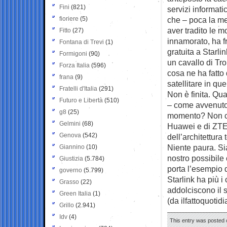
Fini
(821)
servizi informati
fioriere
(5)
che – poca la me
aver tradito le m
Fitto
(27)
innamorato, ha f
Fontana di Trevi
(1)
gratuita a Starli
Formigoni
(90)
un cavallo di Tr
Forza Italia
(596)
cosa ne ha fatto 
frana
(9)
satellitare in qu
Fratelli d'Italia
(291)
Non è finita. Qua
Futuro e Libertà
(510)
– come avvenuto 
g8
(25)
momento? Non ci 
Gelmini
(68)
Huawei e di ZTE
Genova
(542)
dell’architettura 
Niente paura. Sia
Giannino
(10)
nostro possibile 
Giustizia
(5.784)
porta l’esempio d
governo
(5.799)
Starlink ha più i
Grasso
(22)
addolciscono il 
Green Italia
(1)
(da ilfattoquotidi
Grillo
(2.941)
Idv
(4)
This entry was posted 