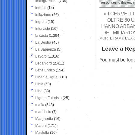
Immigrazione
(734)
responses to this entr
indulto
(14)
«
I CERVELL
inflazione
(26)
OLTRE 60 U
Ingroia
(15)
HANNO ABBAN
Interviste
(16)
DEL MILIARDA
la casta
(1.394)
MORTE RAMY. L’EX 
La Destra
(45)
Leave a Rep
La Sapienza
(5)
Lavoro
(1.316)
You must be
log
LegaNord
(2.411)
Letta Enrico
(154)
Liberi e Uguali
(10)
Libia
(68)
Libri
(33)
Liguria Futurista
(25)
mafia
(543)
manifesto
(7)
Margherita
(16)
Maroni
(171)
Mastella
(16)