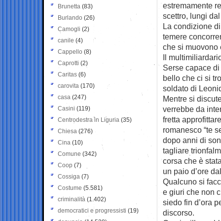
estremamente rem
Brunetta
(83)
scettro, lungi da
Burlando
(26)
La condizione di
Camogli
(2)
temere concorren
canile
(4)
che si muovono c
Cappello
(8)
Il multimiliardar
Caprotti
(2)
Serse capace di 
Caritas
(6)
bello che ci si t
carovita
(170)
soldato di Leoni
casa
(247)
Mentre si discute
verrebbe da inte
Casini
(119)
fretta approfitta
Centrodestra in Liguria
(35)
romanesco “te se 
Chiesa
(276)
dopo anni di son
Cina
(10)
tagliare trionfal
Comune
(342)
corsa che è stat
Coop
(7)
un paio d’ore dal
Cossiga
(7)
Qualcuno si facc
Costume
(5.581)
e giuri che non 
criminalità
(1.402)
siedo fin d’ora 
democratici e progressisti
(19)
discorso.