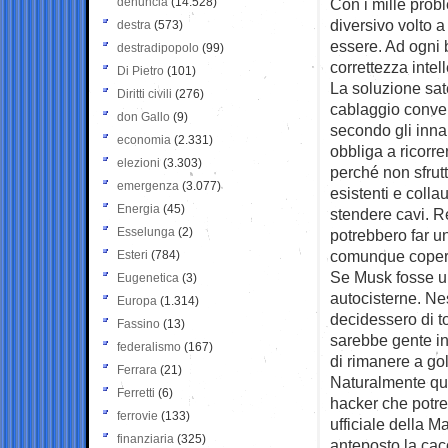
denuncia
(14.528)
Con i mille probl
diversivo volto a
destra
(573)
essere. Ad ogni 
destradipopolo
(99)
correttezza intell
Di Pietro
(101)
La soluzione satel
Diritti civili
(276)
cablaggio conven
don Gallo
(9)
secondo gli inn
economia
(2.331)
obbliga a ricorre
elezioni
(3.303)
perché non sfrut
emergenza
(3.077)
esistenti e coll
Energia
(45)
stendere cavi. Re
Esselunga
(2)
potrebbero far u
comunque copertu
Esteri
(784)
Se Musk fosse un
Eugenetica
(3)
autocisterne. Nes
Europa
(1.314)
decidessero di to
Fassino
(13)
sarebbe gente in
federalismo
(167)
di rimanere a gol
Ferrara
(21)
Naturalmente que
Ferretti
(6)
hacker che potre
ferrovie
(133)
ufficiale della 
finanziaria
(325)
anteposto la cacc