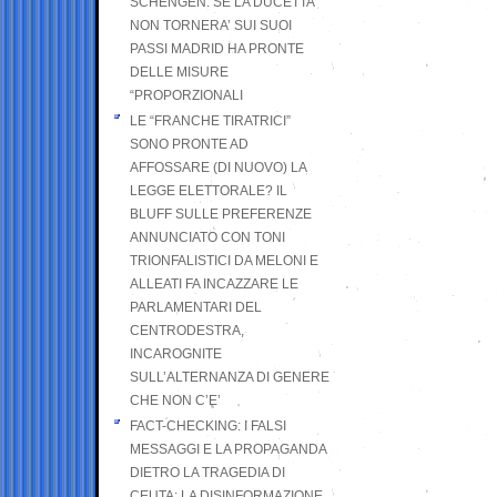
SCHENGEN. SE LA DUCETTA
NON TORNERA’ SUI SUOI
PASSI MADRID HA PRONTE
DELLE MISURE
“PROPORZIONALI
LE “FRANCHE TIRATRICI”
SONO PRONTE AD
AFFOSSARE (DI NUOVO) LA
LEGGE ELETTORALE? IL
BLUFF SULLE PREFERENZE
ANNUNCIATO CON TONI
TRIONFALISTICI DA MELONI E
ALLEATI FA INCAZZARE LE
PARLAMENTARI DEL
CENTRODESTRA,
INCAROGNITE
SULL’ALTERNANZA DI GENERE
CHE NON C’E’
FACT-CHECKING: I FALSI
MESSAGGI E LA PROPAGANDA
DIETRO LA TRAGEDIA DI
CEUTA: LA DISINFORMAZIONE