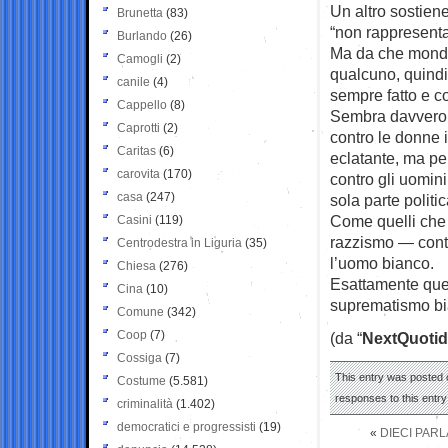
Un altro sostiene
Brunetta
(83)
“non rappresent
Burlando
(26)
Ma da che mondo
Camogli
(2)
qualcuno, quind
canile
(4)
sempre fatto e c
Cappello
(8)
Sembra davvero 
Caprotti
(2)
contro le donne i
Caritas
(6)
eclatante, ma per
carovita
(170)
contro gli uomin
casa
(247)
sola parte polit
Come quelli che 
Casini
(119)
razzismo — conti
Centrodestra in Liguria
(35)
l’uomo bianco.
Chiesa
(276)
Esattamente quel
Cina
(10)
suprematismo bia
Comune
(342)
Coop
(7)
(da “
NextQuotid
Cossiga
(7)
This entry was posted o
Costume
(5.581)
responses to this entr
criminalità
(1.402)
democratici e progressisti
(19)
«
DIECI PARL