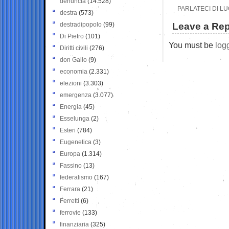
denuncia
(14.528)
PARLATECI DI L
destra
(573)
destradipopolo
(99)
Leave a Rep
Di Pietro
(101)
You must be
log
Diritti civili
(276)
don Gallo
(9)
economia
(2.331)
elezioni
(3.303)
emergenza
(3.077)
Energia
(45)
Esselunga
(2)
Esteri
(784)
Eugenetica
(3)
Europa
(1.314)
Fassino
(13)
federalismo
(167)
Ferrara
(21)
Ferretti
(6)
ferrovie
(133)
finanziaria
(325)