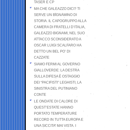
TASER E CP
MA CHE GALEAZZO DICI? TI
SERVE UN BIGNAMINO DI
STORIA. IL CAPOGRUPPO ALLA
CAMERA DI FRATELLI D’ITALIA,
GALEAZZO BIGNAMI, NEL SUO
ATTACCO SCONSIDERATO A
OSCAR LUIGI SCALFARO HA
DETTO UN BEL PO’ DI
CAZZATE
SIAMO FERMI AL GOVERNO
GIALLOVERDE: LA DESTRA
SULLA DIFESA È OSTAGGIO
DEI “PACIFISTI” LEGHISTI, LA
SINISTRA DEL PUTINIANO
CONTE
LE ONDATE DI CALORE DI
QUEST’ESTATE HANNO
PORTATO TEMPERATURE
RECORD IN TUTTA EUROPA E
UNA SICCITA’ MAI VISTA. I