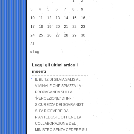
1
2
3
4
5
6
7
8
9
10
11
12
13
14
15
16
17
18
19
20
21
22
23
24
25
26
27
28
29
30
31
« Lug
Leggi gli ultimi articoli
inseriti
IL BLITZ DI SILVIA SALIS AL
VIMINALE CHE SPIAZZA LA
PROPAGANDA SULLA
“PERCEZIONE” DI IN-
SICUREZZA DEI SOVRANISTI:
SI FA RICEVERE DA
PIANTEDOSI E OTTIENE LA
COLLABORAZIONE DEL
MINISTRO SENZA CEDERE SU