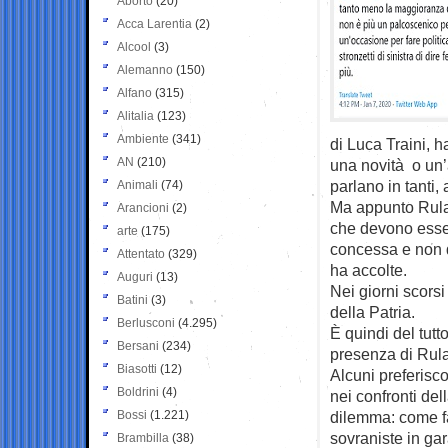
Aborto
(20)
Acca Larentia
(2)
Alcool
(3)
Alemanno
(150)
Alfano
(315)
Alitalia
(123)
Ambiente
(341)
di Luca Traini, h
AN
(210)
una novità o un’
parlano in tanti, 
Animali
(74)
Ma appunto Rula 
Arancioni
(2)
che devono esser
arte
(175)
concessa e non d
Attentato
(329)
ha accolte.
Auguri
(13)
Nei giorni scorsi
Batini
(3)
della Patria.
Berlusconi
(4.295)
È quindi del tutt
Bersani
(234)
presenza di Rula
Biasotti
(12)
Alcuni preferisco
Boldrini
(4)
nei confronti del
Bossi
(1.221)
dilemma: come far
sovraniste in gar
Brambilla
(38)