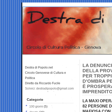
LA DENUNCI
Destra di Popolo.net
DELLA PROV
Circolo Genovese di Cultura e
PER TROPPI
Politica
D’OMBRA PE
Diretto da Riccardo Fucile
È PROSPERA
Scrivici: destradipopolo@gmail.com
IMPRENDITO
Categorie
LA MAXI OPER
82 PERSONE D
100 giorni
(5)
MAFIOSA CON 