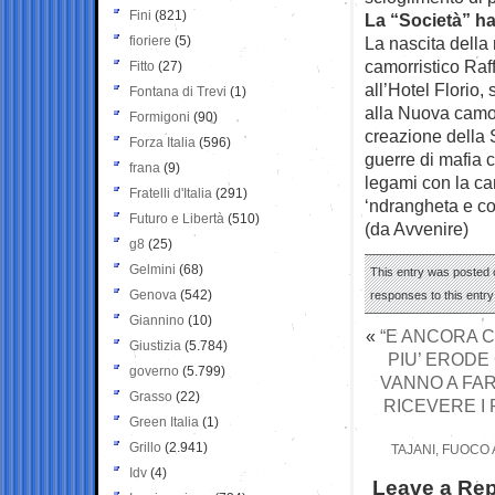
Fini
(821)
La “Società” ha
fioriere
(5)
La nascita della
camorristico Raff
Fitto
(27)
all’Hotel Florio
Fontana di Trevi
(1)
alla Nuova camor
Formigoni
(90)
creazione della S
Forza Italia
(596)
guerre di mafia 
frana
(9)
legami con la c
Fratelli d'Italia
(291)
‘ndrangheta e co
Futuro e Libertà
(510)
(da Avvenire)
g8
(25)
Gelmini
(68)
This entry was posted o
Genova
(542)
responses to this entr
Giannino
(10)
«
“E ANCORA C
Giustizia
(5.784)
PIU’ ERODE
governo
(5.799)
VANNO A FAR
Grasso
(22)
RICEVERE I 
Green Italia
(1)
Grillo
(2.941)
TAJANI, FUOCO 
Idv
(4)
Leave a Rep