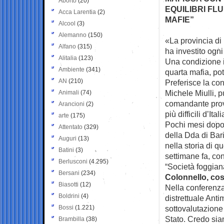
Aborto
(20)
EQUILIBRI FLU
Acca Larentia
(2)
MAFIE”
Alcool
(3)
Alemanno
(150)
«La provincia di
Alfano
(315)
ha investito ogni
Alitalia
(123)
Una condizione 
Ambiente
(341)
quarta mafia, po
AN
(210)
Preferisce la con
Michele Miulli, p
Animali
(74)
comandante provi
Arancioni
(2)
più difficili d’Itali
arte
(175)
Pochi mesi dopo 
Attentato
(329)
della Dda di Bar
Auguri
(13)
nella storia di 
Batini
(3)
settimane fa, con
Berlusconi
(4.295)
“Società foggian
Bersani
(234)
Colonnello, co
Biasotti
(12)
Nella conferenza
Boldrini
(4)
distrettuale Anti
Bossi
(1.221)
sottovalutazione 
Stato. Credo sian
Brambilla
(38)