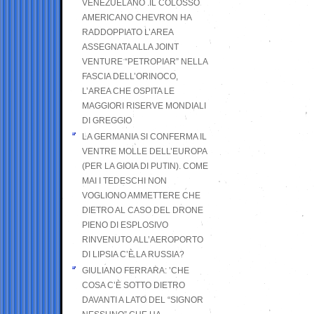
VENEZUELANO .IL COLOSSO
AMERICANO CHEVRON HA
RADDOPPIATO L’AREA
ASSEGNATA ALLA JOINT
VENTURE “PETROPIAR” NELLA
FASCIA DELL’ORINOCO,
L’AREA CHE OSPITA LE
MAGGIORI RISERVE MONDIALI
DI GREGGIO
LA GERMANIA SI CONFERMA IL
VENTRE MOLLE DELL’EUROPA
(PER LA GIOIA DI PUTIN). COME
MAI I TEDESCHI NON
VOGLIONO AMMETTERE CHE
DIETRO AL CASO DEL DRONE
PIENO DI ESPLOSIVO
RINVENUTO ALL’AEROPORTO
DI LIPSIA C’È LA RUSSIA?
GIULIANO FERRARA: ’CHE
COSA C’È SOTTO DIETRO
DAVANTI A LATO DEL “SIGNOR