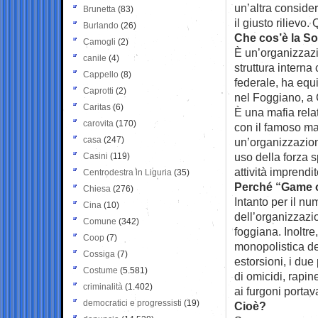
un’altra conside
Brunetta
(83)
il giusto rilievo
Burlando
(26)
Che cos’è la So
Camogli
(2)
È un’organizzazi
canile
(4)
struttura intern
Cappello
(8)
federale, ha equil
Caprotti
(2)
nel Foggiano, a 
Caritas
(6)
È una mafia rela
carovita
(170)
con il famoso ma
casa
(247)
un’organizzazion
uso della forza s
Casini
(119)
attività imprendito
Centrodestra in Liguria
(35)
Perché “Game ov
Chiesa
(276)
Intanto per il n
Cina
(10)
dell’organizzazio
Comune
(342)
foggiana. Inoltre
Coop
(7)
monopolistica de
Cossiga
(7)
estorsioni, i due
Costume
(5.581)
di omicidi, rapine,
criminalità
(1.402)
ai furgoni porta
democratici e progressisti
(19)
Cioè?