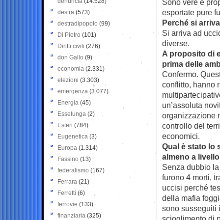
denuncia
(14.528)
Sono vere e prop
esportate pure fu
destra
(573)
Perché si arriv
destradipopolo
(99)
Si arriva ad ucci
Di Pietro
(101)
diverse.
Diritti civili
(276)
A proposito di 
don Gallo
(9)
prima delle amb
economia
(2.331)
Confermo. Queste
elezioni
(3.303)
conflitto, hanno 
emergenza
(3.077)
multipartecipativo
Energia
(45)
un’assoluta novit
Esselunga
(2)
organizzazione ma
controllo del ter
Esteri
(784)
economici.
Eugenetica
(3)
Qual è stato lo 
Europa
(1.314)
almeno a livell
Fassino
(13)
Senza dubbio la 
federalismo
(167)
furono 4 morti, tr
Ferrara
(21)
uccisi perché te
Ferretti
(6)
della mafia foggi
ferrovie
(133)
sono susseguiti i
finanziaria
(325)
scioglimento di 