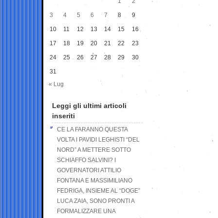
1
2
3
4
5
6
7
8
9
10
11
12
13
14
15
16
17
18
19
20
21
22
23
24
25
26
27
28
29
30
31
« Lug
Leggi gli ultimi articoli
inseriti
CE LA FARANNO QUESTA
VOLTA I PAVIDI LEGHISTI “DEL
NORD” A METTERE SOTTO
SCHIAFFO SALVINI? I
GOVERNATORI ATTILIO
FONTANA E MASSIMILIANO
FEDRIGA, INSIEME AL “DOGE”
LUCA ZAIA, SONO PRONTI A
FORMALIZZARE UNA