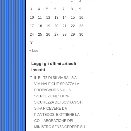
1
2
3
4
5
6
7
8
9
10
11
12
13
14
15
16
17
18
19
20
21
22
23
24
25
26
27
28
29
30
31
« Lug
Leggi gli ultimi articoli
inseriti
IL BLITZ DI SILVIA SALIS AL
VIMINALE CHE SPIAZZA LA
PROPAGANDA SULLA
“PERCEZIONE” DI IN-
SICUREZZA DEI SOVRANISTI:
SI FA RICEVERE DA
PIANTEDOSI E OTTIENE LA
COLLABORAZIONE DEL
MINISTRO SENZA CEDERE SU