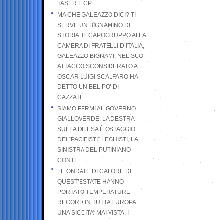
TASER E CP
MA CHE GALEAZZO DICI? TI
SERVE UN BIGNAMINO DI
STORIA. IL CAPOGRUPPO ALLA
CAMERA DI FRATELLI D’ITALIA,
GALEAZZO BIGNAMI, NEL SUO
ATTACCO SCONSIDERATO A
OSCAR LUIGI SCALFARO HA
DETTO UN BEL PO’ DI
CAZZATE
SIAMO FERMI AL GOVERNO
GIALLOVERDE: LA DESTRA
SULLA DIFESA È OSTAGGIO
DEI “PACIFISTI” LEGHISTI, LA
SINISTRA DEL PUTINIANO
CONTE
LE ONDATE DI CALORE DI
QUEST’ESTATE HANNO
PORTATO TEMPERATURE
RECORD IN TUTTA EUROPA E
UNA SICCITA’ MAI VISTA. I