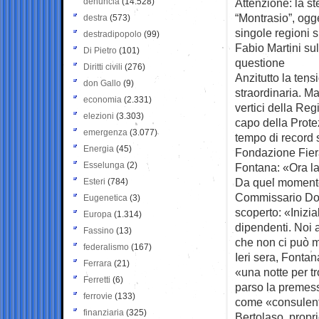
denuncia
(14.528)
Attenzione: la st
“Montrasio”, ogge
destra
(573)
singole regioni s
destradipopolo
(99)
Fabio Martini su
Di Pietro
(101)
questione
Diritti civili
(276)
Anzitutto la tens
don Gallo
(9)
straordinaria. Ma
economia
(2.331)
vertici della Re
elezioni
(3.303)
capo della Prote
emergenza
(3.077)
tempo di record 
Energia
(45)
Fondazione Fiera
Esselunga
(2)
Fontana: «Ora l
Da quel momento 
Esteri
(784)
Commissario Dome
Eugenetica
(3)
scoperto: «Inizial
Europa
(1.314)
dipendenti. Noi a
Fassino
(13)
che non ci può m
federalismo
(167)
Ieri sera, Fontan
Ferrara
(21)
«una notte per t
Ferretti
(6)
parso la premess
ferrovie
(133)
come «consulente
finanziaria
(325)
Bertolaso, propri