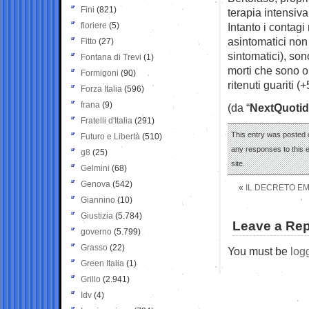
Fini
(821)
terapia intensiva
fioriere
(5)
Intanto i contagi
asintomatici non
Fitto
(27)
sintomatici), son
Fontana di Trevi
(1)
morti che sono o
Formigoni
(90)
ritenuti guariti (
Forza Italia
(596)
frana
(9)
(da “
NextQuotid
Fratelli d'Italia
(291)
This entry was posted 
Futuro e Libertà
(510)
any responses to this 
g8
(25)
site.
Gelmini
(68)
Genova
(542)
«
IL DECRETO EM
Giannino
(10)
Giustizia
(5.784)
Leave a Rep
governo
(5.799)
Grasso
(22)
You must be
log
Green Italia
(1)
Grillo
(2.941)
Idv
(4)