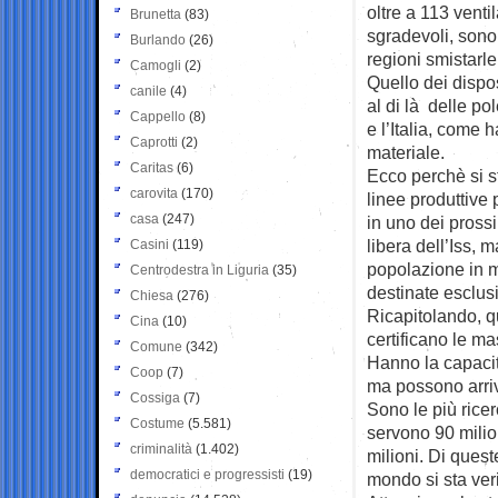
oltre a 113 venti
Brunetta
(83)
sgradevoli, sono
Burlando
(26)
regioni smistarle
Camogli
(2)
Quello dei dispo
canile
(4)
al di là delle po
Cappello
(8)
e l’Italia, come 
Caprotti
(2)
materiale.
Caritas
(6)
Ecco perchè si s
carovita
(170)
linee produttive
casa
(247)
in uno dei pross
libera dell’Iss, 
Casini
(119)
popolazione in 
Centrodestra in Liguria
(35)
destinate esclus
Chiesa
(276)
Ricapitolando, q
Cina
(10)
certificano le mas
Comune
(342)
Hanno la capacità
Coop
(7)
ma possono arriv
Cossiga
(7)
Sono le più rice
Costume
(5.581)
servono 90 milio
criminalità
(1.402)
milioni. Di quest
democratici e progressisti
(19)
mondo si sta veri