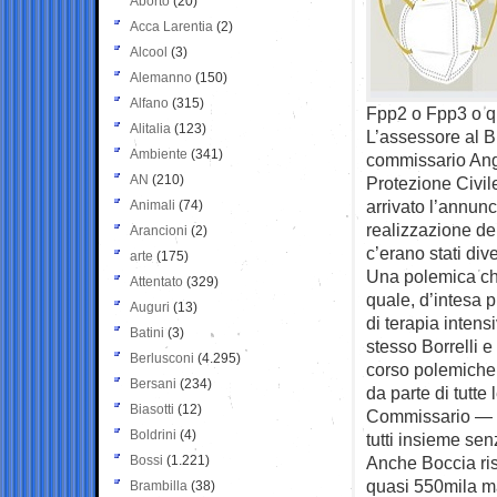
Aborto
(20)
Acca Larentia
(2)
Alcool
(3)
Alemanno
(150)
Alfano
(315)
Fpp2 o Fpp3 o qu
Alitalia
(123)
L’assessore al B
Ambiente
(341)
commissario Ange
AN
(210)
Protezione Civil
arrivato l’annun
Animali
(74)
realizzazione del
Arancioni
(2)
c’erano stati dive
arte
(175)
Una polemica ch
Attentato
(329)
quale, d’intesa p
Auguri
(13)
di terapia intensi
Batini
(3)
stesso Borrelli e
Berlusconi
(4.295)
corso polemiche 
Bersani
(234)
da parte di tutte
Biasotti
(12)
Commissario — S
Boldrini
(4)
tutti insieme sen
Bossi
(1.221)
Anche Boccia ris
quasi 550mila mas
Brambilla
(38)