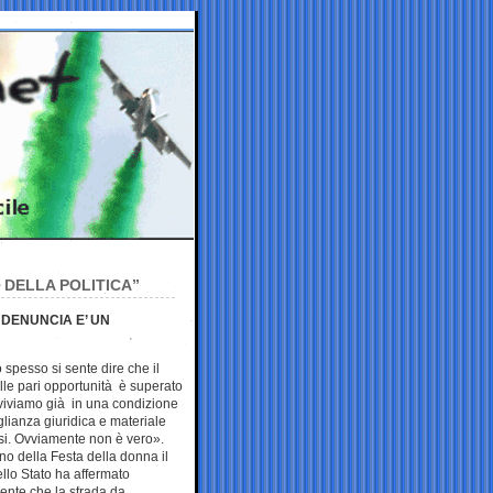
S DELLA POLITICA”
 DENUNCIA E’ UN
spesso si sente dire che il
lle pari opportunità è superato
viviamo già in una condizione
lianza giuridica e materiale
ssi. Ovviamente non è vero».
no della Festa della donna il
llo Stato ha affermato
ente che la strada da