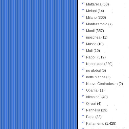
Mattarella
(60)
Meloni
(14)
Milano
(300)
Montezemolo
(7)
Monti
(357)
moschea
(11)
Musso
(10)
Muti
(10)
Napoli
(319)
Napolitano
(220)
no global
(5)
notte bianca
(3)
Nuovo Centrodestra
(2)
Obama
(11)
olimpiadi
(40)
Oliveri
(4)
Pannella
(29)
Papa
(33)
Parlamento
(1.428)