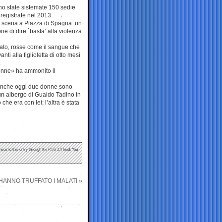
ono state sistemate 150 sedie
 registrate nel 2013.
in scena a Piazza di Spagna: un
ne di dire `basta’ alla violenza
iato, rosse come il sangue che
 alla figlioletta di otto mesi
donne» ha ammonito il
 anche oggi due donne sono
 un albergo di Gualdo Tadino in
che era con lei; l’altra è stata
nses to this entry through the
RSS 2.0
feed. You
 HANNO TRUFFATO I MALATI
»