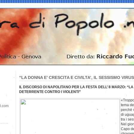
“LA DONNA E’ CRESCITA E CIVILTA’, IL SESSISMO VIRU
IL DISCORSO DI NAPOLITANO PER LA FESTA DELL’ 8 MARZO: “LA
DETERRENTE CONTRO I VIOLENTI”
«Troppo 
tema de
il.com
perchè 
di uguag
tra i se
Nel gior
Capo de
chiaram