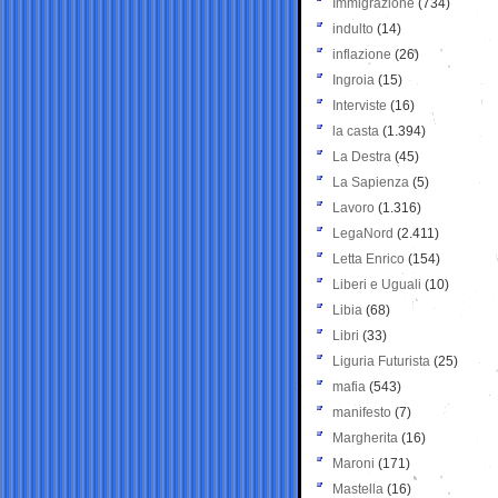
Immigrazione
(734)
indulto
(14)
inflazione
(26)
Ingroia
(15)
Interviste
(16)
la casta
(1.394)
La Destra
(45)
La Sapienza
(5)
Lavoro
(1.316)
LegaNord
(2.411)
Letta Enrico
(154)
Liberi e Uguali
(10)
Libia
(68)
Libri
(33)
Liguria Futurista
(25)
mafia
(543)
manifesto
(7)
Margherita
(16)
Maroni
(171)
Mastella
(16)