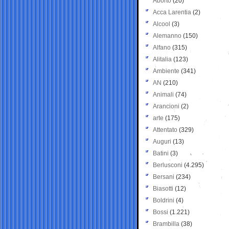
Aborto
(20)
Acca Larentia
(2)
Alcool
(3)
Alemanno
(150)
Alfano
(315)
Alitalia
(123)
Ambiente
(341)
AN
(210)
Animali
(74)
Arancioni
(2)
arte
(175)
Attentato
(329)
Auguri
(13)
Batini
(3)
Berlusconi
(4.295)
Bersani
(234)
Biasotti
(12)
Boldrini
(4)
Bossi
(1.221)
Brambilla
(38)