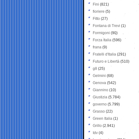
Fini
(821)
fioriere
(5)
Fitto
(27)
Fontana di Trevi
(1)
Formigoni
(90)
Forza Italia
(596)
frana
(9)
Fratelli d'Italia
(291)
Futuro e Libertà
(510)
g8
(25)
Gelmini
(68)
Genova
(542)
Giannino
(10)
Giustizia
(5.784)
governo
(5.799)
Grasso
(22)
Green Italia
(1)
Grillo
(2.941)
Idv
(4)