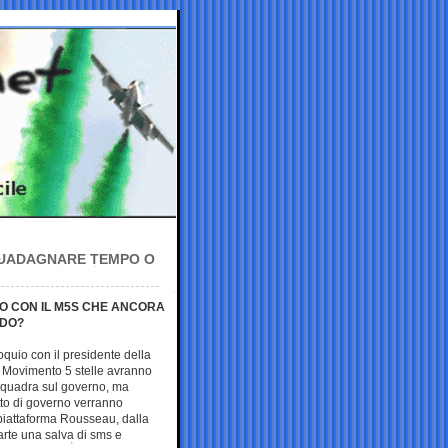
 GUADAGNARE TEMPO O
O CON IL M5S CHE ANCORA
RDO?
quio con il presidente della
 Movimento 5 stelle avranno
a quadra sul governo, ma
atto di governo verranno
a piattaforma Rousseau, dalla
arte una salva di sms e