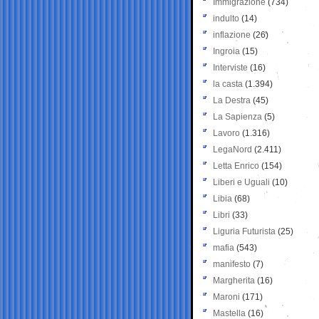
Immigrazione
(734)
indulto
(14)
inflazione
(26)
Ingroia
(15)
Interviste
(16)
la casta
(1.394)
La Destra
(45)
La Sapienza
(5)
Lavoro
(1.316)
LegaNord
(2.411)
Letta Enrico
(154)
Liberi e Uguali
(10)
Libia
(68)
Libri
(33)
Liguria Futurista
(25)
mafia
(543)
manifesto
(7)
Margherita
(16)
Maroni
(171)
Mastella
(16)