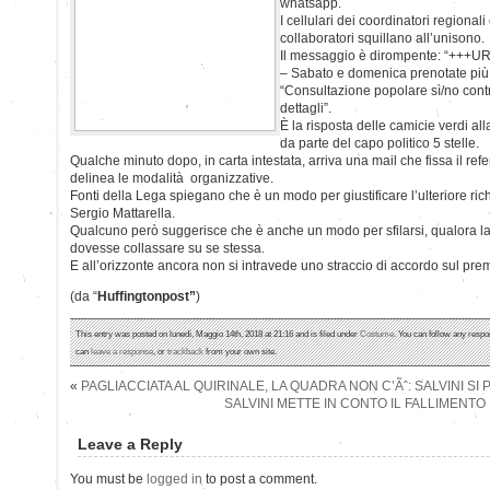
whatsapp.
I cellulari dei coordinatori regionali 
collaboratori squillano all’unisono.
Il messaggio è dirompente: “+++U
– Sabato e domenica prenotate più 
“Consultazione popolare sì/no cont
dettagli”.
È la risposta delle camicie verdi all
da parte del capo politico 5 stelle.
Qualche minuto dopo, in carta intestata, arriva una mail che fissa il ref
delinea le modalità organizzative.
Fonti della Lega spiegano che è un modo per giustificare l’ulteriore rich
Sergio Mattarella.
Qualcuno però suggerisce che è anche un modo per sfilarsi, qualora la
dovesse collassare su se stessa.
E all’orizzonte ancora non si intravede uno straccio di accordo sul prem
(da “
Huffingtonpost”
)
This entry was posted on lunedì, Maggio 14th, 2018 at 21:16 and is filed under
Costume
. You can follow any respo
can
leave a response
, or
trackback
from your own site.
«
PAGLIACCIATA AL QUIRINALE, LA QUADRA NON C’Ãˆ: SALVINI SI 
SALVINI METTE IN CONTO IL FALLIMENTO
Leave a Reply
You must be
logged in
to post a comment.