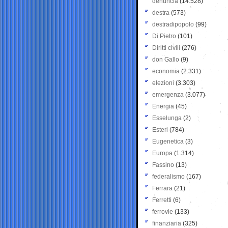
denuncia
(14.528)
destra
(573)
destradipopolo
(99)
Di Pietro
(101)
Diritti civili
(276)
don Gallo
(9)
economia
(2.331)
elezioni
(3.303)
emergenza
(3.077)
Energia
(45)
Esselunga
(2)
Esteri
(784)
Eugenetica
(3)
Europa
(1.314)
Fassino
(13)
federalismo
(167)
Ferrara
(21)
Ferretti
(6)
ferrovie
(133)
finanziaria
(325)