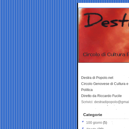
Destra di Popolo.net
Circolo Genovese di Cultura e
Politica
Diretto da Riccardo Fucile
Scrivici: destradipopolo@gma
Categorie
100 giorni
(5)