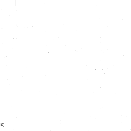
)
19)