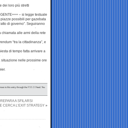
e dei loro più stretti
RGENTE+++ – si legge testuale
piazze possibili per gazebata
ratto di governo”. Seguiranno
a chiamata alle armi della rete
erendum “tra la cittadinanza”, e
iesta di tempo fatta arrivare a
 situazione nelle prossime ore
ier.
nses to this entry through the
RSS 2.0
feed. You
PREPARA A SFILARSI
 E CERCA L’EXIT STRATEGY
»