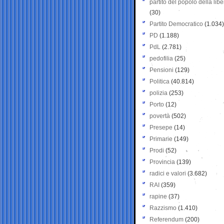
partito del popolo della libe
(30)
Partito Democratico
(1.034)
PD
(1.188)
PdL
(2.781)
pedofilia
(25)
Pensioni
(129)
Politica
(40.814)
polizia
(253)
Porto
(12)
povertà
(502)
Presepe
(14)
Primarie
(149)
Prodi
(52)
Provincia
(139)
radici e valori
(3.682)
RAI
(359)
rapine
(37)
Razzismo
(1.410)
Referendum
(200)