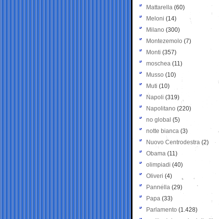
Mattarella
(60)
Meloni
(14)
Milano
(300)
Montezemolo
(7)
Monti
(357)
moschea
(11)
Musso
(10)
Muti
(10)
Napoli
(319)
Napolitano
(220)
no global
(5)
notte bianca
(3)
Nuovo Centrodestra
(2)
Obama
(11)
olimpiadi
(40)
Oliveri
(4)
Pannella
(29)
Papa
(33)
Parlamento
(1.428)