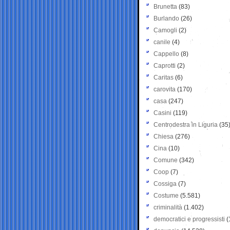
Brunetta
(83)
Burlando
(26)
Camogli
(2)
canile
(4)
Cappello
(8)
Caprotti
(2)
Caritas
(6)
carovita
(170)
casa
(247)
Casini
(119)
Centrodestra in Liguria
(35
Chiesa
(276)
Cina
(10)
Comune
(342)
Coop
(7)
Cossiga
(7)
Costume
(5.581)
criminalità
(1.402)
democratici e progressisti
(