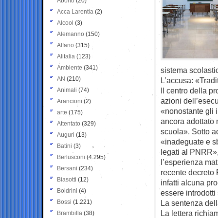
Aborto
(20)
Acca Larentia
(2)
Alcool
(3)
Alemanno
(150)
Alfano
(315)
Alitalia
(123)
Ambiente
(341)
sistema scolasti
AN
(210)
L’accusa: «Tradi
Il centro della p
Animali
(74)
azioni dell’esecu
Arancioni
(2)
«nonostante gli 
arte
(175)
ancora adottato m
Attentato
(329)
scuola». Sotto ac
Auguri
(13)
«inadeguate e sb
Batini
(3)
legati al PNRR»,
Berlusconi
(4.295)
l’esperienza matu
Bersani
(234)
recente decreto
Biasotti
(12)
infatti alcuna pr
Boldrini
(4)
essere introdotti
Bossi
(1.221)
La sentenza del
La lettera richia
Brambilla
(38)