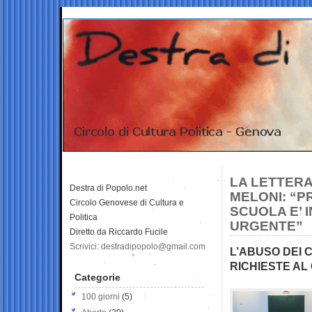
LA LETTERA
Destra di Popolo.net
MELONI: “P
Circolo Genovese di Cultura e
SCUOLA E’ 
Politica
URGENTE”
Diretto da Riccardo Fucile
Scrivici: destradipopolo@gmail.com
L’ABUSO DEI 
RICHIESTE AL
Categorie
100 giorni
(5)