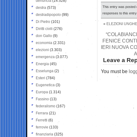
denuncia
(14.528)
This entry was posted o
destra
(573)
responses to this entr
destradipopolo
(99)
Di Pietro
(101)
«
ELEZIONI UNGHER
Diritti civili
(276)
“COLABIANCHI
don Gallo
(9)
FENICE CONT
economia
(2.331)
IERI NUOVA C
elezioni
(3.303)
A
emergenza
(3.077)
Leave a Rep
Energia
(45)
You must be
log
Esselunga
(2)
Esteri
(784)
Eugenetica
(3)
Europa
(1.314)
Fassino
(13)
federalismo
(167)
Ferrara
(21)
Ferretti
(6)
ferrovie
(133)
finanziaria
(325)