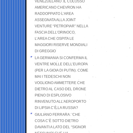
VENEZUELANO .IL COLOSSO
AMERICANO CHEVRON HA
RADDOPPIATO L’AREA
ASSEGNATA ALLA JOINT
VENTURE “PETROPIAR” NELLA
FASCIA DELL’ORINOCO,
L’AREA CHE OSPITA LE
MAGGIORI RISERVE MONDIALI
DI GREGGIO
LA GERMANIA SI CONFERMA IL
VENTRE MOLLE DELL’EUROPA
(PER LA GIOIA DI PUTIN). COME
MAI I TEDESCHI NON
VOGLIONO AMMETTERE CHE
DIETRO AL CASO DEL DRONE
PIENO DI ESPLOSIVO
RINVENUTO ALL’AEROPORTO
DI LIPSIA C’È LA RUSSIA?
GIULIANO FERRARA: ’CHE
COSA C’È SOTTO DIETRO
DAVANTI A LATO DEL “SIGNOR