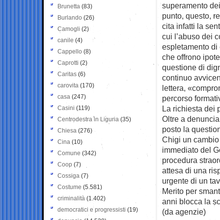
superamento dei 
Brunetta
(83)
punto, questo, r
Burlando
(26)
cita infatti la 
Camogli
(2)
cui l’abuso dei c
canile
(4)
espletamento di 
Cappello
(8)
che offrono ipote
Caprotti
(2)
questione di digni
Caritas
(6)
continuo avvicen
carovita
(170)
lettera, «compro
casa
(247)
percorso formati
La richiesta dei
Casini
(119)
Oltre a denuncia
Centrodestra in Liguria
(35)
posto la questio
Chiesa
(276)
Chigi un cambio 
Cina
(10)
immediato del Go
Comune
(342)
procedura straord
Coop
(7)
attesa di una ris
Cossiga
(7)
urgente di un tav
Costume
(5.581)
Merito per smante
criminalità
(1.402)
anni blocca la s
democratici e progressisti
(19)
(da agenzie)