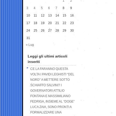
1
2
3
4
5
6
7
8
9
10
11
12
13
14
15
16
17
18
19
20
21
22
23
24
25
26
27
28
29
30
31
« Lug
Leggi gli ultimi articoli
inseriti
CE LA FARANNO QUESTA
VOLTA I PAVIDI LEGHISTI “DEL
NORD” A METTERE SOTTO
SCHIAFFO SALVINI? I
GOVERNATORI ATTILIO
FONTANA E MASSIMILIANO
FEDRIGA, INSIEME AL “DOGE”
LUCA ZAIA, SONO PRONTI A
FORMALIZZARE UNA