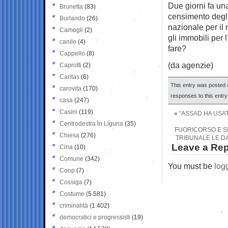
Due giorni fa una
Brunetta
(83)
censimento degli 
Burlando
(26)
nazionale per il 
Camogli
(2)
gli immobili per 
canile
(4)
fare?
Cappello
(8)
(da agenzie)
Caprotti
(2)
Caritas
(6)
This entry was posted 
carovita
(170)
responses to this entr
casa
(247)
Casini
(119)
«
“ASSAD HA USAT
Centrodestra in Liguria
(35)
FUORICORSO E S
Chiesa
(276)
TRIBUNALE LE DA
Leave a Rep
Cina
(10)
Comune
(342)
You must be
log
Coop
(7)
Cossiga
(7)
Costume
(5.581)
criminalità
(1.402)
democratici e progressisti
(19)