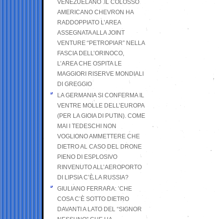
VENEZUELANO .IL COLOSSO
AMERICANO CHEVRON HA
RADDOPPIATO L’AREA
ASSEGNATA ALLA JOINT
VENTURE “PETROPIAR” NELLA
FASCIA DELL’ORINOCO,
L’AREA CHE OSPITA LE
MAGGIORI RISERVE MONDIALI
DI GREGGIO
LA GERMANIA SI CONFERMA IL
VENTRE MOLLE DELL’EUROPA
(PER LA GIOIA DI PUTIN). COME
MAI I TEDESCHI NON
VOGLIONO AMMETTERE CHE
DIETRO AL CASO DEL DRONE
PIENO DI ESPLOSIVO
RINVENUTO ALL’AEROPORTO
DI LIPSIA C’È LA RUSSIA?
GIULIANO FERRARA: ’CHE
COSA C’È SOTTO DIETRO
DAVANTI A LATO DEL “SIGNOR