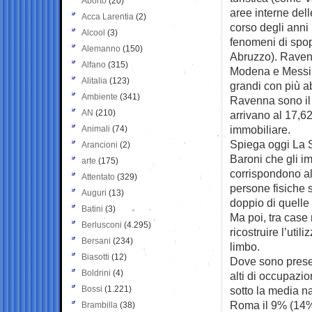
Aborto
(20)
aree interne dell
Acca Larentia
(2)
corso degli anni 
Alcool
(3)
fenomeni di spop
Alemanno
(150)
Abruzzo). Raven
Alfano
(315)
Modena e Messin
Alitalia
(123)
grandi con più a
Ambiente
(341)
Ravenna sono il
AN
(210)
arrivano al 17,6
immobiliare.
Animali
(74)
Spiega oggi La S
Arancioni
(2)
Baroni che gli i
arte
(175)
corrispondono al 
Attentato
(329)
persone fisiche s
Auguri
(13)
doppio di quelle a
Batini
(3)
Ma poi, tra case 
Berlusconi
(4.295)
ricostruire l’uti
Bersani
(234)
limbo.
Biasotti
(12)
Dove sono present
Boldrini
(4)
alti di occupazio
Bossi
(1.221)
sotto la media na
Roma il 9% (14% 
Brambilla
(38)