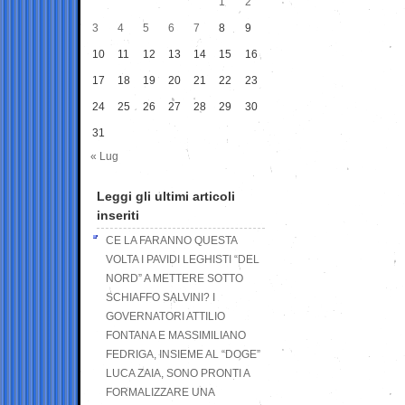
1
2
3
4
5
6
7
8
9
10
11
12
13
14
15
16
17
18
19
20
21
22
23
24
25
26
27
28
29
30
31
« Lug
Leggi gli ultimi articoli
inseriti
CE LA FARANNO QUESTA
VOLTA I PAVIDI LEGHISTI “DEL
NORD” A METTERE SOTTO
SCHIAFFO SALVINI? I
GOVERNATORI ATTILIO
FONTANA E MASSIMILIANO
FEDRIGA, INSIEME AL “DOGE”
LUCA ZAIA, SONO PRONTI A
FORMALIZZARE UNA