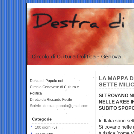
LA MAPPA D
Destra di Popolo.net
SETTE MILI
Circolo Genovese di Cultura e
Politica
SI TROVANO N
Diretto da Riccardo Fucile
NELLE AREE I
Scrivici: destradipopolo@gmail.com
SUBITO SPOP
Categorie
In Italia sono set
Si trovano nelle
100 giorni
(5)
turistica (come V