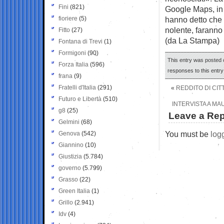
Fini
(821)
Google Maps, in 
fioriere
(5)
hanno detto che 
nolente, faranno
Fitto
(27)
(da La Stampa)
Fontana di Trevi
(1)
Formigoni
(90)
This entry was posted o
Forza Italia
(596)
responses to this entr
frana
(9)
Fratelli d'Italia
(291)
«
REDDITO DI CIT
Futuro e Libertà
(510)
INTERVISTA A MAU
g8
(25)
Leave a Rep
Gelmini
(68)
You must be
log
Genova
(542)
Giannino
(10)
Giustizia
(5.784)
governo
(5.799)
Grasso
(22)
Green Italia
(1)
Grillo
(2.941)
Idv
(4)