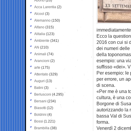
Aborto
(20)
Acca Larentia
(2)
Alcool
(3)
Alemanno
(150)
Alfano
(315)
immediatamente, 
Alitalia
(123)
Ecco la question
Ambiente
(341)
2016 con cui si 
AN
(210)
dei numeri delle
della toponomast
Animali
(74)
esempio: una via
Arancioni
(2)
suffisso «dei». V
arte
(175)
Per esempio: le 
Attentato
(329)
per errore, un a
Auguri
(13)
di scena.
Batini
(3)
«Per me è una to
Berlusconi
(4.295)
cultura, è una co
Bersani
(234)
Borgone di Susa 
Biasotti
(12)
autorizzando la 
Boldrini
(4)
bassa Val di Sus
Bossi
(1.221)
forma.
Venerdì 2 dicembr
Brambilla
(38)