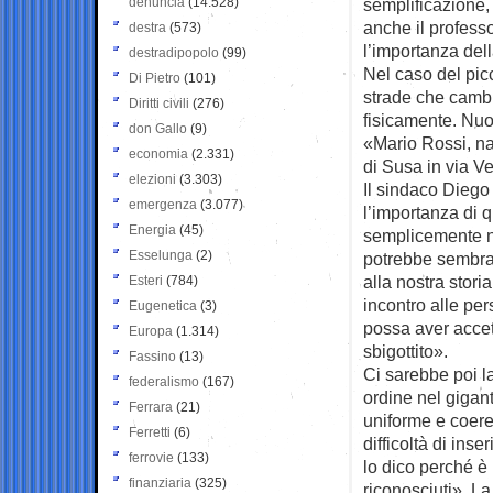
denuncia
(14.528)
semplificazione,
anche il profess
destra
(573)
l’importanza del
destradipopolo
(99)
Nel caso del pi
Di Pietro
(101)
strade che cambi
Diritti civili
(276)
fisicamente. Nuov
don Gallo
(9)
«Mario Rossi, na
economia
(2.331)
di Susa in via Ve
elezioni
(3.303)
Il sindaco Diego 
emergenza
(3.077)
l’importanza di 
Energia
(45)
semplicemente n
Esselunga
(2)
potrebbe sembrar
alla nostra stor
Esteri
(784)
incontro alle pe
Eugenetica
(3)
possa aver accet
Europa
(1.314)
sbigottito».
Fassino
(13)
Ci sarebbe poi la
federalismo
(167)
ordine nel gigant
Ferrara
(21)
uniforme e coeren
Ferretti
(6)
difficoltà di in
ferrovie
(133)
lo dico perché è
finanziaria
(325)
riconosciuti». L