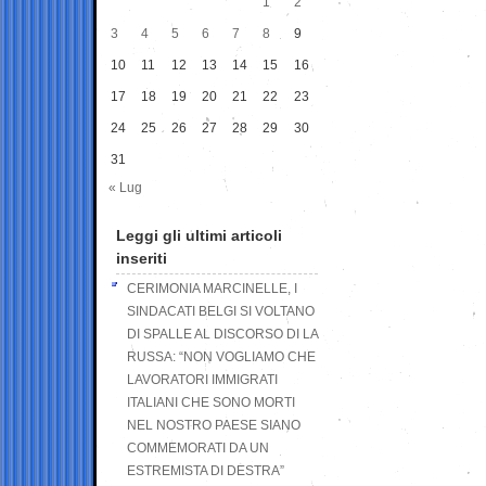
1
2
3
4
5
6
7
8
9
10
11
12
13
14
15
16
17
18
19
20
21
22
23
24
25
26
27
28
29
30
31
« Lug
Leggi gli ultimi articoli
inseriti
CERIMONIA MARCINELLE, I
SINDACATI BELGI SI VOLTANO
DI SPALLE AL DISCORSO DI LA
RUSSA: “NON VOGLIAMO CHE
LAVORATORI IMMIGRATI
ITALIANI CHE SONO MORTI
NEL NOSTRO PAESE SIANO
COMMEMORATI DA UN
ESTREMISTA DI DESTRA”