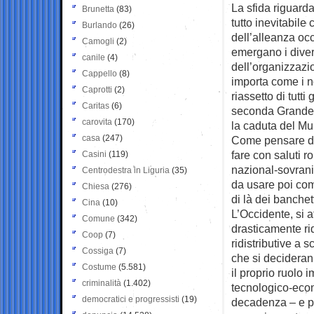
La sfida riguarda
Brunetta
(83)
tutto inevitabile
Burlando
(26)
dell’alleanza o
Camogli
(2)
emergano i diver
canile
(4)
dell’organizzazi
Cappello
(8)
importa come i no
Caprotti
(2)
riassetto di tutti
Caritas
(6)
seconda Grande 
carovita
(170)
la caduta del Mu
casa
(247)
Come pensare di 
fare con saluti 
Casini
(119)
nazional-sovranis
Centrodestra in Liguria
(35)
da usare poi com
Chiesa
(276)
di là dei banchet
Cina
(10)
L’Occidente, si 
Comune
(342)
drasticamente rid
Coop
(7)
ridistributive a 
Cossiga
(7)
che si deciderann
Costume
(5.581)
il proprio ruolo 
criminalità
(1.402)
tecnologico-econo
democratici e progressisti
(19)
decadenza – e po