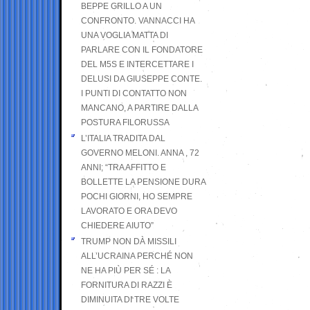
BEPPE GRILLO A UN
CONFRONTO. VANNACCI HA
UNA VOGLIA MATTA DI
PARLARE CON IL FONDATORE
DEL M5S E INTERCETTARE I
DELUSI DA GIUSEPPE CONTE.
I PUNTI DI CONTATTO NON
MANCANO, A PARTIRE DALLA
POSTURA FILORUSSA
L’ITALIA TRADITA DAL
GOVERNO MELONI. ANNA , 72
ANNI; “TRA AFFITTO E
BOLLETTE LA PENSIONE DURA
POCHI GIORNI, HO SEMPRE
LAVORATO E ORA DEVO
CHIEDERE AIUTO”
TRUMP NON DÀ MISSILI
ALL’UCRAINA PERCHÉ NON
NE HA PIÙ PER SÉ : LA
FORNITURA DI RAZZI È
DIMINUITA DI TRE VOLTE