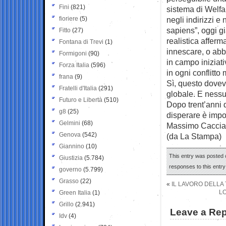
Fini
(821)
sistema di Welfar
fioriere
(5)
negli indirizzi e
sapiens”, oggi gi
Fitto
(27)
realistica affer
Fontana di Trevi
(1)
innescare, o abb
Formigoni
(90)
in campo iniziati
Forza Italia
(596)
in ogni conflitto
frana
(9)
Sì, questo dovev
Fratelli d'Italia
(291)
globale. E nessu
Futuro e Libertà
(510)
Dopo trent’anni d
g8
(25)
disperare è imp
Gelmini
(68)
Massimo Caccia
Genova
(542)
(da La Stampa)
Giannino
(10)
This entry was posted o
Giustizia
(5.784)
responses to this entr
governo
(5.799)
Grasso
(22)
«
IL LAVORO DELLA
LO
Green Italia
(1)
Grillo
(2.941)
Leave a Rep
Idv
(4)