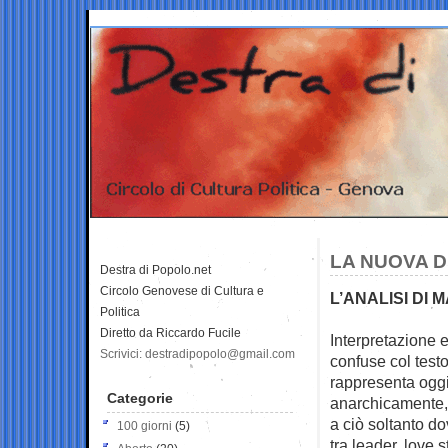
LA NUOVA D
Destra di Popolo.net
Circolo Genovese di Cultura e
L’ANALISI DI 
Politica
Diretto da Riccardo Fucile
Interpretazione
Scrivici: destradipopolo@gmail.com
confuse col test
rappresenta oggi
Categorie
anarchicamente, 
a ciò soltanto d
100 giorni
(5)
tra leader, love s