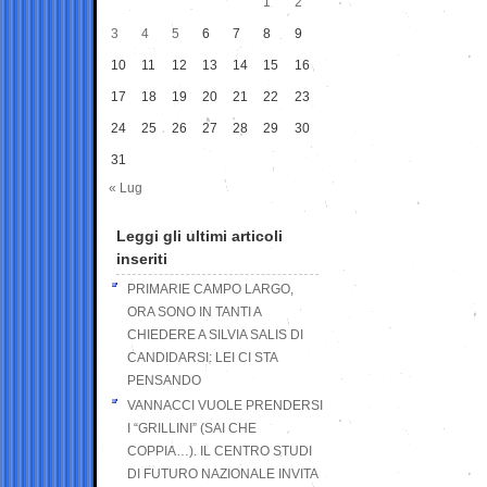
1
2
3
4
5
6
7
8
9
10
11
12
13
14
15
16
17
18
19
20
21
22
23
24
25
26
27
28
29
30
31
« Lug
Leggi gli ultimi articoli
inseriti
PRIMARIE CAMPO LARGO,
ORA SONO IN TANTI A
CHIEDERE A SILVIA SALIS DI
CANDIDARSI: LEI CI STA
PENSANDO
VANNACCI VUOLE PRENDERSI
I “GRILLINI” (SAI CHE
COPPIA…). IL CENTRO STUDI
DI FUTURO NAZIONALE INVITA