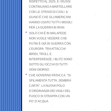
RISPETTO AL 2025, E I RUSSI
CONTINUANO A MARTELLARE
CON LE STRAGI DI CIVILI. IL
GUAIO È CHE GLI AMERICANI
HANNO USATO TUTTI I MISSILI
PER LA GUERRA IN IRAN
SOLO CHI È IN MALAFEDE
NON VUOLE VEDERE CHE
PUTIN È GIÀ IN GUERRA CON
L’EUROPA: TRA ATTACCHI
IBRIDI, TROLL E
INTERFERENZE, I BLITZ SONO
SOTTO GLI OCCHI DI TUTTI
OGNI GIORNO
CHE GOVERNO PATACCA. “SI
SFILAMENTA TUTTA, SEMBRA
CARTA”. LA NUOVA POLO
D’ORDINANZA DEI VIGILI DEL
FUOCO SI STRAPPA CON UN
PO’ D’ACQUA