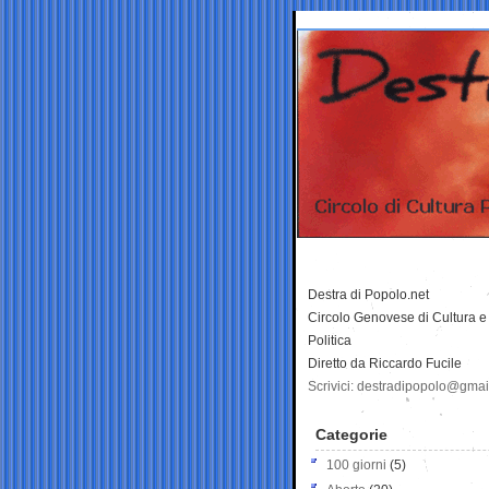
Destra di Popolo.net
Circolo Genovese di Cultura e
Politica
Diretto da Riccardo Fucile
Scrivici: destradipopolo@gma
Categorie
100 giorni
(5)