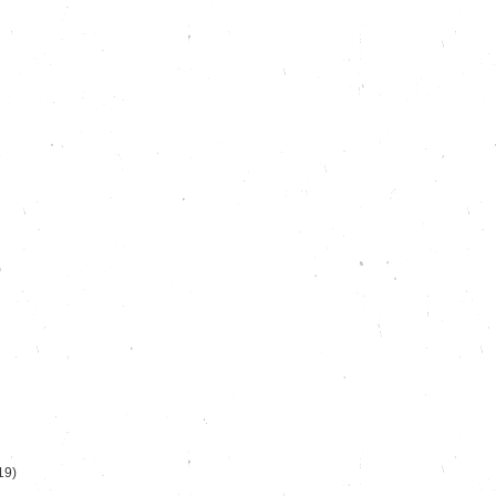
)
19)