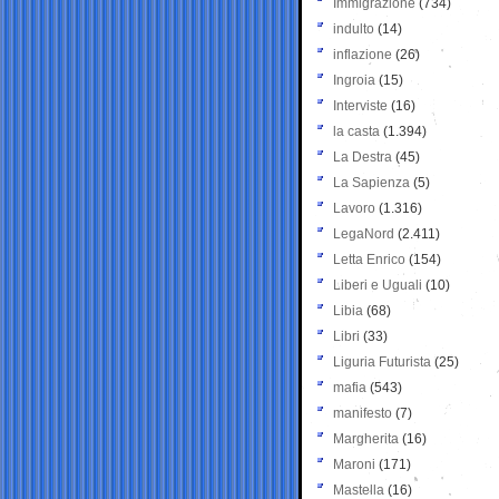
Immigrazione
(734)
indulto
(14)
inflazione
(26)
Ingroia
(15)
Interviste
(16)
la casta
(1.394)
La Destra
(45)
La Sapienza
(5)
Lavoro
(1.316)
LegaNord
(2.411)
Letta Enrico
(154)
Liberi e Uguali
(10)
Libia
(68)
Libri
(33)
Liguria Futurista
(25)
mafia
(543)
manifesto
(7)
Margherita
(16)
Maroni
(171)
Mastella
(16)