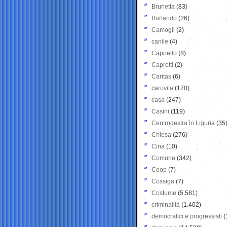
Brunetta
(83)
Burlando
(26)
Camogli
(2)
canile
(4)
Cappello
(8)
Caprotti
(2)
Caritas
(6)
carovita
(170)
casa
(247)
Casini
(119)
Centrodestra in Liguria
(35
Chiesa
(276)
Cina
(10)
Comune
(342)
Coop
(7)
Cossiga
(7)
Costume
(5.581)
criminalità
(1.402)
democratici e progressisti
(