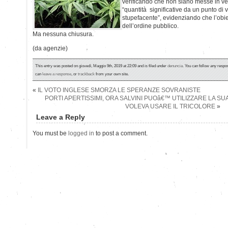
verificando che non siano messe in ven
“quantità significative da un punto di 
stupefacente”, evidenziando che l’obiett
dell’ordine pubblico.
Ma nessuna chiusura.
(da agenzie)
This entry was posted on giovedì, Maggio 9th, 2019 at 22:09 and is filed under
denuncia
. You can follow any respo
can
leave a response
, or
trackback
from your own site.
«
IL VOTO INGLESE SMORZA LE SPERANZE SOVRANISTE
PORTI APERTISSIMI, ORA SALVINI PUOâ€™ UTILIZZARE LA SU
VOLEVA USARE IL TRICOLORE
»
Leave a Reply
You must be
logged in
to post a comment.