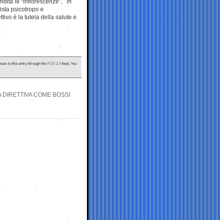
dita le “infiorescenze”, in
vista psicotropo e
ivo è la tutela della salute e
nses to this entry through the
RSS 2.0
feed. You
A DIRETTIVA COME BOSSI