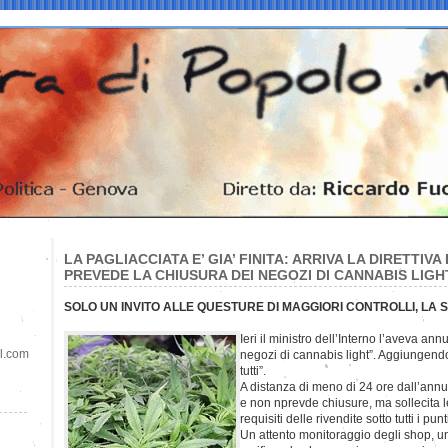
LA PAGLIACCIATA E’ GIA’ FINITA: ARRIVA LA DIRETTIVA
PREVEDE LA CHIUSURA DEI NEGOZI DI CANNABIS LIGH
SOLO UN INVITO ALLE QUESTURE DI MAGGIORI CONTROLLI, LA 
Ieri il ministro dell’Interno l’aveva ann
il.com
negozi di cannabis light”. Aggiungend
tutti”.
A distanza di meno di 24 ore dall’annunc
e non nprevde chiusure, ma sollecita l
requisiti delle rivendite sotto tutti i punti
Un attento monitoraggio degli shop, una 