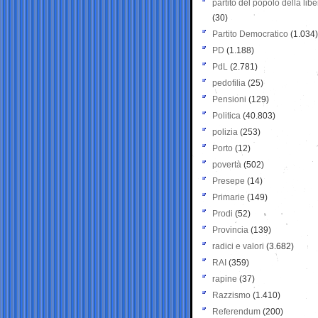
partito del popolo della libe
(30)
Partito Democratico
(1.034)
PD
(1.188)
PdL
(2.781)
pedofilia
(25)
Pensioni
(129)
Politica
(40.803)
polizia
(253)
Porto
(12)
povertà
(502)
Presepe
(14)
Primarie
(149)
Prodi
(52)
Provincia
(139)
radici e valori
(3.682)
RAI
(359)
rapine
(37)
Razzismo
(1.410)
Referendum
(200)