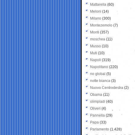
Mattarella
(60)
Meloni
(14)
Milano
(300)
Montezemolo
(7)
Monti
(357)
moschea
(11)
Musso
(10)
Muti
(10)
Napoli
(319)
Napolitano
(220)
no global
(5)
notte bianca
(3)
Nuovo Centrodestra
(2)
Obama
(11)
olimpiadi
(40)
Oliveri
(4)
Pannella
(29)
Papa
(33)
Parlamento
(1.428)