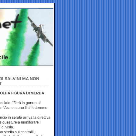
 DI SALVINI MA NON
T
SOLITA FIGURA DI MERDA
unciato: “Farò la guerra ai
o: “A uno a uno li chiuderemo
io in serata arriva la direttiva
e questure a monitorare i
 di vista.
stretta sui controlli,