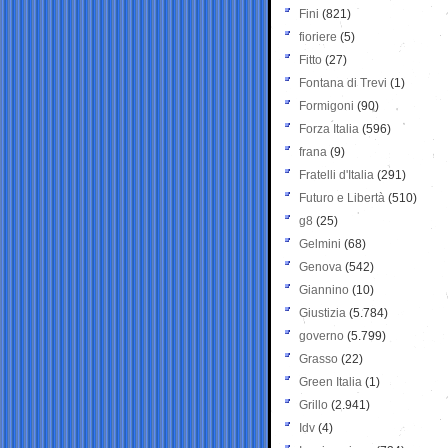
Fini
(821)
fioriere
(5)
Fitto
(27)
Fontana di Trevi
(1)
Formigoni
(90)
Forza Italia
(596)
frana
(9)
Fratelli d'Italia
(291)
Futuro e Libertà
(510)
g8
(25)
Gelmini
(68)
Genova
(542)
Giannino
(10)
Giustizia
(5.784)
governo
(5.799)
Grasso
(22)
Green Italia
(1)
Grillo
(2.941)
Idv
(4)