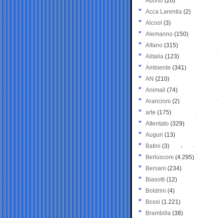
Aborto
(20)
Acca Larentia
(2)
Alcool
(3)
Alemanno
(150)
Alfano
(315)
Alitalia
(123)
Ambiente
(341)
AN
(210)
Animali
(74)
Arancioni
(2)
arte
(175)
Attentato
(329)
Auguri
(13)
Batini
(3)
Berlusconi
(4.295)
Bersani
(234)
Biasotti
(12)
Boldrini
(4)
Bossi
(1.221)
Brambilla
(38)