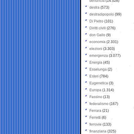
denuncia
(14.528)
destra
(573)
destradipopolo
(99)
Di Pietro
(101)
Diritti civili
(276)
don Gallo
(9)
economia
(2.331)
elezioni
(3.303)
emergenza
(3.077)
Energia
(45)
Esselunga
(2)
Esteri
(784)
Eugenetica
(3)
Europa
(1.314)
Fassino
(13)
federalismo
(167)
Ferrara
(21)
Ferretti
(6)
ferrovie
(133)
finanziaria
(325)