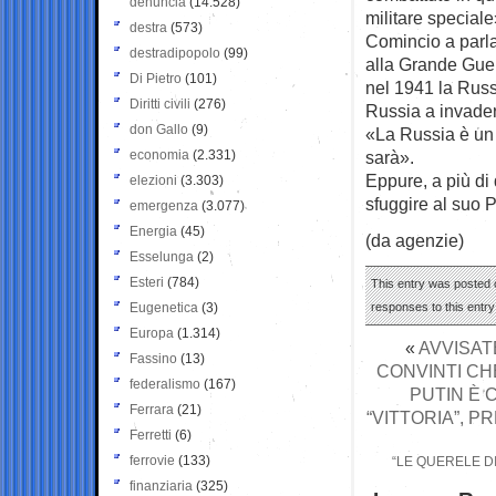
denuncia
(14.528)
militare speciale
destra
(573)
Comincio a parla
destradipopolo
(99)
alla Grande Guer
Di Pietro
(101)
nel 1941 la Russ
Diritti civili
(276)
Russia a invader
don Gallo
(9)
«La Russia è un 
economia
(2.331)
sarà».
Eppure, a più di 
elezioni
(3.303)
sfuggire al suo 
emergenza
(3.077)
Energia
(45)
(da agenzie)
Esselunga
(2)
Esteri
(784)
This entry was posted o
Eugenetica
(3)
responses to this entr
Europa
(1.314)
«
AVVISATE
Fassino
(13)
CONVINTI CH
federalismo
(167)
PUTIN È 
Ferrara
(21)
“VITTORIA”, P
Ferretti
(6)
ferrovie
(133)
“LE QUERELE DI
finanziaria
(325)