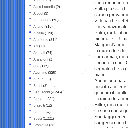
Aborto
(20)
che compone que
Acca Larentia
(2)
Sulla piazza, chi
Alcool
(3)
stanno provando 
Alemanno
(150)
Vittoria che cele
L’idea nazionale 
Alfano
(315)
Putin, ruota atto
Alitalia
(123)
mondiale. Il 9 ma
Ambiente
(341)
Ma quest’anno la
AN
(210)
in quasi due dec
Animali
(74)
carri armati, nien
Arancioni
(2)
Il modo in cui il
arte
(175)
segnale che la g
Attentato
(329)
piani.
Auguri
(13)
Anche una parata
Batini
(3)
riuscito a ottene
gennaio il confli
Berlusconi
(4.295)
Ucraina dura orm
Bersani
(234)
Hitler, nota qui
Biasotti
(12)
Ci sono consegu
Boldrini
(4)
Sondaggi recenti
Bossi
(1.221)
suggeriscono che 
Brambilla
(38)