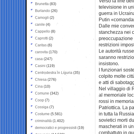
Verso la fine de
Brunetta
(83)
televisione in u
Burlando
(26)
guerra in Ucrain
Camogli
(2)
Putin «comandan
canile
(4)
Dalle mie conver
Cappello
(8)
stanchezza nei c
preoccupazione pe
Caprotti
(2)
restrizioni impos
Caritas
(6)
Le autorità russe
carovita
(170)
saranno restrizio
casa
(247)
insistono.
Casini
(119)
I funzionari sost
Centrodestra in Liguria
(35)
colpito molte cit
Chiesa
(276)
e atti di sabota
Cina
(10)
Nel villaggio di 
Comune
(342)
al memoriale lo
Coop
(7)
rossi in memoria 
Patriottica. La 
Cossiga
(7)
in tutta la Russi
Costume
(5.581)
sovietici morti 
criminalità
(1.402)
mascherati in un
democratici e progressisti
(19)
combattuto in qu