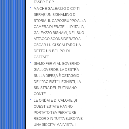
TASER E CP
MA CHE GALEAZZO DICI? TI
SERVE UN BIGNAMINO DI
STORIA. IL CAPOGRUPPO ALLA
CAMERA DI FRATELLI D’ITALIA,
GALEAZZO BIGNAMI, NEL SUO
ATTACCO SCONSIDERATO A
OSCAR LUIGI SCALFARO HA
DETTO UN BEL PO’ DI
CAZZATE
SIAMO FERMI AL GOVERNO
GIALLOVERDE: LA DESTRA
SULLA DIFESA È OSTAGGIO
DEI “PACIFISTI” LEGHISTI, LA
SINISTRA DEL PUTINIANO
CONTE
LE ONDATE DI CALORE DI
QUEST’ESTATE HANNO
PORTATO TEMPERATURE
RECORD IN TUTTA EUROPA E
UNA SICCITA’ MAI VISTA. I