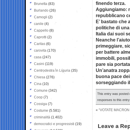
finendo terza.
Brunetta
(83)
Aggiungiamo: no
Burlando
(26)
repubblicano co
Camogli
(2)
E’ bastato che 
canile
(4)
politiche di un
Cappello
(8)
Italia dai suoi 
Caprotti
(2)
Neanche l’aiuto 
Caritas
(6)
primeggiare, si
carovita
(170)
per battere alme
casa
(247)
immobili, possi
pare sia portata
Casini
(119)
Un’anatra zoppa
Centrodestra in Liguria
(35)
buona pace dei 
Chiesa
(276)
sorseggiando il 
Cina
(10)
Comune
(342)
This entry was posted o
Coop
(7)
responses to this entr
Cossiga
(7)
«
“VOTATE MACRON 
Costume
(5.581)
criminalità
(1.402)
democratici e progressisti
(19)
Leave a Rep