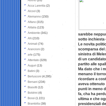
Aborto
(20)
Acca Larentia
(2)
Alcool
(3)
Alemanno
(150)
Alfano
(315)
Alitalia
(123)
Ambiente
(341)
sarebbe neppure
AN
(210)
sotto inchiesta 
Le novita politi
Animali
(74)
scomparsa del p
Arancioni
(2)
sinistra di Mele
arte
(175)
di un candidato
Attentato
(329)
partito alle sp
Auguri
(13)
Ma dato che i m
Batini
(3)
menano il torro
Berlusconi
(4.295)
ricordare a co
Bersani
(234)
aveva ottenuto 
Biasotti
(12)
punti in meno d
Boldrini
(4)
fa, cha ha perdu
Bossi
(1.221)
ultima e che og
presidenziali d
Brambilla
(38)