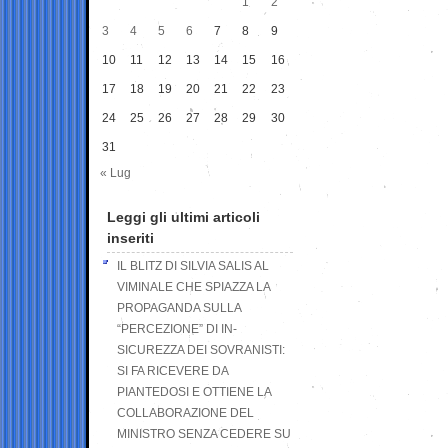
1
2
3
4
5
6
7
8
9
10
11
12
13
14
15
16
17
18
19
20
21
22
23
24
25
26
27
28
29
30
31
« Lug
Leggi gli ultimi articoli
inseriti
IL BLITZ DI SILVIA SALIS AL
VIMINALE CHE SPIAZZA LA
PROPAGANDA SULLA
“PERCEZIONE” DI IN-
SICUREZZA DEI SOVRANISTI:
SI FA RICEVERE DA
PIANTEDOSI E OTTIENE LA
COLLABORAZIONE DEL
MINISTRO SENZA CEDERE SU