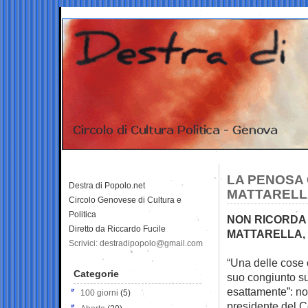
LA PENOSA 
Destra di Popolo.net
MATTARELL
Circolo Genovese di Cultura e
Politica
NON RICORDA
Diretto da Riccardo Fucile
MATTARELLA, 
Scrivici: destradipopolo@gmail.com
“Una delle cose c
Categorie
suo congiunto s
esattamente”: non
100 giorni
(5)
presidente del 