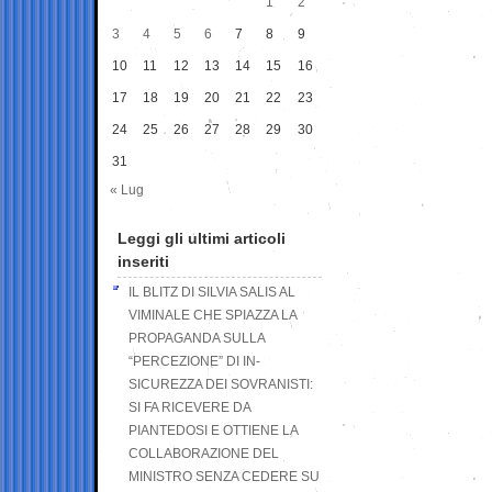
1
2
3
4
5
6
7
8
9
10
11
12
13
14
15
16
17
18
19
20
21
22
23
24
25
26
27
28
29
30
31
« Lug
Leggi gli ultimi articoli
inseriti
IL BLITZ DI SILVIA SALIS AL
VIMINALE CHE SPIAZZA LA
PROPAGANDA SULLA
“PERCEZIONE” DI IN-
SICUREZZA DEI SOVRANISTI:
SI FA RICEVERE DA
PIANTEDOSI E OTTIENE LA
COLLABORAZIONE DEL
MINISTRO SENZA CEDERE SU