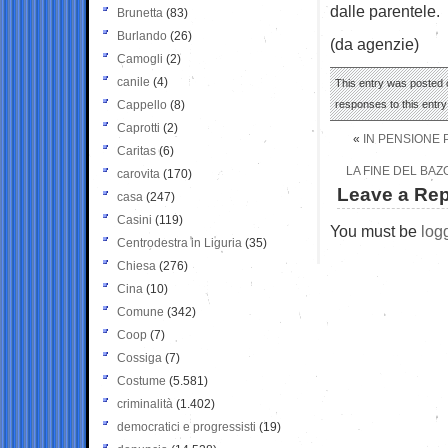
dalle parentele.
Brunetta
(83)
Burlando
(26)
(da agenzie)
Camogli
(2)
canile
(4)
This entry was posted o
Cappello
(8)
responses to this entr
Caprotti
(2)
«
IN PENSIONE 
Caritas
(6)
LA FINE DEL BAZ
carovita
(170)
Leave a Rep
casa
(247)
Casini
(119)
You must be
log
Centrodestra in Liguria
(35)
Chiesa
(276)
Cina
(10)
Comune
(342)
Coop
(7)
Cossiga
(7)
Costume
(5.581)
criminalità
(1.402)
democratici e progressisti
(19)