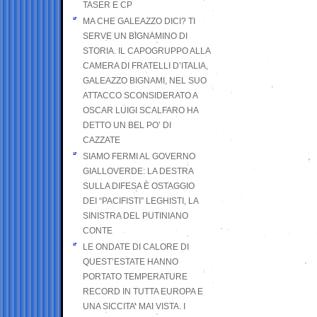
TASER E CP
MA CHE GALEAZZO DICI? TI
SERVE UN BIGNAMINO DI
STORIA. IL CAPOGRUPPO ALLA
CAMERA DI FRATELLI D’ITALIA,
GALEAZZO BIGNAMI, NEL SUO
ATTACCO SCONSIDERATO A
OSCAR LUIGI SCALFARO HA
DETTO UN BEL PO’ DI
CAZZATE
SIAMO FERMI AL GOVERNO
GIALLOVERDE: LA DESTRA
SULLA DIFESA È OSTAGGIO
DEI “PACIFISTI” LEGHISTI, LA
SINISTRA DEL PUTINIANO
CONTE
LE ONDATE DI CALORE DI
QUEST’ESTATE HANNO
PORTATO TEMPERATURE
RECORD IN TUTTA EUROPA E
UNA SICCITA’ MAI VISTA. I