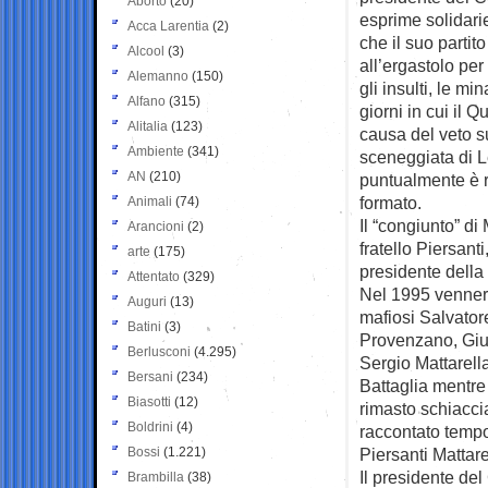
Aborto
(20)
esprime solidari
Acca Larentia
(2)
che il suo parti
Alcool
(3)
all’ergastolo per
Alemanno
(150)
gli insulti, le m
Alfano
(315)
giorni in cui il Q
Alitalia
(123)
causa del veto 
Ambiente
(341)
sceneggiata di 
AN
(210)
puntualmente è r
formato.
Animali
(74)
Il “congiunto” di
Arancioni
(2)
fratello Piersan
arte
(175)
presidente della
Attentato
(329)
Nel 1995 vennero
Auguri
(13)
mafiosi Salvator
Batini
(3)
Provenzano, Gi
Berlusconi
(4.295)
Sergio Mattarella
Bersani
(234)
Battaglia mentre 
Biasotti
(12)
rimasto schiacci
Boldrini
(4)
raccontato tempo 
Bossi
(1.221)
Piersanti Mattare
Il presidente de
Brambilla
(38)