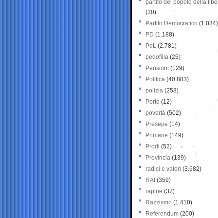
partito del popolo della libe
(30)
Partito Democratico
(1.034)
PD
(1.188)
PdL
(2.781)
pedofilia
(25)
Pensioni
(129)
Politica
(40.803)
polizia
(253)
Porto
(12)
povertà
(502)
Presepe
(14)
Primarie
(149)
Prodi
(52)
Provincia
(139)
radici e valori
(3.682)
RAI
(359)
rapine
(37)
Razzismo
(1.410)
Referendum
(200)