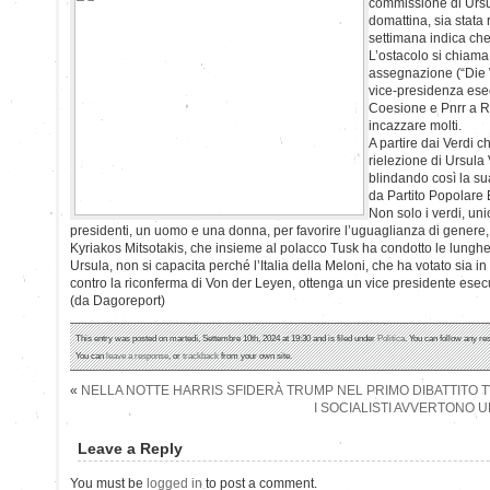
commissione di Ursu
domattina, sia stata 
settimana indica che 
L’ostacolo si chiama 
assegnazione (“Die W
vice-presidenza ese
Coesione e Pnrr a Ra
incazzare molti.
A partire dai Verdi c
rielezione di Ursula
blindando così la su
da Partito Popolare E
Non solo i verdi, un
presidenti, un uomo e una donna, per favorire l’uguaglianza di genere
Kyriakos Mitsotakis, che insieme al polacco Tusk ha condotto le lunghe t
Ursula, non si capacita perché l’Italia della Meloni, che ha votato sia
contro la riconferma di Von der Leyen, ottenga un vice presidente esecu
(da Dagoreport)
This entry was posted on martedì, Settembre 10th, 2024 at 19:30 and is filed under
Politica
. You can follow any re
You can
leave a response
, or
trackback
from your own site.
«
NELLA NOTTE HARRIS SFIDERÀ TRUMP NEL PRIMO DIBATTITO 
I SOCIALISTI AVVERTONO U
Leave a Reply
You must be
logged in
to post a comment.