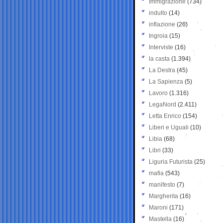
Immigrazione
(734)
indulto
(14)
inflazione
(26)
Ingroia
(15)
Interviste
(16)
la casta
(1.394)
La Destra
(45)
La Sapienza
(5)
Lavoro
(1.316)
LegaNord
(2.411)
Letta Enrico
(154)
Liberi e Uguali
(10)
Libia
(68)
Libri
(33)
Liguria Futurista
(25)
mafia
(543)
manifesto
(7)
Margherita
(16)
Maroni
(171)
Mastella
(16)