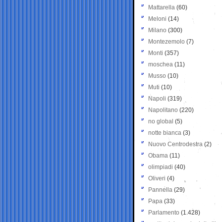
Mattarella
(60)
Meloni
(14)
Milano
(300)
Montezemolo
(7)
Monti
(357)
moschea
(11)
Musso
(10)
Muti
(10)
Napoli
(319)
Napolitano
(220)
no global
(5)
notte bianca
(3)
Nuovo Centrodestra
(2)
Obama
(11)
olimpiadi
(40)
Oliveri
(4)
Pannella
(29)
Papa
(33)
Parlamento
(1.428)