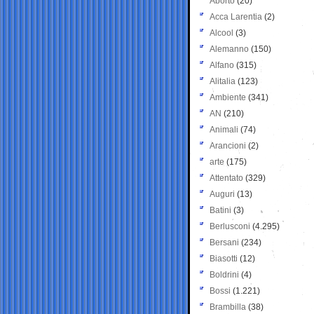
Aborto
(20)
Acca Larentia
(2)
Alcool
(3)
Alemanno
(150)
Alfano
(315)
Alitalia
(123)
Ambiente
(341)
AN
(210)
Animali
(74)
Arancioni
(2)
arte
(175)
Attentato
(329)
Auguri
(13)
Batini
(3)
Berlusconi
(4.295)
Bersani
(234)
Biasotti
(12)
Boldrini
(4)
Bossi
(1.221)
Brambilla
(38)