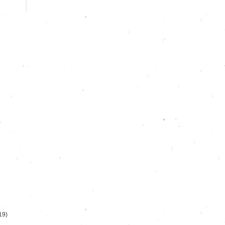
)
19)