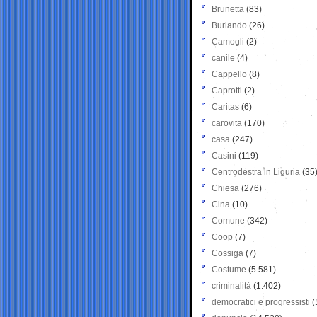
Brunetta
(83)
Burlando
(26)
Camogli
(2)
canile
(4)
Cappello
(8)
Caprotti
(2)
Caritas
(6)
carovita
(170)
casa
(247)
Casini
(119)
Centrodestra in Liguria
(35
Chiesa
(276)
Cina
(10)
Comune
(342)
Coop
(7)
Cossiga
(7)
Costume
(5.581)
criminalità
(1.402)
democratici e progressisti
(