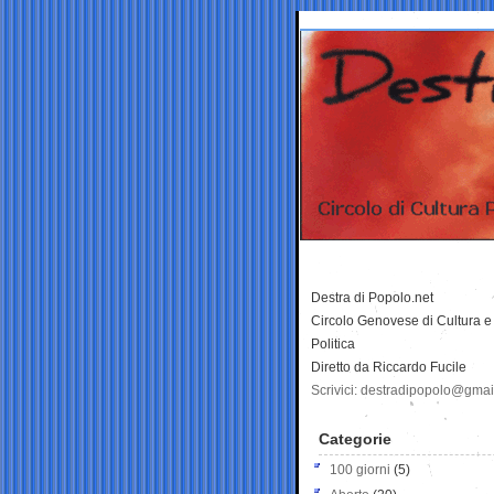
Destra di Popolo.net
Circolo Genovese di Cultura e
Politica
Diretto da Riccardo Fucile
Scrivici: destradipopolo@gma
Categorie
100 giorni
(5)