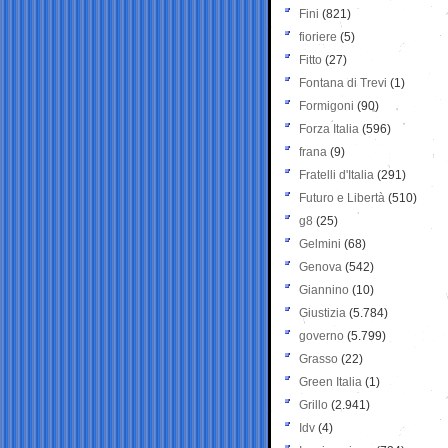
Fini
(821)
fioriere
(5)
Fitto
(27)
Fontana di Trevi
(1)
Formigoni
(90)
Forza Italia
(596)
frana
(9)
Fratelli d'Italia
(291)
Futuro e Libertà
(510)
g8
(25)
Gelmini
(68)
Genova
(542)
Giannino
(10)
Giustizia
(5.784)
governo
(5.799)
Grasso
(22)
Green Italia
(1)
Grillo
(2.941)
Idv
(4)