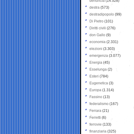
denuncia
(14.528)
destra
(573)
destradipopolo
(99)
Di Pietro
(101)
Diritti civili
(276)
don Gallo
(9)
economia
(2.331)
elezioni
(3.303)
emergenza
(3.077)
Energia
(45)
Esselunga
(2)
Esteri
(784)
Eugenetica
(3)
Europa
(1.314)
Fassino
(13)
federalismo
(167)
Ferrara
(21)
Ferretti
(6)
ferrovie
(133)
finanziaria
(325)