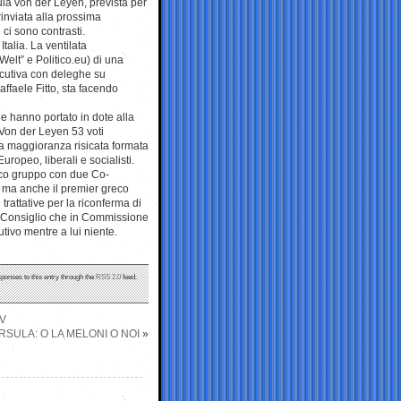
la von der Leyen, prevista per
rinviata alla prossima
ci sono contrasti.
Italia. La ventilata
elt” e Politico.eu) di una
cutiva con deleghe su
ffaele Fitto, sta facendo
he hanno portato in dote alla
 Von der Leyen 53 voti
a maggioranza risicata formata
uropeo, liberali e socialisti.
ico gruppo con due Co-
, ma anche il premier greco
rattative per la riconferma di
 in Consiglio che in Commissione
tivo mentre a lui niente.
sponses to this entry through the
RSS 2.0
feed.
TV
RSULA: O LA MELONI O NOI
»