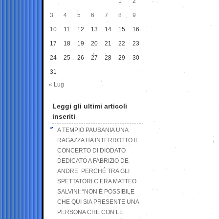
1
2
3
4
5
6
7
8
9
10
11
12
13
14
15
16
17
18
19
20
21
22
23
24
25
26
27
28
29
30
31
« Lug
Leggi gli ultimi articoli
inseriti
A TEMPIO PAUSANIA UNA
RAGAZZA HA INTERROTTO IL
CONCERTO DI DIODATO
DEDICATO A FABRIZIO DE
ANDRE’ PERCHÉ TRA GLI
SPETTATORI C’ERA MATTEO
SALVINI: “NON È POSSIBILE
CHE QUI SIA PRESENTE UNA
PERSONA CHE CON LE