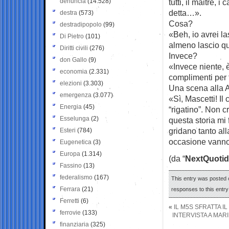
denuncia
(14.528)
tutti, il maitre,
detta…».
destra
(573)
Cosa?
destradipopolo
(99)
«Beh, io avrei la
Di Pietro
(101)
almeno lascio qu
Diritti civili
(276)
Invece?
don Gallo
(9)
«Invece niente, è
economia
(2.331)
complimenti per t
elezioni
(3.303)
Una scena alla 
emergenza
(3.077)
«Sì, Mascetti! Il
Energia
(45)
“rigatino”. Non 
Esselunga
(2)
questa storia mi 
gridano tanto all
Esteri
(784)
occasione vanno
Eugenetica
(3)
Europa
(1.314)
(da “
NextQuotid
Fassino
(13)
federalismo
(167)
This entry was posted 
Ferrara
(21)
responses to this entr
Ferretti
(6)
«
IL M5S SFRATTA 
ferrovie
(133)
INTERVISTA A MARI
finanziaria
(325)