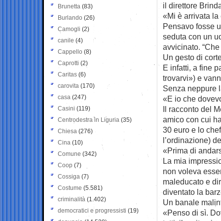
il direttore Brin
Brunetta
(83)
«Mi è arrivata la
Burlando
(26)
Pensavo fosse un
Camogli
(2)
seduta con un uo
canile
(4)
avvicinato. “Che 
Cappello
(8)
Un gesto di corte
Caprotti
(2)
E infatti, a fine
Caritas
(6)
trovarvi») e vann
carovita
(170)
Senza neppure la
casa
(247)
«E io che dovevo
Il racconto del 
Casini
(119)
amico con cui ha
Centrodestra in Liguria
(35)
30 euro e lo che
Chiesa
(276)
l’ordinazione) de
Cina
(10)
«Prima di andars
Comune
(342)
La mia impressi
Coop
(7)
non voleva esser
Cossiga
(7)
maleducato e dir
Costume
(5.581)
diventato la barz
criminalità
(1.402)
Un banale mali
democratici e progressisti
(19)
«Penso di sì. Do