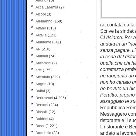
Aborto
(20)
Acca Larentia
(2)
Alcool
(3)
Alemanno
(150)
raccontata dalla 
Alfano
(315)
Scrive la sinda
Alitalia
(123)
C
i risiamo. Per 
Ambiente
(341)
andata in un “no
AN
(210)
senza pagare. L’o
la cena dal risto
Animali
(74)
quella che chi ha
Arancioni
(2)
correttezza profe
arte
(175)
ho raggiunto un 
Attentato
(329)
non ho cenato un
Auguri
(13)
ho bevuto un bic
Batini
(3)
Peraltro, proprio 
Berlusconi
(4.295)
assaggiato le sue
Bersani
(234)
Repubblica Roma,
Biasotti
(12)
Messaggero con L
Boldrini
(4)
ristorante e il s
Bossi
(1.221)
Il ristorante è B
andato a lavorare
Brambilla
(38)