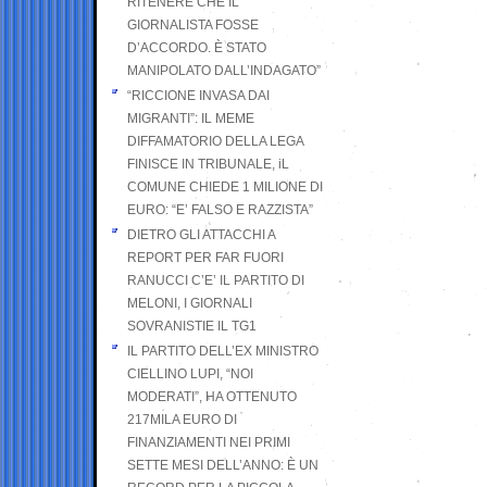
RITENERE CHE IL
GIORNALISTA FOSSE
D’ACCORDO. È STATO
MANIPOLATO DALL’INDAGATO”
“RICCIONE INVASA DAI
MIGRANTI”: IL MEME
DIFFAMATORIO DELLA LEGA
FINISCE IN TRIBUNALE, iL
COMUNE CHIEDE 1 MILIONE DI
EURO: “E’ FALSO E RAZZISTA”
DIETRO GLI ATTACCHI A
REPORT PER FAR FUORI
RANUCCI C’E’ IL PARTITO DI
MELONI, I GIORNALI
SOVRANISTIE IL TG1
IL PARTITO DELL’EX MINISTRO
CIELLINO LUPI, “NOI
MODERATI”, HA OTTENUTO
217MILA EURO DI
FINANZIAMENTI NEI PRIMI
SETTE MESI DELL’ANNO: È UN