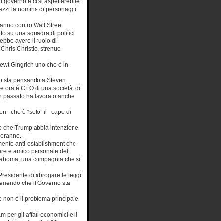
i governo e ci si aspetterebbe
alazzi la nomina di personaggi
ranno contro Wall Street
o su una squadra di politici
ebbe avere il ruolo di
Chris Christie, strenuo
Newt Gingrich uno che è in
mp sta pensando a Steven
e ora è CEO di una società di
n passato ha lavorato anche
mon che è “solo” il capo di
tto che Trump abbia intenzione
ederanno.
mente anti-establishment che
liere e amico personale del
klahoma, una compagnia che si
residente di abrogare le leggi
stenendo che il Governo sta
 non è il problema principale
 per gli affari economici e il