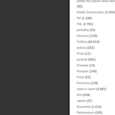
partito del popolo della libe
(30)
Partito Democratico
(1.034)
PD
(1.188)
PdL
(2.781)
pedofilia
(25)
Pensioni
(129)
Politica
(40.814)
polizia
(253)
Porto
(12)
povertà
(502)
Presepe
(14)
Primarie
(149)
Prodi
(52)
Provincia
(139)
radici e valori
(3.682)
RAI
(359)
rapine
(37)
Razzismo
(1.410)
Referendum
(200)