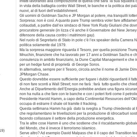
infatti lavorando alla composizione di quella che sarà la sua squadra d
in vista della battaglia contro Wall Street, le banche e la politica dei p
nuovi, al di fuori dell’establishment.
Gli uomini di Goldman Sachs e JP Morgan al potere, ma tranquilli lotte
Sorpresa: non è così. A quanto pare Trump sembra voler fare affidament
collaudati, a partire dall’ex sindaco di New York Rudy Giuliani che dovr
procuratore generale (in lizza c’è anche il Governatore del New Jersey 
difensore della causa contro i matrimoni gay).
Nel ruolo di Segretario di Stato in pole c’è l’ex speaker della Camera 
politica solamente dal 1979.
Ma la sorpresa maggiore riguarda il Tesoro, per quella posizione Tru
Mnuchin, finanziere che ha lavorato per 17 anni a Goldman Sachs e ch
consulenza in ambito finanziario, la Dune Capital Management e che i
per un hedge fund di proprietà di George Soros.
In alternativa, sempre per il Tesoro, circola anche il nome di Jamie Di
)
JPMorgan Chase.
Questo dovrebbe essere sufficiente per fugare i dubbi riguardanti il fa
di non fare sconti a Wall Street; non ne farà : farà tutto quello che chi
Anche al Dipartimento dell’Energia potrebbe andare una figura sicura
non ha nulla a che fare con le banche e con i poteri forti come il petro
Presidente Harold Hamm, a capo della Continental Resources dell’O
occupa di estrarre il shale oil tramite il fracking.
Questa settimana Hamm ha già dato la sveglia a Trump chiedendo al P
che regolamentano le trivellazioni per la produzione di idrocarburi so
facendo collassare il settore della produzione energetica.
Tra le altre cose Hamm è uno che sostiene che il riscaldamento globale
del Mondo, che è invece il terrorismo islamico.
19)
Serve altro? Ad esempio David Malpass che è il capo del Transition team