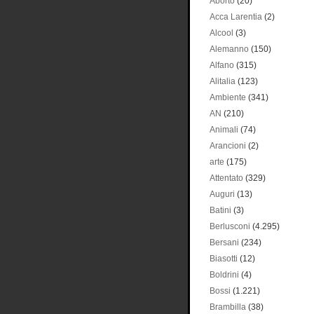
Aborto
(20)
Acca Larentia
(2)
Alcool
(3)
Alemanno
(150)
Alfano
(315)
Alitalia
(123)
Ambiente
(341)
AN
(210)
Animali
(74)
Arancioni
(2)
arte
(175)
Attentato
(329)
Auguri
(13)
Batini
(3)
Berlusconi
(4.295)
Bersani
(234)
Biasotti
(12)
Boldrini
(4)
Bossi
(1.221)
Brambilla
(38)