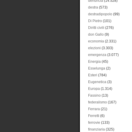
denuncia
(14.528)
destra
(573)
destradipopolo
(99)
Di Pietro
(101)
Diritti civili
(276)
don Gallo
(9)
economia
(2.331)
elezioni
(3.303)
emergenza
(3.077)
Energia
(45)
Esselunga
(2)
Esteri
(784)
Eugenetica
(3)
Europa
(1.314)
Fassino
(13)
federalismo
(167)
Ferrara
(21)
Ferretti
(6)
ferrovie
(133)
finanziaria
(325)