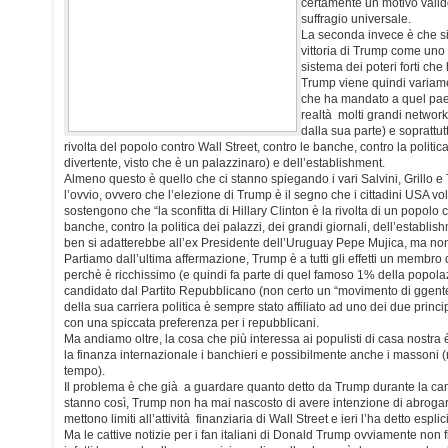
certamente un motivo valido
suffragio universale.
La seconda invece è che si
vittoria di Trump come uno 
sistema dei poteri forti che 
Trump viene quindi variam
che ha mandato a quel paes
realtà molti grandi network
dalla sua parte) e soprattu
rivolta del popolo contro Wall Street, contro le banche, contro la politic
divertente, visto che è un palazzinaro) e dell’establishment.
Almeno questo è quello che ci stanno spiegando i vari Salvini, Grillo e T
l’ovvio, ovvero che l’elezione di Trump è il segno che i cittadini USA
sostengono che “la sconfitta di Hillary Clinton è la rivolta di un popolo c
banche, contro la politica dei palazzi, dei grandi giornali, dell’establi
ben si adatterebbe all’ex Presidente dell’Uruguay Pepe Mujica, ma no
Partiamo dall’ultima affermazione, Trump è a tutti gli effetti un membro
perchè è ricchissimo (e quindi fa parte di quel famoso 1% della popola
candidato dal Partito Repubblicano (non certo un “movimento di ggent
della sua carriera politica è sempre stato affiliato ad uno dei due principa
con una spiccata preferenza per i repubblicani.
Ma andiamo oltre, la cosa che più interessa ai populisti di casa nostra è
la finanza internazionale i banchieri e possibilmente anche i massoni 
tempo).
Il problema è che già a guardare quanto detto da Trump durante la ca
stanno così, Trump non ha mai nascosto di avere intenzione di abrogare
mettono limiti all’attività finanziaria di Wall Street e ieri l’ha detto espli
Ma le cattive notizie per i fan italiani di Donald Trump ovviamente non f