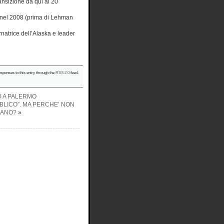
ansizione da qui al 20
k nel 2008 (prima di Lehman
natrice dell’Alaska e leader
esponses to this entry through the
RSS 2.0
feed.
NI A PALERMO
BLICO”. MA PERCHE’ NON
LIANO?
»