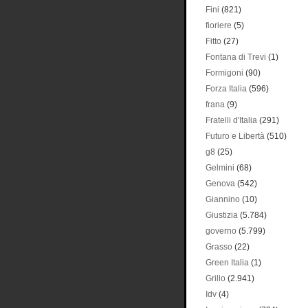
Fini
(821)
fioriere
(5)
Fitto
(27)
Fontana di Trevi
(1)
Formigoni
(90)
Forza Italia
(596)
frana
(9)
Fratelli d'Italia
(291)
Futuro e Libertà
(510)
g8
(25)
Gelmini
(68)
Genova
(542)
Giannino
(10)
Giustizia
(5.784)
governo
(5.799)
Grasso
(22)
Green Italia
(1)
Grillo
(2.941)
Idv
(4)