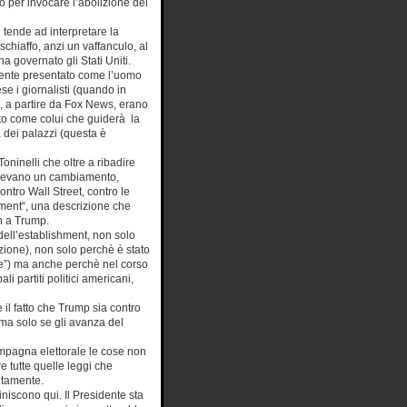
 per invocare l’abolizione del
 tende ad interpretare la
schiaffo, anzi un vaffanculo, al
ha governato gli Stati Uniti.
ente presentato come l’uomo
e i giornalisti (quando in
, a partire da Fox News, erano
tto come colui che guiderà la
a dei palazzi (questa è
oninelli che oltre a ribadire
 volevano un cambiamento,
ontro Wall Street, contro le
shment“, una descrizione che
n a Trump.
 dell’establishment, non solo
zione), non solo perchè è stato
e”) ma anche perchè nel corso
li partiti politici americani,
 il fatto che Trump sia contro
(ma solo se gli avanza del
mpagna elettorale le cose non
 tutte quelle leggi che
citamente.
iniscono qui. Il Presidente sta