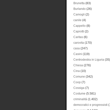
Brunetta
(83)
Burlando
(26)
Camogli
(2)
canile
(4)
Cappello
(8)
Caprotti
(2)
Caritas
(6)
carovita
(170)
casa
(247)
Casini
(119)
Centrodestra in Liguria
(35
Chiesa
(276)
Cina
(10)
Comune
(342)
Coop
(7)
Cossiga
(7)
Costume
(5.581)
criminalità
(1.402)
democratici e progressisti
(