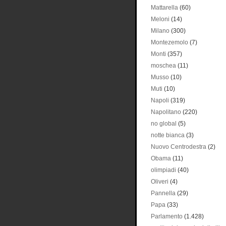
Mattarella
(60)
Meloni
(14)
Milano
(300)
Montezemolo
(7)
Monti
(357)
moschea
(11)
Musso
(10)
Muti
(10)
Napoli
(319)
Napolitano
(220)
no global
(5)
notte bianca
(3)
Nuovo Centrodestra
(2)
Obama
(11)
olimpiadi
(40)
Oliveri
(4)
Pannella
(29)
Papa
(33)
Parlamento
(1.428)