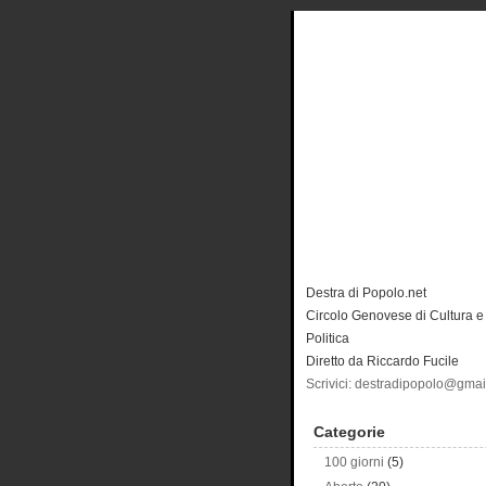
Destra di Popolo.net
Circolo Genovese di Cultura e
Politica
Diretto da Riccardo Fucile
Scrivici: destradipopolo@gma
Categorie
100 giorni
(5)