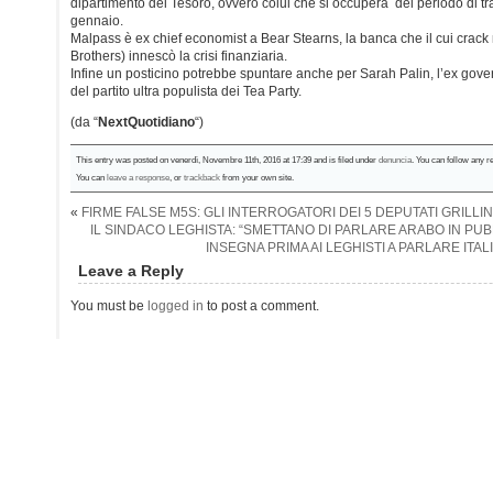
dipartimento del Tesoro, ovvero colui che si occuperà del periodo di tr
gennaio.
Malpass è ex chief economist a Bear Stearns, la banca che il cui crac
Brothers) innescò la crisi finanziaria.
Infine un posticino potrebbe spuntare anche per Sarah Palin, l’ex gover
del partito ultra populista dei Tea Party.
(da “
NextQuotidiano
“)
This entry was posted on venerdì, Novembre 11th, 2016 at 17:39 and is filed under
denuncia
. You can follow any r
You can
leave a response
, or
trackback
from your own site.
«
FIRME FALSE M5S: GLI INTERROGATORI DEI 5 DEPUTATI GRILLI
IL SINDACO LEGHISTA: “SMETTANO DI PARLARE ARABO IN PUB
INSEGNA PRIMA AI LEGHISTI A PARLARE ITA
Leave a Reply
You must be
logged in
to post a comment.