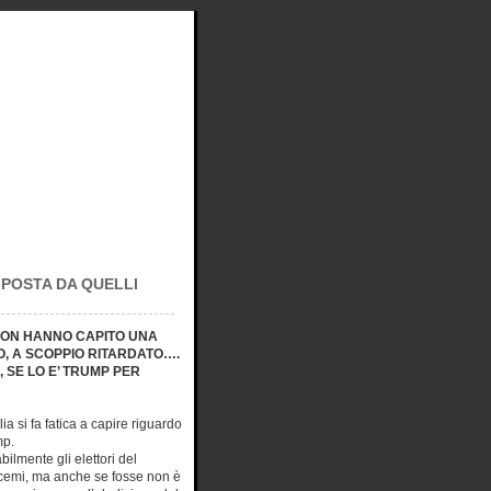
MPOSTA DA QUELLI
 NON HANNO CAPITO UNA
O, A SCOPPIO RITARDATO….
SE LO E’ TRUMP PER
ia si fa fatica a capire riguardo
mp.
ilmente gli elettori del
scemi, ma anche se fosse non è