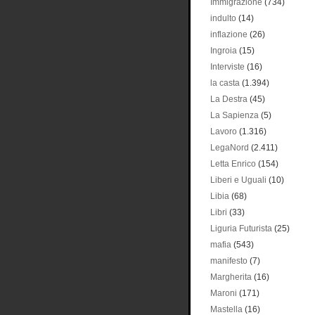
Immigrazione
(734)
indulto
(14)
inflazione
(26)
Ingroia
(15)
Interviste
(16)
la casta
(1.394)
La Destra
(45)
La Sapienza
(5)
Lavoro
(1.316)
LegaNord
(2.411)
Letta Enrico
(154)
Liberi e Uguali
(10)
Libia
(68)
Libri
(33)
Liguria Futurista
(25)
mafia
(543)
manifesto
(7)
Margherita
(16)
Maroni
(171)
Mastella
(16)