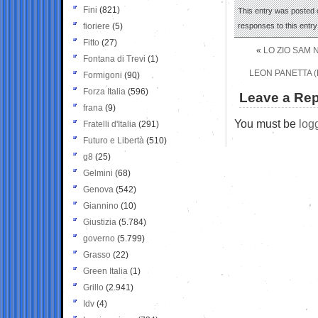
Fini
(821)
This entry was posted 
fioriere
(5)
responses to this entr
Fitto
(27)
«
LO ZIO SAM 
Fontana di Trevi
(1)
LEON PANETTA (E
Formigoni
(90)
Forza Italia
(596)
Leave a Rep
frana
(9)
You must be
log
Fratelli d'Italia
(291)
Futuro e Libertà
(510)
g8
(25)
Gelmini
(68)
Genova
(542)
Giannino
(10)
Giustizia
(5.784)
governo
(5.799)
Grasso
(22)
Green Italia
(1)
Grillo
(2.941)
Idv
(4)