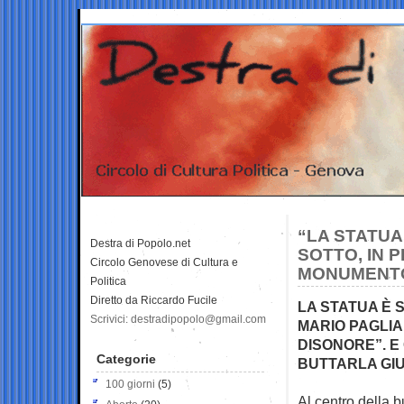
“LA STATUA 
Destra di Popolo.net
SOTTO, IN 
Circolo Genovese di Cultura e
MONUMENTO
Politica
Diretto da Riccardo Fucile
LA STATUA È 
Scrivici: destradipopolo@gmail.com
MARIO PAGLIA
DISONORE”. E 
Categorie
BUTTARLA GIU
100 giorni
(5)
Al centro della b