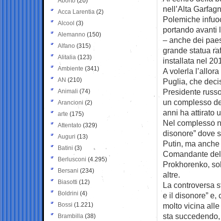
Aborto
(20)
nell’Alta
Garfagn
Acca Larentia
(2)
Polemiche infuoc
Alcool
(3)
portando avanti l
Alemanno
(150)
– anche dei paesi
Alfano
(315)
grande statua raf
Alitalia
(123)
installata nel 20
Ambiente
(341)
A volerla l’allor
AN
(210)
Puglia, che decis
Presidente russo 
Animali
(74)
un complesso des
Arancioni
(2)
anni ha attirato 
arte
(175)
Nel complesso nat
Attentato
(329)
disonore” dove s
Auguri
(13)
Putin, ma anche 
Batini
(3)
Comandante dell
Berlusconi
(4.295)
Prokhorenko, sol
Bersani
(234)
altre.
Biasotti
(12)
La controversa st
Boldrini
(4)
e il disonore” e, 
Bossi
(1.221)
molto vicina alle
sta succedendo, 
Brambilla
(38)