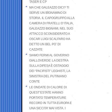
TASER E CP
MA CHE GALEAZZO DICI? TI
SERVE UN BIGNAMINO DI
STORIA. IL CAPOGRUPPO ALLA
CAMERA DI FRATELLI D’ITALIA,
GALEAZZO BIGNAMI, NEL SUO
ATTACCO SCONSIDERATO A
OSCAR LUIGI SCALFARO HA
DETTO UN BEL PO’ DI
CAZZATE
SIAMO FERMI AL GOVERNO
GIALLOVERDE: LA DESTRA
SULLA DIFESA È OSTAGGIO
DEI “PACIFISTI” LEGHISTI, LA
SINISTRA DEL PUTINIANO
CONTE
LE ONDATE DI CALORE DI
QUEST’ESTATE HANNO
PORTATO TEMPERATURE
RECORD IN TUTTA EUROPA E
UNA SICCITA’ MAI VISTA. I