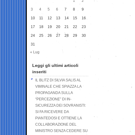
1
2
3
4
5
6
7
8
9
10
11
12
13
14
15
16
17
18
19
20
21
22
23
24
25
26
27
28
29
30
31
« Lug
Leggi gli ultimi articoli
inseriti
IL BLITZ DI SILVIA SALIS AL
VIMINALE CHE SPIAZZA LA
PROPAGANDA SULLA
“PERCEZIONE” DI IN-
SICUREZZA DEI SOVRANISTI:
SI FA RICEVERE DA
PIANTEDOSI E OTTIENE LA
COLLABORAZIONE DEL
MINISTRO SENZA CEDERE SU