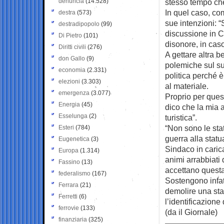
denuncia
(14.528)
stesso tempo che
In quel caso, co
destra
(573)
sue intenzioni: 
destradipopolo
(99)
discussione in C
Di Pietro
(101)
disonore, in caso
Diritti civili
(276)
A gettare altra b
don Gallo
(9)
polemiche sul su
economia
(2.331)
politica perché è
elezioni
(3.303)
al materiale.
emergenza
(3.077)
Proprio per ques
Energia
(45)
dico che la mia a
Esselunga
(2)
turistica”.
“Non sono le sta
Esteri
(784)
guerra alla statu
Eugenetica
(3)
Sindaco in carica
Europa
(1.314)
animi arrabbiati d
Fassino
(13)
accettano questa
federalismo
(167)
Sostengono infat
Ferrara
(21)
demolire una stat
Ferretti
(6)
l’identificazione
ferrovie
(133)
(da il Giornale)
finanziaria
(325)