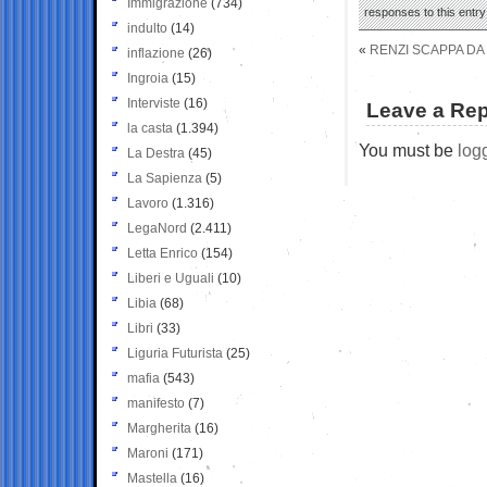
Immigrazione
(734)
responses to this entr
indulto
(14)
«
RENZI SCAPPA DA
inflazione
(26)
Ingroia
(15)
Interviste
(16)
Leave a Rep
la casta
(1.394)
You must be
log
La Destra
(45)
La Sapienza
(5)
Lavoro
(1.316)
LegaNord
(2.411)
Letta Enrico
(154)
Liberi e Uguali
(10)
Libia
(68)
Libri
(33)
Liguria Futurista
(25)
mafia
(543)
manifesto
(7)
Margherita
(16)
Maroni
(171)
Mastella
(16)