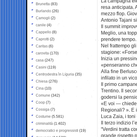
La campagna elet
Brunetta
(83)
resa anticipata. 
Burlando
(26)
mezzo flop. Giov
Camogli
(2)
Antonio Tajani s
canile
(4)
Il summit improv
Cappello
(8)
Meglio, una toppa
prendere tempo.
Caprotti
(2)
Nel frattempo gli
Caritas
(6)
stagione: «Forse 
carovita
(170)
Inizia un pressin
casa
(247)
«penseranno che
Casini
(119)
Alla fine Berlus
Centrodestra in Liguria
(35)
infilato in un vic
Chiesa
(276)
Il primo campane
Cina
(10)
Trentino. Il sec
Comune
(342)
godersi la pensi
Coop
(7)
«E voi — chiede 
Regionali? ». E i
Cossiga
(7)
Luca Zaia, i toni
Costume
(5.581)
Il terzo indizio 
criminalità
(1.402)
“Verdini tratta c
democratici e progressisti
(19)
grande rispetto 