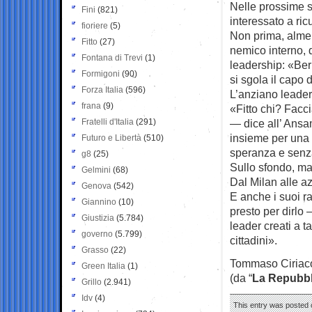
Nelle prossime s
Fini
(821)
interessato a ri
fioriere
(5)
Non prima, almeno
Fitto
(27)
nemico interno, 
Fontana di Trevi
(1)
leadership: «Ber
Formigoni
(90)
si sgola il capo
Forza Italia
(596)
L’anziano leader 
frana
(9)
«Fitto chi? Facc
Fratelli d'Italia
(291)
— dice all’ Ans
insieme per una 
Futuro e Libertà
(510)
speranza e senza
g8
(25)
Sullo sfondo, ma
Gelmini
(68)
Dal Milan alle a
Genova
(542)
E anche i suoi r
Giannino
(10)
presto per dirlo
Giustizia
(5.784)
leader creati a 
governo
(5.799)
cittadini».
Grasso
(22)
Tommaso Ciriac
Green Italia
(1)
(da “
La Repubbl
Grillo
(2.941)
Idv
(4)
This entry was posted o