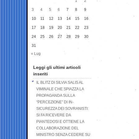
1
2
3
4
5
6
7
8
9
10
11
12
13
14
15
16
17
18
19
20
21
22
23
24
25
26
27
28
29
30
31
« Lug
Leggi gli ultimi articoli
inseriti
IL BLITZ DI SILVIA SALIS AL
VIMINALE CHE SPIAZZA LA
PROPAGANDA SULLA
“PERCEZIONE” DI IN-
SICUREZZA DEI SOVRANISTI:
SI FA RICEVERE DA
PIANTEDOSI E OTTIENE LA
COLLABORAZIONE DEL
MINISTRO SENZA CEDERE SU