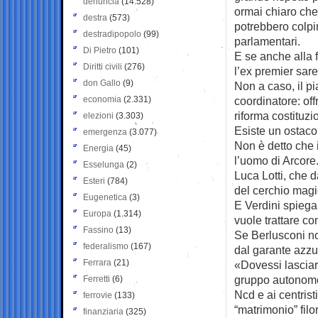
denuncia
(14.528)
ormai chiaro che i
destra
(573)
potrebbero colpir
destradipopolo
(99)
parlamentari.
Di Pietro
(101)
E se anche alla f
Diritti civili
(276)
l’ex premier sar
don Gallo
(9)
Non a caso, il pi
economia
(2.331)
coordinatore: offr
riforma costituzi
elezioni
(3.303)
Esiste un ostaco
emergenza
(3.077)
Non è detto che 
Energia
(45)
l’uomo di Arcore
Esselunga
(2)
Luca Lotti, che d
Esteri
(784)
del cerchio magic
Eugenetica
(3)
E Verdini spiega 
Europa
(1.314)
vuole trattare c
Fassino
(13)
Se Berlusconi no
federalismo
(167)
dal garante azzu
Ferrara
(21)
«Dovessi lasciare
gruppo autonomo»
Ferretti
(6)
Ncd e ai centrist
ferrovie
(133)
“matrimonio” filo
finanziaria
(325)