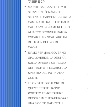
TASER E CP
MA CHE GALEAZZO DICI? TI
SERVE UN BIGNAMINO DI
STORIA. IL CAPOGRUPPO ALLA
CAMERA DI FRATELLI D’ITALIA,
GALEAZZO BIGNAMI, NEL SUO
ATTACCO SCONSIDERATO A
OSCAR LUIGI SCALFARO HA
DETTO UN BEL PO’ DI
CAZZATE
SIAMO FERMI AL GOVERNO
GIALLOVERDE: LA DESTRA
SULLA DIFESA È OSTAGGIO
DEI “PACIFISTI” LEGHISTI, LA
SINISTRA DEL PUTINIANO
CONTE
LE ONDATE DI CALORE DI
QUEST’ESTATE HANNO
PORTATO TEMPERATURE
RECORD IN TUTTA EUROPA E
UNA SICCITA’ MAI VISTA. I