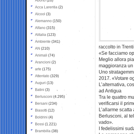
Aborto
(20)
Acca Larentia
(2)
Alcool
(3)
Alemanno
(150)
Alfano
(315)
Alitalia
(123)
Ambiente
(341)
raccolto in Trent
AN
(210)
«Se facciamo oppo
Animali
(74)
Meglio allora pi
Arancioni
(2)
maggioranza un s
arte
(175)
Uno stratagemma 
Attentato
(329)
2017. «Votare og
Auguri
(13)
L’alternativa, co
Batini
(3)
ad Antigua
Tra le quattro mu
Berlusconi
(4.295)
verificarsi il pr
Bersani
(234)
L’allarme scatta 
Biasotti
(12)
Berlusconi, al te
Boldrini
(4)
vado».
Bossi
(1.221)
I fedelissimi sud
Brambilla
(38)