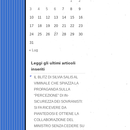
1
2
3
4
5
6
7
8
9
10
11
12
13
14
15
16
17
18
19
20
21
22
23
24
25
26
27
28
29
30
31
« Lug
Leggi gli ultimi articoli
inseriti
IL BLITZ DI SILVIA SALIS AL
VIMINALE CHE SPIAZZA LA
PROPAGANDA SULLA
“PERCEZIONE” DI IN-
SICUREZZA DEI SOVRANISTI:
SI FA RICEVERE DA
PIANTEDOSI E OTTIENE LA
COLLABORAZIONE DEL
MINISTRO SENZA CEDERE SU