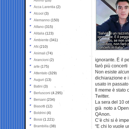
Aborto
(20)
Acca Larentia
(2)
Alcool
(3)
Alemanno
(150)
Alfano
(315)
Alitalia
(123)
Ambiente
(341)
AN
(210)
Animali
(74)
ignorante. È il p
Arancioni
(2)
farò più concerti i
arte
(175)
Non esiste alcun
Attentato
(329)
dichiarazione e i
Auguri
(13)
usato in passato
Batini
(3)
Il meme è stato 
Berlusconi
(4.295)
Twitter.
Bersani
(234)
La sera del 10 o
Biasotti
(12)
già noto a Open 
Boldrini
(4)
QAnon.
Bossi
(1.221)
C’è chi si è imp
“E chi lo vuole 
Brambilla
(38)