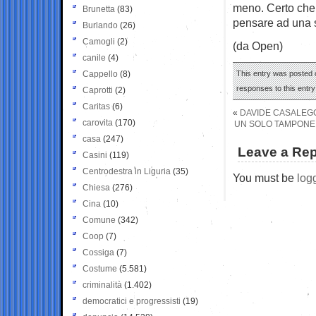
meno. Certo che a
Brunetta
(83)
pensare ad una s
Burlando
(26)
Camogli
(2)
(da Open)
canile
(4)
Cappello
(8)
This entry was posted 
responses to this entr
Caprotti
(2)
Caritas
(6)
«
DAVIDE CASALEG
carovita
(170)
UN SOLO TAMPONE 
casa
(247)
Leave a Rep
Casini
(119)
Centrodestra in Liguria
(35)
You must be
log
Chiesa
(276)
Cina
(10)
Comune
(342)
Coop
(7)
Cossiga
(7)
Costume
(5.581)
criminalità
(1.402)
democratici e progressisti
(19)