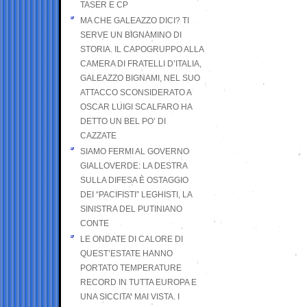
TASER E CP
MA CHE GALEAZZO DICI? TI
SERVE UN BIGNAMINO DI
STORIA. IL CAPOGRUPPO ALLA
CAMERA DI FRATELLI D’ITALIA,
GALEAZZO BIGNAMI, NEL SUO
ATTACCO SCONSIDERATO A
OSCAR LUIGI SCALFARO HA
DETTO UN BEL PO’ DI
CAZZATE
SIAMO FERMI AL GOVERNO
GIALLOVERDE: LA DESTRA
SULLA DIFESA È OSTAGGIO
DEI “PACIFISTI” LEGHISTI, LA
SINISTRA DEL PUTINIANO
CONTE
LE ONDATE DI CALORE DI
QUEST’ESTATE HANNO
PORTATO TEMPERATURE
RECORD IN TUTTA EUROPA E
UNA SICCITA’ MAI VISTA. I