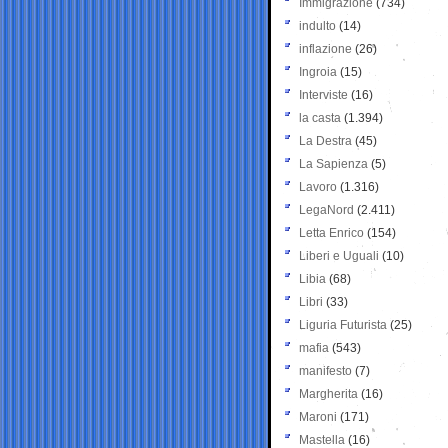
Immigrazione
(734)
indulto
(14)
inflazione
(26)
Ingroia
(15)
Interviste
(16)
la casta
(1.394)
La Destra
(45)
La Sapienza
(5)
Lavoro
(1.316)
LegaNord
(2.411)
Letta Enrico
(154)
Liberi e Uguali
(10)
Libia
(68)
Libri
(33)
Liguria Futurista
(25)
mafia
(543)
manifesto
(7)
Margherita
(16)
Maroni
(171)
Mastella
(16)