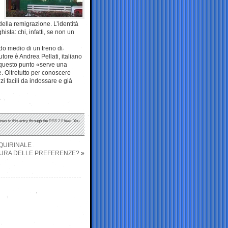
della remigrazione. L’identità
sta: chi, infatti, se non un
do medio di un treno di
utore è Andrea Pellati, italiano
 questo punto «serve una
e. Oltretutto per conoscere
zi facili da indossare e già
nses to this entry through the
RSS 2.0
feed. You
QUIRINALE
AURA DELLE PREFERENZE?
»