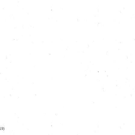
)
19)