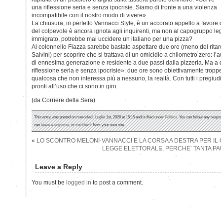
una riflessione seria e senza ipocrisie. Siamo di fronte a una violenza
incompatibile con il nostro modo di vivere».
La chiusura, in perfetto Vannacci Style, è un accorato appello a favore 
del colpevole è ancora ignota agli inquirenti, ma non al capogruppo leghi
immigrato, potrebbe mai uccidere un italiano per una pizza?
Al colonnello Fiazza sarebbe bastato aspettare due ore (meno del ritar
Salvini) per scoprire che si trattava di un omicidio a chilometro zero: l’a
di ennesima generazione e residente a due passi dalla pizzeria. Ma a
riflessione seria e senza ipocrisie»: due ore sono obiettivamente tropp
qualcosa che non interessa più a nessuno, la realtà. Con tutti i pregiudi
pronti all’uso che ci sono in giro.
(da Corriere della Sera)
This entry was posted on mercoledì, Luglio 1st, 2026 at 15:15 and is filed under
Politica
. You can follow any respo
can
leave a response
, or
trackback
from your own site.
«
LO SCONTRO MELONI-VANNACCI E LA CORSA A DESTRA PER IL 
LEGGE ELETTORALE, PERCHE’ TANTA P
Leave a Reply
You must be
logged in
to post a comment.