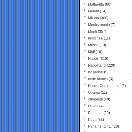
Mattarella
(60)
Meloni
(14)
Milano
(300)
Montezemolo
(7)
Monti
(357)
moschea
(11)
Musso
(10)
Muti
(10)
Napoli
(319)
Napolitano
(220)
no global
(5)
notte bianca
(3)
Nuovo Centrodestra
(2)
Obama
(11)
olimpiadi
(40)
Oliveri
(4)
Pannella
(29)
Papa
(33)
Parlamento
(1.428)