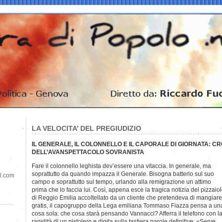
LA VELOCITA’ DEL PREGIUDIZIO
IL GENERALE, IL COLONNELLO E IL CAPORALE DI GIORNATA: 
DELL’AVANSPETTACOLO SOVRANISTA
Fare il colonnello leghista dev’essere una vitaccia. In generale, ma
soprattutto da quando impazza il Generale. Bisogna batterlo sul suo
il.com
campo e soprattutto sul tempo, urlando alla remigrazione un attimo
prima che lo faccia lui. Così, appena esce la tragica notizia del pizzaio
di Reggio Emilia accoltellato da un cliente che pretendeva di mangiare
gratis, il capogruppo della Lega emiliana Tommaso Fiazza pensa a un
cosa sola: che cosa starà pensando Vannacci? Afferra il telefono con l
rapidità di un pistolero e digita sulla tastiera parole definitive: «Serve