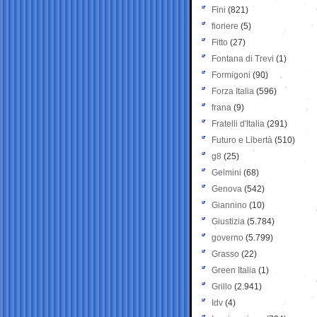
Fini
(821)
fioriere
(5)
Fitto
(27)
Fontana di Trevi
(1)
Formigoni
(90)
Forza Italia
(596)
frana
(9)
Fratelli d'Italia
(291)
Futuro e Libertà
(510)
g8
(25)
Gelmini
(68)
Genova
(542)
Giannino
(10)
Giustizia
(5.784)
governo
(5.799)
Grasso
(22)
Green Italia
(1)
Grillo
(2.941)
Idv
(4)