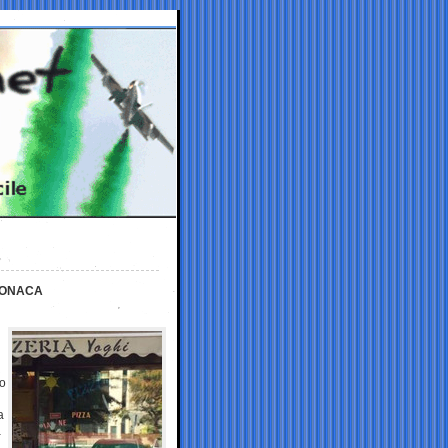
CRONACA
lo
a
a