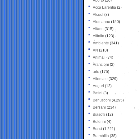
Aborto
(20)
Acca Larentia
(2)
Alcool
(3)
Alemanno
(150)
Alfano
(315)
Alitalia
(123)
Ambiente
(341)
AN
(210)
Animali
(74)
Arancioni
(2)
arte
(175)
Attentato
(329)
Auguri
(13)
Batini
(3)
Berlusconi
(4.295)
Bersani
(234)
Biasotti
(12)
Boldrini
(4)
Bossi
(1.221)
Brambilla
(38)