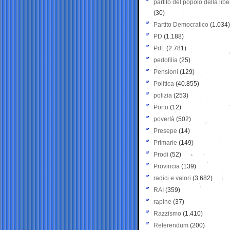
partito del popolo della libe
(30)
Partito Democratico
(1.034)
PD
(1.188)
PdL
(2.781)
pedofilia
(25)
Pensioni
(129)
Politica
(40.855)
polizia
(253)
Porto
(12)
povertà
(502)
Presepe
(14)
Primarie
(149)
Prodi
(52)
Provincia
(139)
radici e valori
(3.682)
RAI
(359)
rapine
(37)
Razzismo
(1.410)
Referendum
(200)