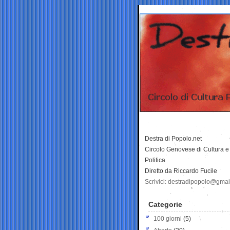
Destra di Popolo.net
Circolo Genovese di Cultura e
Politica
Diretto da Riccardo Fucile
Scrivici: destradipopolo@gma
Categorie
100 giorni
(5)