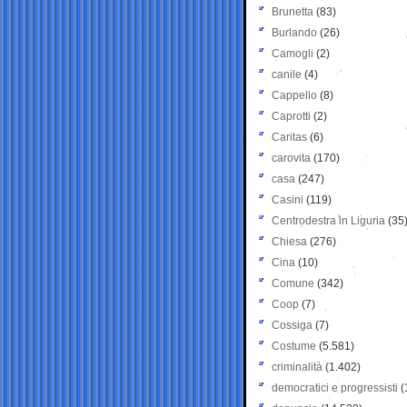
Brunetta
(83)
Burlando
(26)
Camogli
(2)
canile
(4)
Cappello
(8)
Caprotti
(2)
Caritas
(6)
carovita
(170)
casa
(247)
Casini
(119)
Centrodestra in Liguria
(35
Chiesa
(276)
Cina
(10)
Comune
(342)
Coop
(7)
Cossiga
(7)
Costume
(5.581)
criminalità
(1.402)
democratici e progressisti
(