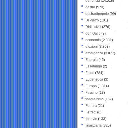
denuncia
(14.528)
destra
(573)
destradipopolo
(99)
Di Pietro
(101)
Diritti civili
(276)
don Gallo
(9)
economia
(2.331)
elezioni
(3.303)
emergenza
(3.077)
Energia
(45)
Esselunga
(2)
Esteri
(784)
Eugenetica
(3)
Europa
(1.314)
Fassino
(13)
federalismo
(167)
Ferrara
(21)
Ferretti
(6)
ferrovie
(133)
finanziaria
(325)