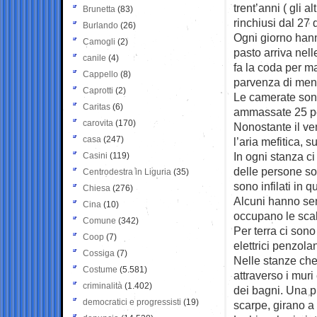
trent’anni ( gli 
Brunetta
(83)
rinchiusi dal 27
Burlando
(26)
Ogni giorno hann
Camogli
(2)
pasto arriva nel
canile
(4)
fa la coda per m
Cappello
(8)
parvenza di men
Caprotti
(2)
Le camerate sono
Caritas
(6)
ammassate 25 pers
carovita
(170)
Nonostante il ven
casa
(247)
l’aria mefitica, 
In ogni stanza ci
Casini
(119)
delle persone son
Centrodestra in Liguria
(35)
sono infilati in
Chiesa
(276)
Alcuni hanno sem
Cina
(10)
occupano le scal
Comune
(342)
Per terra ci sono
Coop
(7)
elettrici penzola
Cossiga
(7)
Nelle stanze che 
Costume
(5.581)
attraverso i muri
criminalità
(1.402)
dei bagni. Una p
democratici e progressisti
(19)
scarpe, girano a 