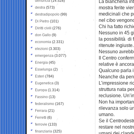
denuncia
(14.528)
La biancheria int
mostra ferite vi
destra
(573)
medicinali che p
destradipopolo
(99)
nel cibo vengono
Di Pietro
(101)
Chi ha fatto richi
Diritti civili
(276)
Nessuno in 45 gi
don Gallo
(9)
la possibilità di 
economia
(2.331)
ritenute ingiuste.
elezioni
(3.303)
Nessuno avrebbe 
emergenza
(3.077)
Il Centro conferm
Energia
(45)
relative è ancora
Esselunga
(2)
Qualcuno parla it
Neanche da pensar
Esteri
(784)
L’impressione ric
Eugenetica
(3)
struttura nata per
Europa
(1.314)
reclusione. Un’
Fassino
(13)
Non ha importan
federalismo
(167)
rilevanza solo una
Ferrara
(21)
umano.
Ferretti
(6)
Se il Centrodestr
ferrovie
(133)
restare nel nostro
finanziaria
(325)
umani dei clandes