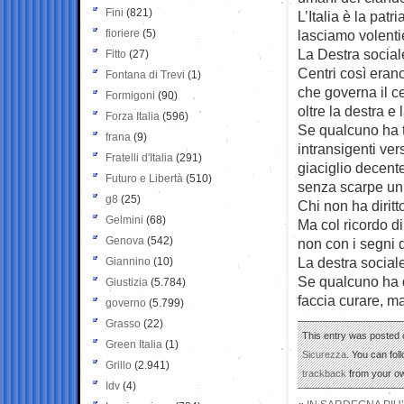
Fini
(821)
L’Italia è la pat
fioriere
(5)
lasciamo volentier
La Destra sociale
Fitto
(27)
Centri così eran
Fontana di Trevi
(1)
che governa il ce
Formigoni
(90)
oltre la destra e
Forza Italia
(596)
Se qualcuno ha t
frana
(9)
intransigenti ver
Fratelli d'Italia
(291)
giaciglio decente
Futuro e Libertà
(510)
senza scarpe un
g8
(25)
Chi non ha dirit
Gelmini
(68)
Ma col ricordo di
Genova
(542)
non con i segni 
La destra sociale
Giannino
(10)
Se qualcuno ha d
Giustizia
(5.784)
faccia curare, ma
governo
(5.799)
Grasso
(22)
This entry was posted o
Green Italia
(1)
Sicurezza
. You can fol
Grillo
(2.941)
trackback
from your ow
Idv
(4)