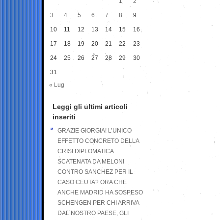
1
2
3
4
5
6
7
8
9
10
11
12
13
14
15
16
17
18
19
20
21
22
23
24
25
26
27
28
29
30
31
« Lug
Leggi gli ultimi articoli
inseriti
GRAZIE GIORGIA! L’UNICO
EFFETTO CONCRETO DELLA
CRISI DIPLOMATICA
SCATENATA DA MELONI
CONTRO SANCHEZ PER IL
CASO CEUTA? ORA CHE
ANCHE MADRID HA SOSPESO
SCHENGEN PER CHI ARRIVA
DAL NOSTRO PAESE, GLI