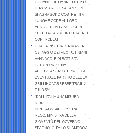
ITALIANI CHE HANNO DECISO
DI PASSARE LE VACANZE IN
SPAGNA SONO COSTRETTI A
LUNGHE CODE AL LORO
ARRIVO, CON PASSEGGERI
SCELTI A CASO O INTERI AEREI
CONTROLLATI
L’ITALIA RISCHIA DI RIMANERE
OSTAGGIO DEI FILO-PUTINIANI
VANNACCI E DI BATTISTA.
FUTURO NAZIONALE
VELEGGIA SOPRA IL 7% E UN
EVENTUALE PARTITO DELL’EX
GRILLINO VARREBBE TRA IL 2
E IL 3.5%
“DALL’ITALIA UNA MISURA
RIDICOLA E
IRRESPONSABILE”: SIRA
REGO, MINISTRA DELLA
GIOVENTÙ DEL GOVERNO
SPAGNOLO, FA LO SHAMPOO A