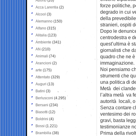
Aborto
(20)
forze politiche, p
Acca Larentia
(2)
degrado in cui v
Alcool
(3)
della prevedibile
Alemanno
(150)
stranieri, ospiti d
Alfano
(315)
Dopo le denunce
Alitalia
(123)
centrodestra e dei
Ambiente
(341)
quest’ultima è st
AN
(210)
giornalisti che d
quadro che ne è 
Animali
(74)
immaginazione.
Arancioni
(2)
Noi pensiamo che
arte
(175)
strumenti che que
Attentato
(329)
una politica di 
Auguri
(13)
Metà dei clandes
Batini
(3)
l’altra metà va f
Berlusconi
(4.295)
autorità locali, o
Bersani
(234)
Senza contare c
Biasotti
(12)
ventesimo dei ro
Boldrini
(4)
gravi, basta legg
Bossi
(1.221)
testimonianze non
Prima della rivolt
Brambilla
(38)