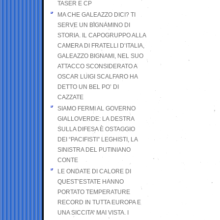
TASER E CP
MA CHE GALEAZZO DICI? TI
SERVE UN BIGNAMINO DI
STORIA. IL CAPOGRUPPO ALLA
CAMERA DI FRATELLI D’ITALIA,
GALEAZZO BIGNAMI, NEL SUO
ATTACCO SCONSIDERATO A
OSCAR LUIGI SCALFARO HA
DETTO UN BEL PO’ DI
CAZZATE
SIAMO FERMI AL GOVERNO
GIALLOVERDE: LA DESTRA
SULLA DIFESA È OSTAGGIO
DEI “PACIFISTI” LEGHISTI, LA
SINISTRA DEL PUTINIANO
CONTE
LE ONDATE DI CALORE DI
QUEST’ESTATE HANNO
PORTATO TEMPERATURE
RECORD IN TUTTA EUROPA E
UNA SICCITA’ MAI VISTA. I