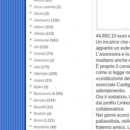
Aborto
(20)
Acca Larentia
(2)
Alcool
(3)
Alemanno
(150)
Alfano
(315)
Alitalia
(123)
44.892,10 euro a
Ambiente
(341)
Un incarico che 
AN
(210)
apparire un euf
L’assessora e la 
Animali
(74)
risultano anche e
Arancioni
(2)
È proprio il cons
arte
(175)
come si legge ne
Attentato
(329)
«costituzione de
Auguri
(13)
associato Castigl
Batini
(3)
adempimenti».
Berlusconi
(4.295)
Ora il sodalizio,
Bersani
(234)
dal profilo Linke
Biasotti
(12)
collaboratrice.
Boldrini
(4)
Nei giorni scorsi
Bossi
(1.221)
pallavolista, nel
fraterno amico. 
Brambilla
(38)