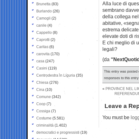
Alla luce di ques
Brunetta
(83)
sembrano davvero
Burlando
(26)
della collega nel
Camogli
(2)
abitative, «segn
canile
(4)
estrema delicate
Cappello
(8)
elevate doti di r
Caprotti
(2)
E chi meglio di u
Caritas
(6)
legali?
carovita
(170)
(da
“NextQuotid
casa
(247)
Casini
(119)
This entry was posted o
Centrodestra in Liguria
(35)
responses to this entr
Chiesa
(276)
«
PROVINCE NEL L
Cina
(10)
REFERENDUM
Comune
(342)
Coop
(7)
Leave a Rep
Cossiga
(7)
You must be
log
Costume
(5.581)
criminalità
(1.402)
democratici e progressisti
(19)