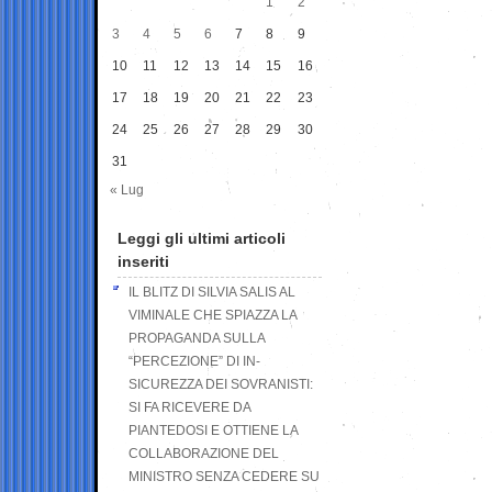
1
2
3
4
5
6
7
8
9
10
11
12
13
14
15
16
17
18
19
20
21
22
23
24
25
26
27
28
29
30
31
« Lug
Leggi gli ultimi articoli
inseriti
IL BLITZ DI SILVIA SALIS AL
VIMINALE CHE SPIAZZA LA
PROPAGANDA SULLA
“PERCEZIONE” DI IN-
SICUREZZA DEI SOVRANISTI:
SI FA RICEVERE DA
PIANTEDOSI E OTTIENE LA
COLLABORAZIONE DEL
MINISTRO SENZA CEDERE SU