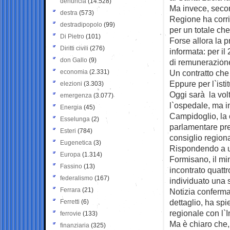
denuncia
(14.528)
Ma invece, seco
destra
(573)
Regione ha corris
destradipopolo
(99)
per un totale che
Di Pietro
(101)
Forse allora la 
Diritti civili
(276)
informata: per i
don Gallo
(9)
di remunerazione 
economia
(2.331)
Un contratto che
Eppure per l`istit
elezioni
(3.303)
Oggi sarà la vol
emergenza
(3.077)
l`ospedale, ma in
Energia
(45)
Campidoglio, la 
Esselunga
(2)
parlamentare pre
Esteri
(784)
consiglio region
Eugenetica
(3)
Rispondendo a u
Europa
(1.314)
Formisano, il mi
Fassino
(13)
incontrato quattr
federalismo
(167)
individuato una 
Ferrara
(21)
Notizia conferma
dettaglio, ha sp
Ferretti
(6)
regionale con l`I
ferrovie
(133)
Ma è chiaro che, 
finanziaria
(325)