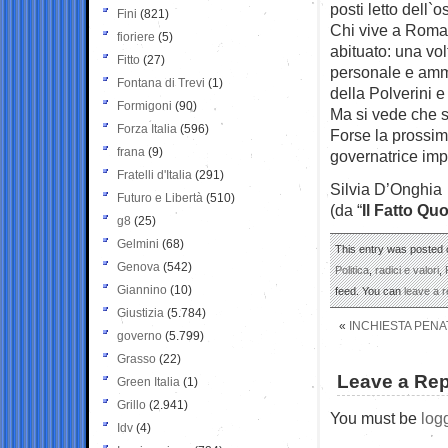
posti letto dell`
Fini
(821)
Chi vive a Roma 
fioriere
(5)
abituato: una vol
Fitto
(27)
personale e ammi
Fontana di Trevi
(1)
della Polverini 
Formigoni
(90)
Ma si vede che s
Forza Italia
(596)
Forse la prossima
frana
(9)
governatrice imp
Fratelli d'Italia
(291)
Silvia D’Onghia
Futuro e Libertà
(510)
(da “
Il Fatto Qu
g8
(25)
Gelmini
(68)
This entry was posted o
Genova
(542)
Politica
,
radici e valori
,
Giannino
(10)
feed. You can
leave a 
Giustizia
(5.784)
«
INCHIESTA PENA
governo
(5.799)
Grasso
(22)
Leave a Rep
Green Italia
(1)
Grillo
(2.941)
You must be
log
Idv
(4)