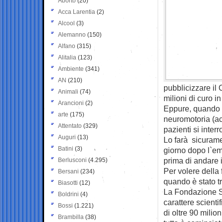
Aborto
(20)
Acca Larentia
(2)
Alcool
(3)
Alemanno
(150)
Alfano
(315)
Alitalia
(123)
Ambiente
(341)
AN
(210)
pubblicizzare il
Animali
(74)
milioni di curo in
Arancioni
(2)
Eppure, quando uno
arte
(175)
neuromotoria (ac
Attentato
(329)
pazienti si inter
Auguri
(13)
Lo farà sicurame
Batini
(3)
giorno dopo l`emo
prima di andare 
Berlusconi
(4.295)
Per volere della 
Bersani
(234)
quando è stato t
Biasotti
(12)
La Fondazione Sa
Boldrini
(4)
carattere scienti
Bossi
(1.221)
di oltre 90 milion
Brambilla
(38)