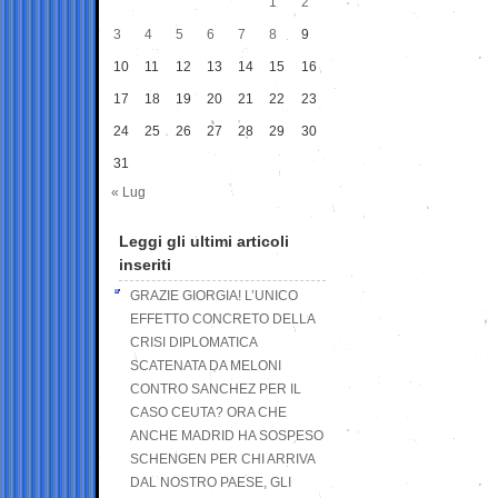
1
2
3
4
5
6
7
8
9
10
11
12
13
14
15
16
17
18
19
20
21
22
23
24
25
26
27
28
29
30
31
« Lug
Leggi gli ultimi articoli
inseriti
GRAZIE GIORGIA! L’UNICO
EFFETTO CONCRETO DELLA
CRISI DIPLOMATICA
SCATENATA DA MELONI
CONTRO SANCHEZ PER IL
CASO CEUTA? ORA CHE
ANCHE MADRID HA SOSPESO
SCHENGEN PER CHI ARRIVA
DAL NOSTRO PAESE, GLI