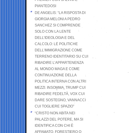
PIANTEDOSI
DE ANGELIS: “LA RISPOSTA DI
GIORGIA MELONI A PEDRO
SANCHEZ SI COMPRENDE
SOLO CON LA LENTE
DELL’IDEOLOGIA E DEL
CALCOLO: LE POLITICHE
DELL’IMMIGRAZIONE COME
TERRENO IDENTITARIO SU CUI
RIBADIRE L’APPARTENENZA
AL MONDO MAGA E COME
CONTINUAZIONE DELLA
POLITICA INTERNA CON ALTRI
MEZZI. INSOMMA, TRUMP CUI
RIBADIRE FEDELTÀ, VOX CUI
DARE SOSTEGNO, VANNACCI
CUI TOGLIERE SPAZIO”
“CRISTO NON ABITA NEI
PALAZZI DEL POTERE, MA SI
IDENTIFICA CON CHI È
AFFAMATO, FORESTIERO O