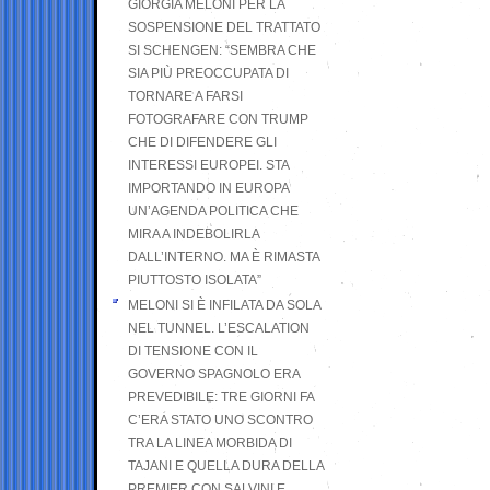
GIORGIA MELONI PER LA
SOSPENSIONE DEL TRATTATO
SI SCHENGEN: “SEMBRA CHE
SIA PIÙ PREOCCUPATA DI
TORNARE A FARSI
FOTOGRAFARE CON TRUMP
CHE DI DIFENDERE GLI
INTERESSI EUROPEI. STA
IMPORTANDO IN EUROPA
UN’AGENDA POLITICA CHE
MIRA A INDEBOLIRLA
DALL’INTERNO. MA È RIMASTA
PIUTTOSTO ISOLATA”
MELONI SI È INFILATA DA SOLA
NEL TUNNEL. L’ESCALATION
DI TENSIONE CON IL
GOVERNO SPAGNOLO ERA
PREVEDIBILE: TRE GIORNI FA
C’ERA STATO UNO SCONTRO
TRA LA LINEA MORBIDA DI
TAJANI E QUELLA DURA DELLA
PREMIER CON SALVINI E