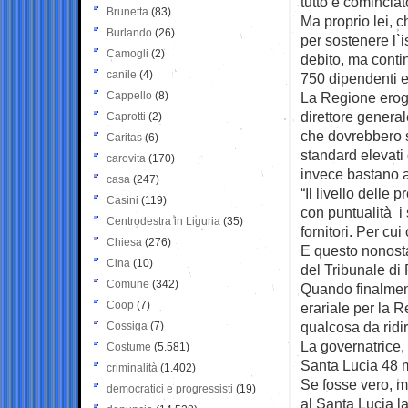
tutto è comincia
Brunetta
(83)
Ma proprio lei, 
Burlando
(26)
per sostenere l`i
Camogli
(2)
debito, ma conti
canile
(4)
750 dipendenti e
Cappello
(8)
La Regione eroga 
direttore general
Caprotti
(2)
che dovrebbero se
Caritas
(6)
standard elevati 
carovita
(170)
invece bastano a
casa
(247)
“Il livello delle
Casini
(119)
con puntualità i
Centrodestra in Liguria
(35)
fornitori. Per cu
Chiesa
(276)
E questo nonostan
Cina
(10)
del Tribunale di 
Comune
(342)
Quando finalment
Coop
(7)
erariale per la 
qualcosa da ridir
Cossiga
(7)
La governatrice,
Costume
(5.581)
Santa Lucia 48 mi
criminalità
(1.402)
Se fosse vero, m
democratici e progressisti
(19)
al Santa Lucia l