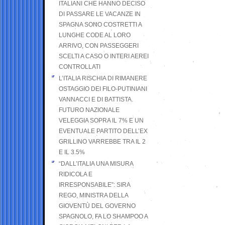
ITALIANI CHE HANNO DECISO
DI PASSARE LE VACANZE IN
SPAGNA SONO COSTRETTI A
LUNGHE CODE AL LORO
ARRIVO, CON PASSEGGERI
SCELTI A CASO O INTERI AEREI
CONTROLLATI
L’ITALIA RISCHIA DI RIMANERE
OSTAGGIO DEI FILO-PUTINIANI
VANNACCI E DI BATTISTA.
FUTURO NAZIONALE
VELEGGIA SOPRA IL 7% E UN
EVENTUALE PARTITO DELL’EX
GRILLINO VARREBBE TRA IL 2
E IL 3.5%
“DALL’ITALIA UNA MISURA
RIDICOLA E
IRRESPONSABILE”: SIRA
REGO, MINISTRA DELLA
GIOVENTÙ DEL GOVERNO
SPAGNOLO, FA LO SHAMPOO A