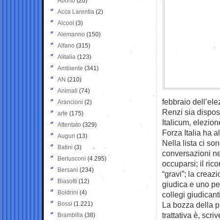
Aborto
(20)
Acca Larentia
(2)
Alcool
(3)
Alemanno
(150)
Alfano
(315)
Alitalia
(123)
Ambiente
(341)
AN
(210)
Animali
(74)
febbraio dell’el
Arancioni
(2)
Renzi sia dispost
arte
(175)
Italicum, elezion
Attentato
(329)
Forza Italia ha al
Auguri
(13)
Nella lista ci son
Batini
(3)
conversazioni nel
Berlusconi
(4.295)
occuparsi; il ric
Bersani
(234)
“gravi”; la creaz
Biasotti
(12)
giudica e uno per
Boldrini
(4)
collegi giudicanti
Bossi
(1.221)
La bozza della pr
trattativa è, scr
Brambilla
(38)