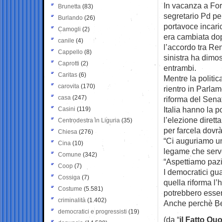
In vacanza a For
Brunetta
(83)
segretario Pd per
Burlando
(26)
portavoce incaric
Camogli
(2)
era cambiata dop
canile
(4)
l’accordo tra Ren
Cappello
(8)
sinistra ha dimos
Caprotti
(2)
entrambi.
Caritas
(6)
Mentre la politic
carovita
(170)
rientro in Parlam
casa
(247)
riforma del Sena
Italia hanno la p
Casini
(119)
l’elezione diret
Centrodestra in Liguria
(35)
per farcela dov
Chiesa
(276)
“Ci auguriamo un
Cina
(10)
legame che serve
Comune
(342)
“Aspettiamo pazie
Coop
(7)
I democratici gua
Cossiga
(7)
quella riforma l’
Costume
(5.581)
potrebbero esse
criminalità
(1.402)
Anche perchè Ber
democratici e progressisti
(19)
(da “
il Fatto Qu