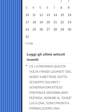
1
2
3
4
5
6
7
8
9
10
11
12
13
14
15
16
17
18
19
20
21
22
23
24
25
26
27
28
29
30
31
« Lug
Leggi gli ultimi articoli
inseriti
CE LA FARANNO QUESTA
VOLTA I PAVIDI LEGHISTI “DEL
NORD” A METTERE SOTTO
SCHIAFFO SALVINI? I
GOVERNATORI ATTILIO
FONTANA E MASSIMILIANO
FEDRIGA, INSIEME AL “DOGE”
LUCA ZAIA, SONO PRONTI A
FORMALIZZARE UNA