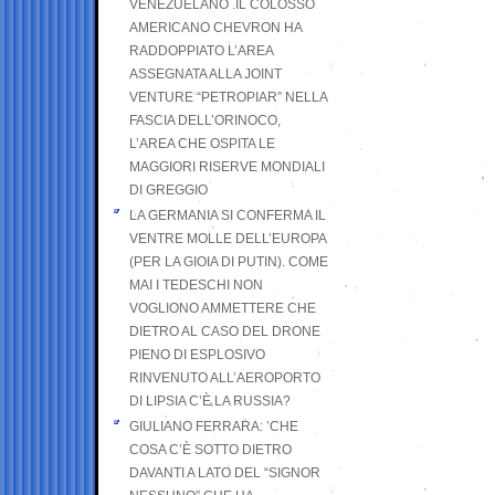
VENEZUELANO .IL COLOSSO
AMERICANO CHEVRON HA
RADDOPPIATO L’AREA
ASSEGNATA ALLA JOINT
VENTURE “PETROPIAR” NELLA
FASCIA DELL’ORINOCO,
L’AREA CHE OSPITA LE
MAGGIORI RISERVE MONDIALI
DI GREGGIO
LA GERMANIA SI CONFERMA IL
VENTRE MOLLE DELL’EUROPA
(PER LA GIOIA DI PUTIN). COME
MAI I TEDESCHI NON
VOGLIONO AMMETTERE CHE
DIETRO AL CASO DEL DRONE
PIENO DI ESPLOSIVO
RINVENUTO ALL’AEROPORTO
DI LIPSIA C’È LA RUSSIA?
GIULIANO FERRARA: ’CHE
COSA C’È SOTTO DIETRO
DAVANTI A LATO DEL “SIGNOR