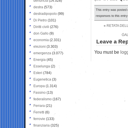
denuncia
(14.528)
destra
(573)
This entry was posted o
destradipopolo
(99)
responses to this entr
Di Pietro
(101)
«
RETATA DELL
Diritti civili
(276)
don Gallo
(9)
GAL
economia
(2.331)
Leave a Rep
elezioni
(3.303)
You must be
log
emergenza
(3.077)
Energia
(45)
Esselunga
(2)
Esteri
(784)
Eugenetica
(3)
Europa
(1.314)
Fassino
(13)
federalismo
(167)
Ferrara
(21)
Ferretti
(6)
ferrovie
(133)
finanziaria
(325)